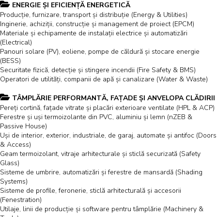
ENERGIE ȘI EFICIENȚĂ ENERGETICĂ
Producție, furnizare, transport și distribuție (Energy & Utilities)
Inginerie, achiziții, construcție și management de proiect (EPCM)
Materiale și echipamente de instalații electrice și automatizări
(Electrical)
Panouri solare (PV), eoliene, pompe de căldură și stocare energie
(BESS)
Securitate fizică, detecție și stingere incendii (Fire Safety & BMS)
Operatori de utilități, companii de apă și canalizare (Water & Waste)
TÂMPLĂRIE PERFORMANTĂ, FAȚADE ȘI ANVELOPA CLĂDIRII
Pereți cortină, fațade vitrate și placări exterioare ventilate (HPL & ACP)
Ferestre și uși termoizolante din PVC, aluminiu și lemn (nZEB &
Passive House)
Uși de interior, exterior, industriale, de garaj, automate și antifoc (Doors
& Access)
Geam termoizolant, vitraje arhitecturale și sticlă securizată (Safety
Glass)
Sisteme de umbrire, automatizări și ferestre de mansardă (Shading
Systems)
Sisteme de profile, feronerie, sticlă arhitecturală și accesorii
(Fenestration)
Utilaje, linii de producție și software pentru tâmplărie (Machinery &