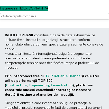
Inscriere în INDEX COMPANII
INDEX COMPANII
constituie o bază de date exhaustivă, ce
include firme, instituții și organizații, structurată conform
nomenclatorului pe domenii specializate și segmente conexe de
servicii.
Această arhitectură informațională asigură o segmentare
precisă, facilitând identificarea partenerilor în funcție de
competențele tehnice specifice fiecărei etape a proiectului de
investiții.
Prin interconectarea cu
TOP Reliable Brands
și cele trei
arii de performanță TOP 500
(
Contractors
,
Engineering
,
Fenestration
), platforma
constituie nucleul conexiunilor strategice necesare
derulării optime a planurilor de investiții.
Susținem entitățile care integrează soluții de protecție a
mediului și practici responsabile față de comunitate și parteneri,