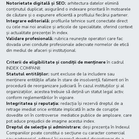
Notorietate digitală și SEO:
arhitectura datelor elimină
conținutul duplicat, asigurând o indexare prioritară în motoarele
de căutare și o expunere eficientă a profilului fiecărui partener.
Integrare editorială:
profilurile tehnice sunt conectate direct
cu cele mai noi analize și articole de specialitate, oferind context
și actualitate prezenței în index.
Validare profesională:
rubrica reunește operatori care fac
dovada unei conduite profesionale adecvate normelor de etică
din mediul de afaceri și instituțional.
Criterii de eligibilitate și condiții de menținere
în cadrul
INDEX COMPANII
:
Statutul entităților:
sunt excluse de la includere sau
menținere entitățile aflate în stare de insolvență, faliment ori în
procedură de reorganizare judiciară. În cazul instituțiilor și al
organizațiilor, acestea trebuie să dețină un statut legal activ,
conform reglementărilor în vigoare.
Integritatea și reputația:
redacția își rezervă dreptul de a
retrage imediat orice entitate implicată în acte de corupție
dovedite ori în controverse mediatice publice de amploare, care
pot aduce prejudicii de imagine acestui index.
Dreptul de selecție și administrare:
deși prezența în Indexul
Companiilor poate constitui o secțiune cu caracter comercial
sau partenerial, editorul își rezervă dreptul discreționar de a