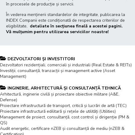
în procesele de producție și servicii.
În vederea menținerii standardelor de integritate, publicarea la
INDEX Companii este condiționată de respectarea criteriilor de
eligibilitate,
detaliate în secțiunea finală a acestei pagini.
Vă mulțumim pentru utilizarea serviciilor noastre!
DEZVOLTATORI ȘI INVESTITORI
Dezvoltatori rezidențiali, comerciali și industriali (Real Estate & REITs)
Investiții, consultanță, tranzacții și management active (Asset
Management)
INGINERIE, ARHITECTURĂ ȘI CONSULTANȚĂ TEHNICĂ
Arhitectură, inginerie civilă și proiectare obiective militare (A&E,
Defense)
Proiectare infrastructură de transport, critică și lucrări de artă (TEC)
Proiectare infrastructură edilitară și rețele de utilități (Utilities)
Management de proiect, consultanță, cost control și dirigenție (PM &
QS)
Audit energetic, certificare nZEB și consultanță de mediu (nZEB &
Certification)