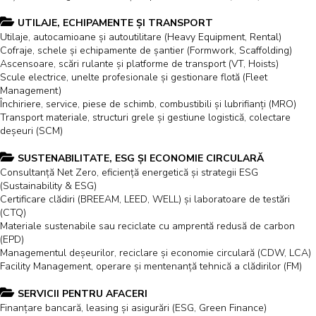
UTILAJE, ECHIPAMENTE ȘI TRANSPORT
Utilaje, autocamioane și autoutilitare (Heavy Equipment, Rental)
Cofraje, schele și echipamente de șantier (Formwork, Scaffolding)
Ascensoare, scări rulante și platforme de transport (VT, Hoists)
Scule electrice, unelte profesionale și gestionare flotă (Fleet
Management)
Închiriere, service, piese de schimb, combustibili și lubrifianți (MRO)
Transport materiale, structuri grele și gestiune logistică, colectare
deșeuri (SCM)
SUSTENABILITATE, ESG ȘI ECONOMIE CIRCULARĂ
Consultanță Net Zero, eficiență energetică și strategii ESG
(Sustainability & ESG)
Certificare clădiri (BREEAM, LEED, WELL) și laboratoare de testări
(CTQ)
Materiale sustenabile sau reciclate cu amprentă redusă de carbon
(EPD)
Managementul deșeurilor, reciclare și economie circulară (CDW, LCA)
Facility Management, operare și mentenanță tehnică a clădirilor (FM)
SERVICII PENTRU AFACERI
Finanțare bancară, leasing și asigurări (ESG, Green Finance)