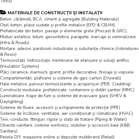
Tools)
MATERIALE DE CONSTRUCȚII ȘI INSTALAȚII
Beton, cărămidă, BCA, ciment și agregate (Building Materials)
Oțel-beton, plase sudate și profile metalice (EPD & CBAM)
Prefabricate din beton, pavaje și elemente grele (Precast & GRC)
Mixturi asfaltice, bitum, geosintetice, parapete, marcaje și semnalizare
(Infra & Roads)
Mortare, adezivi, pardoseli industriale și substanțe chimice (Admixtures
& Resin)
Termoizolații, hidroizolații, membrane de etanșare și soluții antifoc
(Insulation Systems)
Plăci ceramice, marmură, granit, profile decorative, finisaje și vopsele
Compartimentări, plafoane și sisteme de gips-carton (Drywall)
Hale metalice, panouri termoizolante și acoperișuri (PEB, Cladding)
Construcții modulare, prefabricate, containere și dotări șantier (MMC)
Luminatoare, trape de fum și sisteme de evacuare gaze (SHEV &
Daylighting)
Sisteme de fixare, accesorii și echipamente de protecție (PPE)
Sisteme de încălzire, ventilație, aer condiționat și climatizare (HVAC)
Țevi, conducte, fitinguri, rigole și stații de tratare (Piping & Water)
Obiecte sanitare, sisteme wellness, mobilier și accesorii baie (K&B,
Sanitary)
Rețele DIY, magazine online și depozite multibrand (Retail)