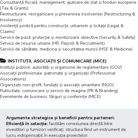
Consultanță fiscală, management, ajutoare de stat și fonduri europene
(Tax & Grants)
Restructurare, reorganizare și prevenirea insolvenței (Restructuring &
Insolvency)
Asistență juridică pentru construcții, urbanism și licitații (Legal &
Claims)
Servicii de pază, protecție și monitorizare obiective (Security & Safety)
Servicii de resurse umane (HR, Payroll & Recruitment)
Servicii de sănătate, medicina și securitatea muncii (HSE & Medicine)
INSTITUȚII, ASOCIAȚII ȘI COMUNICARE (MICE)
Instituții publice, autorități și organisme de reglementare (GOV)
Asociații profesionale, patronate și organizații (Professional
Associations)
Organizații non-profit, fundații și asociații umanitare (NGO)
Publicitate, comunicare și servicii de imagine (PR & Branding)
Evenimente de business, târguri și conferințe (MICE)
Argumente strategice și beneficii pentru parteneri:
Eficiență în selecție:
facilităm conexiunea directă între
investitori și furnizori verificați, structura fiind un instrument de
lucru indispensabil în execuția proiectelor.