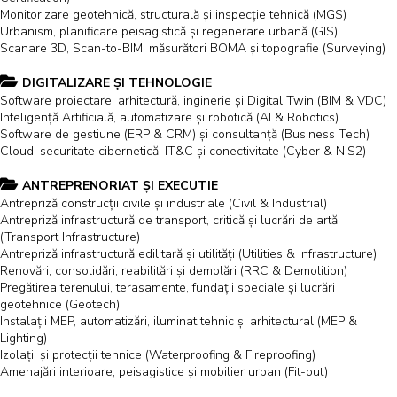
Monitorizare geotehnică, structurală și inspecție tehnică (MGS)
Urbanism, planificare peisagistică și regenerare urbană (GIS)
Scanare 3D, Scan-to-BIM, măsurători BOMA și topografie (Surveying)
DIGITALIZARE ȘI TEHNOLOGIE
Software proiectare, arhitectură, inginerie și Digital Twin (BIM & VDC)
Inteligență Artificială, automatizare și robotică (AI & Robotics)
Software de gestiune (ERP & CRM) și consultanță (Business Tech)
Cloud, securitate cibernetică, IT&C și conectivitate (Cyber & NIS2)
ANTREPRENORIAT ȘI EXECUTIE
Antrepriză construcții civile și industriale (Civil & Industrial)
Antrepriză infrastructură de transport, critică și lucrări de artă
(Transport Infrastructure)
Antrepriză infrastructură edilitară și utilități (Utilities & Infrastructure)
Renovări, consolidări, reabilitări și demolări (RRC & Demolition)
Pregătirea terenului, terasamente, fundații speciale și lucrări
geotehnice (Geotech)
Instalații MEP, automatizări, iluminat tehnic și arhitectural (MEP &
Lighting)
Izolații și protecții tehnice (Waterproofing & Fireproofing)
Amenajări interioare, peisagistice și mobilier urban (Fit-out)