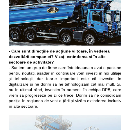
- Care sunt direcțiile de acțiune viitoare, în vederea
dezvoltării companiei? Vizați extinderea și în alte
sectoare de activitate?
- Suntem un grup de firme care întotdeauna a avut o pasiune
pentru noutăți, așadar în continuare vom investi în noi utilaje
și tehnologii, dar foarte important este că investim în
digitalizare și ne dorim să ne tehnologizăm cât mai mult. Și,
nu în ultimul rând, investim în oameni, în echipa DPB, care
vrem să progreseze pe zi ce trece. Dorim să ne consolidăm
poziția în regiunea de vest a țării și vizăm extinderea inclusiv
în alte sectoare.