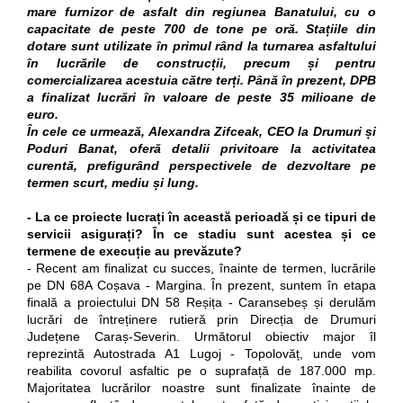
mare furnizor de asfalt din regiunea Banatului, cu o
capacitate de peste 700 de tone pe oră. Stațiile din
dotare sunt utilizate în primul rând la turnarea asfaltului
în lucrările de construcții, precum și pentru
comercializarea acestuia către terți. Până în prezent, DPB
a finalizat lucrări în valoare de peste 35 milioane de
euro.
În cele ce urmează, Alexandra Zifceak, CEO la Drumuri și
Poduri Banat, oferă detalii privitoare la activitatea
curentă, prefigurând perspectivele de dezvoltare pe
termen scurt, mediu și lung.
- La ce proiecte lucrați în această perioadă și ce tipuri de
servicii asigurați? În ce stadiu sunt acestea și ce
termene de execuție au prevăzute?
- Recent am finalizat cu succes, înainte de termen, lucrările
pe DN 68A Coșava - Margina. În prezent, suntem în etapa
finală a proiectului DN 58 Reșița - Caransebeș și derulăm
lucrări de întreținere rutieră prin Direcția de Drumuri
Județene Caraș-Severin. Următorul obiectiv major îl
reprezintă Autostrada A1 Lugoj - Topolovăț, unde vom
reabilita covorul asfaltic pe o suprafață de 187.000 mp.
Majoritatea lucrărilor noastre sunt finalizate înainte de