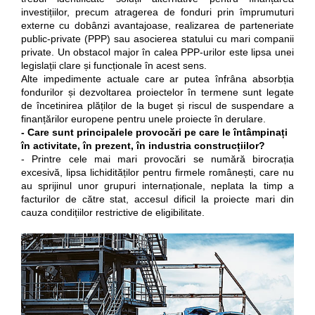
investițiilor, precum atragerea de fonduri prin împrumuturi
externe cu dobânzi avantajoase, realizarea de parteneriate
public-private (PPP) sau asocierea statului cu mari companii
private. Un obstacol major în calea PPP-urilor este lipsa unei
legislații clare și funcționale în acest sens.
Alte impedimente actuale care ar putea înfrâna absorbția
fondurilor și dezvoltarea proiectelor în termene sunt legate
de încetinirea plăților de la buget și riscul de suspendare a
finanțărilor europene pentru unele proiecte în derulare.
- Care sunt principalele provocări pe care le întâmpinați
în activitate, în prezent, în industria construcțiilor?
- Printre cele mai mari provocări se numără birocrația
excesivă, lipsa lichidităților pentru firmele românești, care nu
au sprijinul unor grupuri internaționale, neplata la timp a
facturilor de către stat, accesul dificil la proiecte mari din
cauza condițiilor restrictive de eligibilitate.