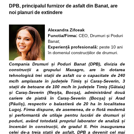
DPB, principalul furnizor de asfalt din Banat, are
noi planuri de extindere
Alexandra Zifceak
Functia/Firma:
CEO, Drumuri și Poduri
Banat;
Experiență profesională:
peste 10 ani
în domeniul construcțiilor de drumuri.
Compania Drumuri și Poduri Banat (DPB), divizia de
construcții a grupului Maxagro, are în dotarea
tehnologică trei stații de asfalt cu o capacitate de 240
mc/h amplasate în județele Timiș și Caraș-Severin, 3
stații de betoane de 100 mc/h în județele Timiș (Gătaia)
și Caraș-Severin (Reșița, Bocșa), administrând două
cariere de piatră în Caraș-Severin (Bocșa) și Arad
(Păuliș), respectiv o balastieră de 20 ha în localitatea
Lugoj. Firma dispune, de asemenea, de o flotă modernă
și performantă de utilaje pentru lucrări de drumuri și
poduri, având totodată propriul laborator de analiză și
încercări în construcții, de gradul II. Prin inaugurarea
celei de-a treia stații de asfalt, DPB a devenit cel mai