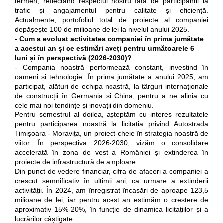
termen, reflectând respectul nostru față de participanții la
trafic și angajamentul pentru calitate și eficiență.
Actualmente, portofoliul total de proiecte al companiei
depășește 100 de milioane de lei la nivelul anului 2025.
- Cum a evoluat activitatea companiei în prima jumătate
a acestui an și ce estimări aveți pentru următoarele 6
luni și în perspectivă (2026-2030)?
- Compania noastră performează constant, investind în
oameni și tehnologie. În prima jumătate a anului 2025, am
participat, alături de echipa noastră, la târguri internaționale
de construcții în Germania și China, pentru a ne alinia cu
cele mai noi tendințe și inovații din domeniu.
Pentru semestrul al doilea, așteptăm cu interes rezultatele
pentru participarea noastră la licitația privind Autostrada
Timișoara - Moravița, un proiect-cheie în strategia noastră de
viitor. În perspectiva 2026-2030, vizăm o consolidare
accelerată în zona de vest a României și extinderea în
proiecte de infrastructură de amploare.
Din punct de vedere financiar, cifra de afaceri a companiei a
crescut semnificativ în ultimii ani, ca urmare a extinderii
activității. În 2024, am înregistrat încasări de aproape 123,5
milioane de lei, iar pentru acest an estimăm o creștere de
aproximativ 15%-20%, în funcție de dinamica licitațiilor și a
lucrărilor câștigate.