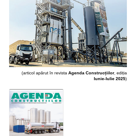
(articol apărut în revista
Agenda Construcțiilor
, ediția
Iunie-Iulie 2025
)