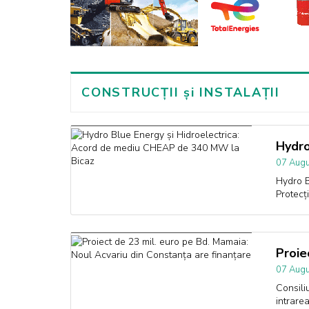
CONSTRUCȚII și INSTALAȚII
Hydro
07 Augu
Hydro B
Protecț
Proie
07 Augu
Consili
intrarea