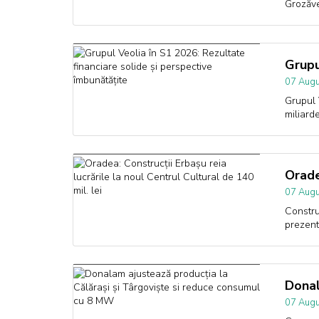
Grozăve
Grupu
07 Augu
Grupul 
miliard
Orade
07 Augu
Constru
prezent
Donal
07 Augu