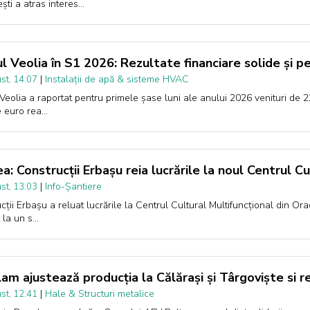
ști a atras interes…
l Veolia în S1 2026: Rezultate financiare solide și 
|
Instalații de apă & sisteme HVAC
st, 14:07
Veolia a raportat pentru primele șase luni ale anului 2026 venituri de 2
e euro rea…
a: Construcții Erbașu reia lucrările la noul Centrul Cu
|
Info-Șantiere
st, 13:03
cții Erbașu a reluat lucrările la Centrul Cultural Multifuncțional din Ora
 la un s…
am ajustează producția la Călărași și Târgoviște si
|
Hale & Structuri metalice
st, 12:41