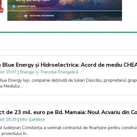
 Blue Energy și Hidroelectrica: Acord de mediu CH
|
Energie și Tranziție Energetică
st, 19:07
lue Energy Iași, companie deținută de Iulian Dascălu, proprietarul grupu
ia Mediului…
ct de 23 mil. euro pe Bd. Mamaia: Noul Acvariu din C
|
Info-Șantiere
st, 18:39
ul Județean Constanța a semnat contractul de finanțare pentru construi
 proiectului în…