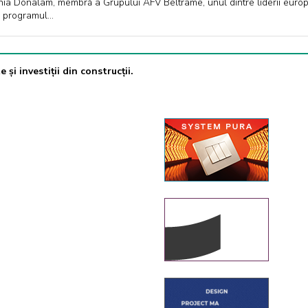
a Donalam, membră a Grupului AFV Beltrame, unul dintre liderii europeni
ă programul…
 și investiții din construcții.