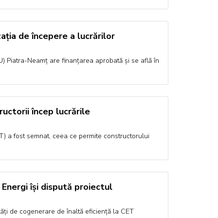
ția de începere a lucrărilor
U) Piatra-Neamț are finanțarea aprobată și se află în
uctorii încep lucrările
T) a fost semnat, ceea ce permite constructorului
Energi își dispută proiectul
ăți de cogenerare de înaltă eficiență la CET