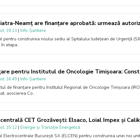
iatra-Neamț are finanțare aprobată: urmează autoriza
|
Info-Șantiere
st, 18:13
ul pentru construirea noului sediu al Spitalului Județean de Urgență (SJ
 în etapa…
țare pentru Institutul de Oncologie Timișoara: Constr
|
Info-Șantiere
st, 16:49
tul de finanțare pentru Institutul Regional de Oncologie Timișoara (IRO
at, asocierea Co…
centrală CET Grozăvești: Elsaco, Loial Impex și Calik 
|
Energie și Tranziție Energetică
st, 15:12
ul Electrocentrale București SA (ELCEN) pentru construirea unei noi unit