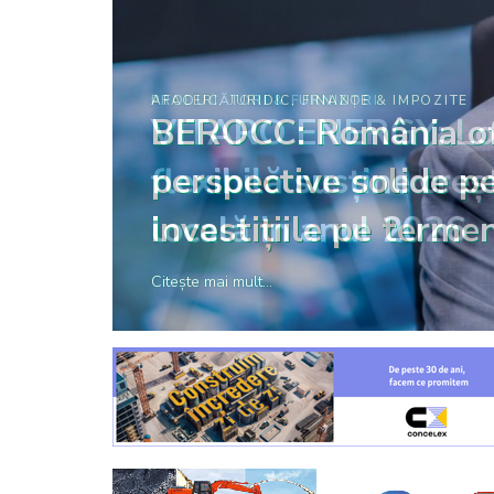
AFACERI, JURIDIC, FINANȚE & IMPOZITE
BEROCC: România o
perspective solide p
investițiile pe terme
Citește mai mult...