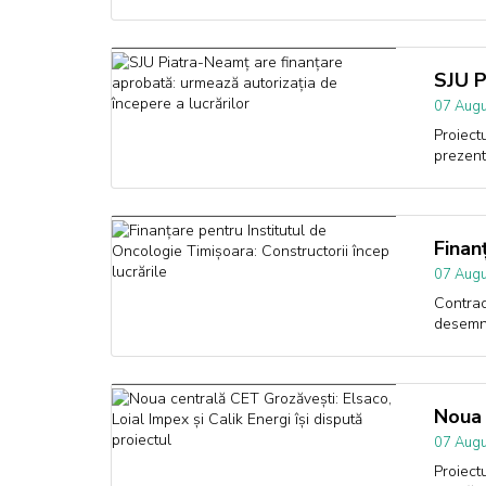
SJU P
07 Augu
Proiect
prezent
Finan
07 Augu
Contrac
desemn
Noua 
07 Augu
Proiect