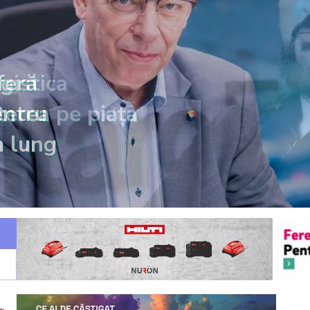
feră
entru
n lung