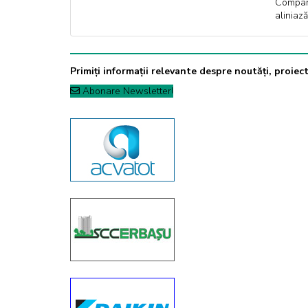
Compani
aliniaz
Primiți informații relevante despre noutăți, proiecte
Abonare Newsletter!