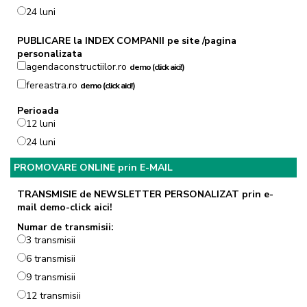
24 luni
PUBLICARE la INDEX COMPANII pe site /pagina
personalizata
agendaconstructiilor.ro
demo (click aici!)
fereastra.ro
demo (click aici!)
Perioada
12 luni
24 luni
PROMOVARE ONLINE prin E-MAIL
TRANSMISIE de NEWSLETTER PERSONALIZAT prin e-
mail
demo-click aici!
Numar de transmisii:
3 transmisii
6 transmisii
9 transmisii
12 transmisii