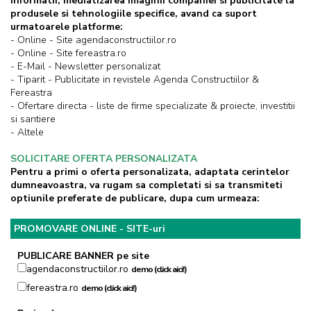
informatii, mediatizarea imaginii companiei si publicitate la
produsele si tehnologiile specifice, avand ca suport
urmatoarele platforme:
- Online - Site agendaconstructiilor.ro
- Online - Site fereastra.ro
- E-Mail - Newsletter personalizat
- Tiparit - Publicitate in revistele Agenda Constructiilor &
Fereastra
- Ofertare directa - liste de firme specializate & proiecte, investitii
si santiere
- Altele
SOLICITARE OFERTA PERSONALIZATA
Pentru a primi o oferta personalizata, adaptata cerintelor
dumneavoastra, va rugam sa completati si sa transmiteti
optiunile preferate de publicare, dupa cum urmeaza:
PROMOVARE ONLINE - SITE-uri
PUBLICARE BANNER pe site
agendaconstructiilor.ro
demo (click aici!)
fereastra.ro
demo (click aici!)