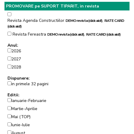
PROMOVARE pe SUPORT TIPARIT, in revista
Revista Agenda Constructiilor
,
DEMO revista (click aici!)
RATE CARD
(click aici!)
Revista Fereastra
,
DEMO revista (click aici!)
RATE CARD (click aici!)
Anul:
2026
2027
2028
Dispunere:
in primele 32 pagini
Editii:
Ianuarie-Februarie
Martie-Aprilie
Mai (TOP)
Iunie-Iulie
August