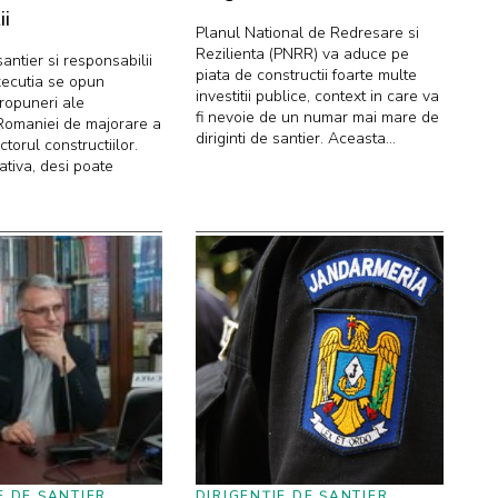
ii
Planul National de Redresare si
Rezilienta (PNRR) va aduce pe
 santier si responsabilii
piata de constructii foarte multe
xecutia se opun
investitii publice, context in care va
ropuneri ale
fi nevoie de un numar mai mare de
Romaniei de majorare a
diriginti de santier. Aceasta...
ctorul constructiilor.
iativa, desi poate
E DE ȘANTIER
DIRIGENȚIE DE ȘANTIER