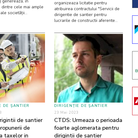
IA) generează, în
organizeaza licitatie pentru
 dintre cele mai ample
atribuirea contractului "Servicii de
ale societății...
dirigentie de santier pentru
lucrarile de constructii aferente...
E DE ȘANTIER
DIRIGENȚIE DE ȘANTIER
3
23 Mai 2023
igintii de santier
CTDS: Urmeaza o perioada
ropunerii de
foarte aglomerata pentru
a taxelor in
dirigintii de santier