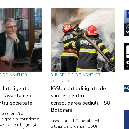
E DE ȘANTIER
DIRIGENȚIE DE ȘANTIER
ie 2023
28 Iulie 2023
 Inteligenta
IGSU cauta diriginte de
a – avantaje si
santier pentru
entru societate
consolidarea sediului ISU
Botosani
 accelerată a
 digitale și extinderea
Inspectoratul General pentru
bazate pe inteligență
Situatii de Urgenta (IGSU)