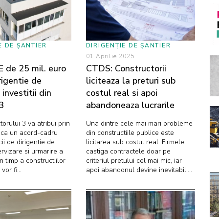
E DE ȘANTIER
DIRIGENȚIE DE ȘANTIER
5
01 Aprilie 2025
 de 25 mil. euro
CTDS: Constructorii
rigentie de
liciteaza la preturi sub
 investitii din
costul real si apoi
3
abandoneaza lucrarile
orului 3 va atribui prin
Una dintre cele mai mari probleme
blica un acord-cadru
din constructiile publice este
ii de dirigentie de
licitarea sub costul real. Firmele
ervizare si urmarire a
castiga contractele doar pe
n timp a constructiilor
criteriul pretului cel mai mic, iar
or fi...
apoi abandonul devine inevitabil....