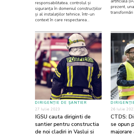
artificială (
responsabilitatea, controlul și
prezent, una
siguranța în domeniul construcțiilor
transformări 
și al instalațiilor tehnice, într-un
context în care respectarea...
DIRIGENȚIE DE ȘANTIER
DIRIGENȚI
27 Iulie 2023
26 Iulie 202
IGSU cauta diriginti de
CTDS: Dir
santier pentru constructia
se opun p
de noi cladiri in Vaslui si
majorare 