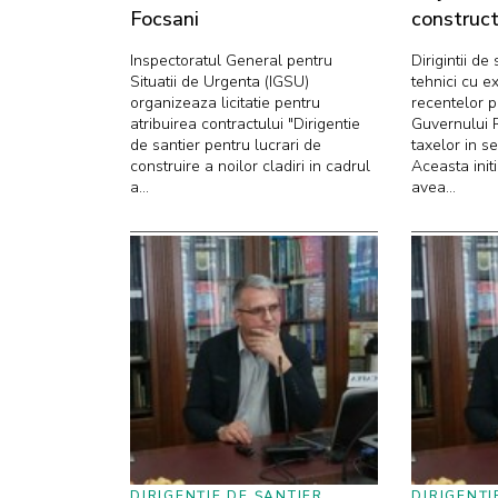
Focsani
construct
Inspectoratul General pentru
Dirigintii de
Situatii de Urgenta (IGSU)
tehnici cu e
organizeaza licitatie pentru
recentelor p
atribuirea contractului "Dirigentie
Guvernului 
de santier pentru lucrari de
taxelor in se
construire a noilor cladiri in cadrul
Aceasta init
a...
avea...
DIRIGENȚIE DE ȘANTIER
DIRIGENȚI