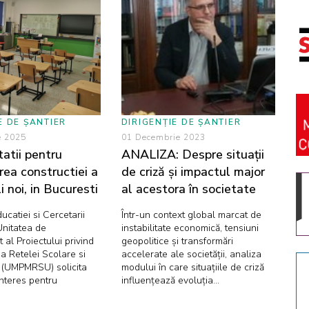
E DE ȘANTIER
DIRIGENȚIE DE ȘANTIER
e 2025
01 Decembrie 2023
tatii pentru
ANALIZA: Despre situații
rea constructiei a
de criză și impactul major
i noi, in Bucuresti
al acestora în societate
ucatiei si Cercetarii
Într-un context global marcat de
Unitatea de
instabilitate economică, tensiuni
al Proiectului privind
geopolitice și transformări
a Retelei Scolare si
accelerate ale societății, analiza
e (UMPMRSU) solicita
modului în care situațiile de criză
Interes pentru
influențează evoluția...