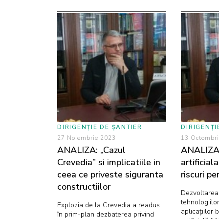
DIRIGENȚIE DE ȘANTIER
DIRIGENȚI
27 Noiembrie 2023
13 Octombr
ANALIZA: „Cazul
ANALIZA:
Crevedia” si implicatiile in
artificial
ceea ce priveste siguranta
riscuri p
constructiilor
Dezvoltarea
tehnologiilor
Explozia de la Crevedia a readus
aplicațiilor 
în prim-plan dezbaterea privind