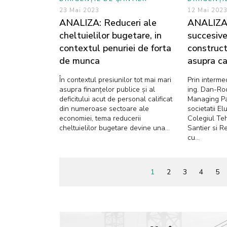
23 Mai 2023
12 Mai 202
ANALIZA: Reduceri ale
ANALIZA:
cheltuielilor bugetare, in
succesive
contextul penuriei de forta
construct
de munca
asupra cal
În contextul presiunilor tot mai mari
Prin intermed
asupra finanțelor publice și al
ing. Dan-Ro
deficitului acut de personal calificat
Managing Pa
din numeroase sectoare ale
societatii E
economiei, tema reducerii
Colegiul Tehn
cheltuielilor bugetare devine una...
Santier si R
cu...
1
2
3
4
5