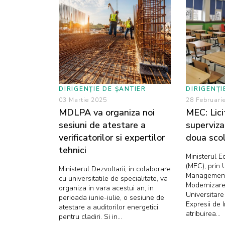
DIRIGENȚIE DE ȘANTIER
DIRIGENȚI
03 Martie 2025
28 Februari
MDLPA va organiza noi
MEC: Lici
sesiuni de atestare a
superviza
verificatorilor si expertilor
doua scol
tehnici
Ministerul Ed
(MEC), prin 
Ministerul Dezvoltarii, in colaborare
Management 
cu universitatile de specialitate, va
Modernizare
organiza in vara acestui an, in
Universitar
perioada iunie-iulie, o sesiune de
Expresii de 
atestare a auditorilor energetici
atribuirea...
pentru cladiri. Si in...