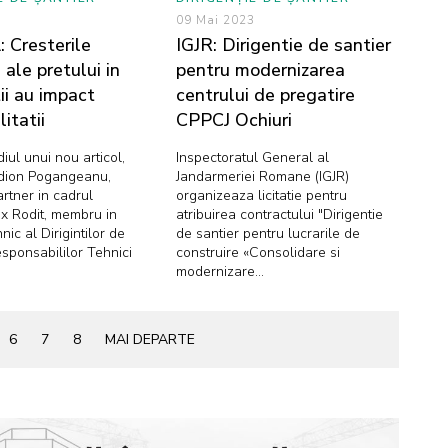
3
09 Mai 2023
 Cresterile
IGJR: Dirigentie de santier
 ale pretului in
pentru modernizarea
ii au impact
centrului de pregatire
itatii
CPPCJ Ochiuri
iul unui nou articol,
Inspectoratul General al
dion Pogangeanu,
Jandarmeriei Romane (IGJR)
rtner in cadrul
organizeaza licitatie pentru
lux Rodit, membru in
atribuirea contractului "Dirigentie
ic al Dirigintilor de
de santier pentru lucrarile de
esponsabililor Tehnici
construire «Consolidare si
modernizare...
6
7
8
MAI DEPARTE