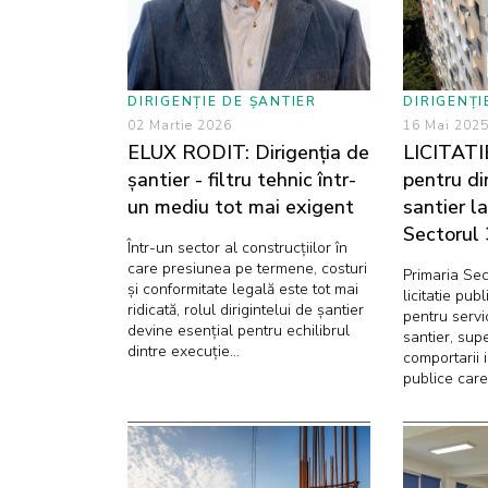
DIRIGENȚIE DE ȘANTIER
DIRIGENȚI
02 Martie 2026
16 Mai 202
ELUX RODIT: Dirigenția de
LICITATIE
șantier - filtru tehnic într-
pentru di
un mediu tot mai exigent
santier la
Sectorul 
Într-un sector al construcțiilor în
care presiunea pe termene, costuri
Primaria Sect
și conformitate legală este tot mai
licitatie pu
ridicată, rolul dirigintelui de șantier
pentru servic
devine esențial pentru echilibrul
santier, sup
dintre execuție...
comportarii i
publice care v