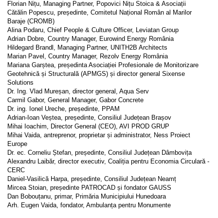
Florian Nițu, Managing Partner, Popovici Nițu Stoica & Asociații
Cătălin Popescu, președinte, Comitetul Național Român al Marilor
Baraje (CROMB)
Alina Podaru, Chief People & Culture Officer, Leviatan Group
Adrian Dobre, Country Manager, Eurowind Energy România
Hildegard Brandl, Managing Partner, UNITH2B Architects
Marian Pavel, Country Manager, Rezolv Energy România
Mariana Garștea, președinta Asociației Profesionale de Monitorizare
Geotehnică și Structurală (APMGS) și director general Sixense
Solutions
Dr. Ing. Vlad Mureșan, director general, Aqua Serv
Carmil Gabor, General Manager, Gabor Concrete
Dr. ing. Ionel Ureche, președinte, PPAM
Adrian-Ioan Veștea, președinte, Consiliul Județean Brașov
Mihai Ioachim, Director General (CEO), AVI PROD GRUP
Mihai Vaida, antreprenor, proprietar și administrator, Ness Proiect
Europe
Dr. ec. Corneliu Ștefan, președinte, Consiliul Județean Dâmbovița
Alexandru Laibăr, director executiv, Coaliția pentru Economia Circulară -
CERC
Daniel-Vasilică Harpa, președinte, Consiliul Județean Neamț
Mircea Stoian, președinte PATROCAD și fondator GAUSS
Dan Bobouțanu, primar, Primăria Municipiului Hunedoara
Arh. Eugen Vaida, fondator, Ambulanța pentru Monumente