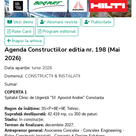
Vezi demo
Abonare reviste
Publicitate
Rate Card
Program editorial
Înapoi la arhiva
Agenda Constructiilor editia nr. 198 (Mai
2026)
Data apariție:
Iunie 2026
Domeniul:
CONSTRUCTII & INSTALATII
Sumar:
COPERTA 1
Spitalul Clinic de Urgență "Sf. Apostol Andrei" Constanța
Regim de înălțime:
3S+P+8E+9E Tehnic;
Suprafață desfășurată:
42.419 mp, cu 350 de paturi;
Stadiu:
în construcție;
Termen de finalizare:
decembrie 2027;
Antreprenor general:
Asocierea Concelex - Concelex Engineering -
Palex Construcții Instalații - Concrete & Design Solutions.