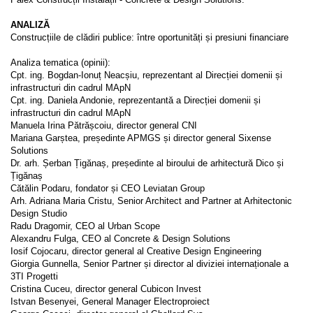
ANALIZĂ
Construcțiile de clădiri publice: între oportunități și presiuni financiare
Analiza tematica (opinii):
Cpt. ing. Bogdan-Ionuț Neacșiu, reprezentant al Direcției domenii și
infrastructuri din cadrul MApN
Cpt. ing. Daniela Andonie, reprezentantă a Direcției domenii și
infrastructuri din cadrul MApN
Manuela Irina Pătrășcoiu, director general CNI
Mariana Garștea, președinte APMGS și director general Sixense
Solutions
Dr. arh. Șerban Țigănaș, președinte al biroului de arhitectură Dico și
Țigănaș
Cătălin Podaru, fondator și CEO Leviatan Group
Arh. Adriana Maria Cristu, Senior Architect and Partner at Arhitectonic
Design Studio
Radu Dragomir, CEO al Urban Scope
Alexandru Fulga, CEO al Concrete & Design Solutions
Iosif Cojocaru, director general al Creative Design Engineering
Giorgia Gunnella, Senior Partner și director al diviziei internaționale a
3TI Progetti
Cristina Cuceu, director general Cubicon Invest
Istvan Besenyei, General Manager Electroproiect