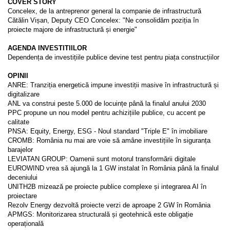
COVER STORY
Concelex, de la antreprenor general la companie de infrastructură
Cătălin Vișan, Deputy CEO Concelex: "Ne consolidăm poziția în
proiecte majore de infrastructură și energie"
AGENDA INVESTITIILOR
Dependența de investițiile publice devine test pentru piața construcțiilor
OPINII
ANRE: Tranziția energetică impune investiții masive în infrastructură și
digitalizare
ANL va construi peste 5.000 de locuințe până la finalul anului 2030
PPC propune un nou model pentru achizițiile publice, cu accent pe
calitate
PNSA: Equity, Energy, ESG - Noul standard "Triple E" în imobiliare
CROMB: România nu mai are voie să amâne investițiile în siguranța
barajelor
LEVIATAN GROUP: Oamenii sunt motorul transformării digitale
EUROWIND vrea să ajungă la 1 GW instalat în România până la finalul
deceniului
UNITH2B mizează pe proiecte publice complexe și integrarea AI în
proiectare
Rezolv Energy dezvoltă proiecte verzi de aproape 2 GW în România
APMGS: Monitorizarea structurală și geotehnică este obligație
operațională