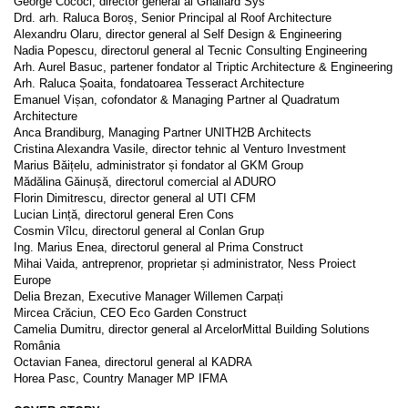
George Cococi, director general al Ghallard Sys
Drd. arh. Raluca Boroș, Senior Principal al Roof Architecture
Alexandru Olaru, director general al Self Design & Engineering
Nadia Popescu, directorul general al Tecnic Consulting Engineering
Arh. Aurel Basuc, partener fondator al Triptic Architecture & Engineering
Arh. Raluca Șoaita, fondatoarea Tesseract Architecture
Emanuel Vișan, cofondator & Managing Partner al Quadratum
Architecture
Anca Brandiburg, Managing Partner UNITH2B Architects
Cristina Alexandra Vasile, director tehnic al Venturo Investment
Marius Băițelu, administrator și fondator al GKM Group
Mădălina Găinușă, directorul comercial al ADURO
Florin Dimitrescu, director general al UTI CFM
Lucian Lință, directorul general Eren Cons
Cosmin Vîlcu, directorul general al Conlan Grup
Ing. Marius Enea, directorul general al Prima Construct
Mihai Vaida, antreprenor, proprietar și administrator, Ness Proiect
Europe
Delia Brezan, Executive Manager Willemen Carpați
Mircea Crăciun, CEO Eco Garden Construct
Camelia Dumitru, director general al ArcelorMittal Building Solutions
România
Octavian Fanea, directorul general al KADRA
Horea Pasc, Country Manager MP IFMA