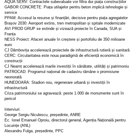
AQUA SERV: Contractele subevaluate vor filtra dur piața construcțiilor
GABOR CONCRETE: Piața utilajelor pentru beton implică tehnologie și
service
PPAM: Accesul la resurse și finanțări, decisive pentru piața agregatelor
Brașov 2030: Aeroport extins, tren metropolitan și spitale modernizate
AVI PROD GRUP se extinde și vizează proiecte în Canada, SUA și
Franța
NESS Proiect: Afaceri anuale în creștere și portofoliu de 350 milioane
euro
CJ Dâmbovița accelerează proiectele de infrastructură rutieră și sanitară
CERC: Circularitatea este noua paradigmă de eficiență economică în
construcții
CJ Neamț accelerează marile investiții în sănătate, utilități și patrimoniu
PATROCAD: Programul național de cadastru rămâne o promisiune
neonorată
HUNEDOARA: Stadion nou, regenerare urbană și investiții în
infrastructură
Criza patrimoniului se agravează: peste 1.000 de monumente sunt în
pericol
Interviuri:
George Sergiu Niculescu, președinte, ANRE
Ec. Ionel Emanuel Oproiu, directorul general, Agenția Națională pentru
Locuințe (ANL)
Alexandru Fulga, președinte, PPC