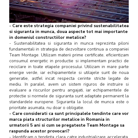
- Care este strategia companiei privind sustenabilitatea
si siguranta in munca, doua aspecte tot mai importante
in domeniul constructiilor metalice?
- Sustenabilitatea si siguranta in munca reprezinta piloni
fundamentali in strategia de dezvoltare continua a companiei
Team Montage. Utilizam materii prime certificate, eficientizam
consumul energetic in productie si implementam practici de
reciclare in toate etapele procesului. Utilizam in mare parte
energie verde, iar echipamentele si utilajele sunt de noua
generatie, astfel incat respecta cerinte stricte legate de
mediu. In paralel, avem un sistem riguros de instruire si
evaluare a riscurilor pentru angajati, iar echipamentele de
protectie si normele de siguranta sunt adaptate permanent la
standardele europene. Siguranta la locul de munca este o
prioritate asumata, nu doar o obligatie.
- Care considerati ca sunt principalele tendinte care vor
marca piata structurilor metalice in Romania in
urmatorii 5 ani si cum se pregateste Team Montage sa
raspunda acestor provocari?
- Identificam o tendinta clara catre industrializare accelerata,