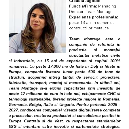
Claudia Jagodic
Functia/Firma:
Managing
Director, Team Montage;
Experienta profesionala:
peste 13 ani in domeniul
constructiilor metalice.
Team Montage este o
companie de referinta in
productia si montajul
structurilor metalice civile
si industriale, cu 15 ani de experienta si capital 100%
romanesc. Cu peste 17.000 mp de hale in Dolj si filiale in
Europa, compania livreaza lunar peste 500 de tone de
structuri, acoperind intreg lantul de servicii: proiectare,
fabricatie, transport, montaj si mentenanta. In ultimii ani,
Team Montage si-a extins capacitatea prin investitii de
peste 17 milioane de euro in hale noi, echipamente CNC si
tehnologii sustenabile, livrand proiecte majore in Romania,
Germania, Belgia, Italia si Ungaria. Pentru perioada 2025 -
2027, conducerea companiei vizeaza digitalizarea completa
a proceselor, cresterea productiei si consolidarea pozitiei in
Europa Centrala si de Vest, cu respectarea standardelor
ESG si orientare catre inovatie si parteneriate strategice.