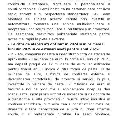
constructii sustenabile, digitalizare si personalizare a
solutiilor tehnice. Clientii nostri cauta parteneri care pot livra
rapid, eficient si cu respectarea standardelor ESG. Team
Montage se aliniaza acestor cerinte prin investitii in
automatizare, formarea unei echipe multidisciplinare si
adoptarea unor solutii modulare si reutilizabile in proiectare.
De asemenea, dezvoltam parteneriate strategice pentru
acces mai rapid la pietele externe.
- Ce cifra de afaceri ati obtinut in 2024 si in primele 6
luni din 2025 si ce estimari aveti pentru anul 2025?
- In 2024, compania noastra a inregistrat o cifra de afaceri de
aproximativ 23 milioane de euro. In primele 6 luni din 2025,
am depasit pragul de 12 milioane de euro, iar estimarile
pentru finalul anului indica o cifra totala de peste 30 de
milioane de euro, sustinuta de contracte externe si
diversificarea portofoliului de proiecte si servicii. In plus,
investitiile in valoare de peste 17 milioane de euro in
facilitatile noi de productie si echipamente incep sa dea
roade, astfel incat privim viitorul cu incredere si cu dorinta de
a transforma si alte provocari in reusite. Intr-o industrie in
continua schimbare, cum este cea a constructiilor metalice,
diferenta o face capacitatea de a livra nu doar structuri
solide, ci si parteneriate durabile. La Team Montage,