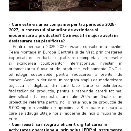
- Care este viziunea companiei pentru perioada 2025-
2027, in contextul planurilor de extindere si
modernizare a productiei? Ce investitii majore aveti in
desfasurare sau planificate?
- Pentru perioada 2025-2027, vizam consolidarea pozitiei
Team Montage in Europa Centrala si de Vest, prin cresterea
capacitatii de productie, digitalizarea completa a proceselor
si extinderea colaborarilor internationale. Investim in
automatizarea fluxurilor de productie, echipamente CNC si
tehnologii sustenabile pentru reducerea amprentei de
carbon. Avem in derulare un program amplu de modernizare
logistica si digitala, din care face parte si extinderea
facilitatilor de productie, pentru a raspunde cererii tot mai
diversificate. La inceputul lunii iulie 2025 am finalizat un
proiect de referinta pentru noi, o hala noua de productie de
9.000 mp, o investitie de aproximativ 8 milioane de euro la
care se adauga utilaje noi si moderne de inca 9 milioane de
euro.
- Cum reusiti sa integrati eficient digitalizarea in
activitatea operationala, prin solutii ERP si instrumente