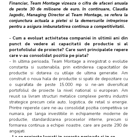
Financiar, Team Montage vizeaza o cifra de afaceri anuala
de peste 30 de milioane de euro. In continuare, Claudia
Jagodic, Managing Director al Team Montage, se refera la
conjunctura actuala a pietei si la demersurile intreprinse
pentru a asigura imbunatatirea continua a competitivitatii.
- Cum a evoluat activitatea companiei in ultimii ani din
punct de vedere al capacitatii de productie si al
portofoliului de proiecte? Care sunt principalele repere
care v-au consolidat pozitia pe piata?
- In ultima perioada, Team Montage a inregistrat o evolutie
constanta si sustenabila, prin extinderea capacitatilor de
productie si dotarea cu utilaje de ultima generatie. Am
construit o noua hala de productie si spatii de depozitare cu
o suprafata de peste 15.000 mp si ne-am diversificat
portofoliul de proiecte la nivel national si european. Am
reusit sa livram structuri metalice complexe pentru industrii
strategice precum cele auto, logistica, de retail si energie.
Printre reperele care ne-au consolidat pozitia competitiva se
numara, pe langa investitiile in echipamente moderne de
productie, standardizarea proceselor interne, precum si
formarea continua a echipei noastre, care are peste 290 de
angajati.
- La ce proiecte lucrati in aceasta perioada si in ce