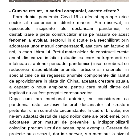
- Cum se resimt, in cadrul companiei, aceste efecte?
- Fara dubiu, pandemia Covid-19 a afectat aproape orice
sector al economiei in diferite masuri. Am observat, in
episoadele incipiente ale declansarii pandemiei, o
destabilizare a pietei constructiilor, insa pe masura ce acest
fenomen a evoluat, sectorul in discutie s-a reechilibrat prin
adoptarea unor masuri compensatorii, asa cum am facut-o si
noi, in cadrul biroului. Pretul materialelor de constructii creste
anual din cauza inflatiei (situatie cu care antreprenorii se
intalneau si anterior perioadei pandemice) insa, coroborat cu
reducerea disponibilitatii anumitor articole si materiale, in
special cele ce isi regasesc anumite componente din lantul
de aprovizionare in piata din China, aceasta crestere uzuala
a capatat o noua amploare, pentru care multi dintre cei
implicati nu au fost pregatiti corespunzator.
Dupa cum am mentionat anterior, nu consideram ca
pandemia este exclusiv factorul declansator al cresterii
preturilor, ci un cumul de circumstante. In cadrul biroului, noi
ne-am adaptat destul de rapid noilor date ale problemei, prin
adoptarea unor masuri de prevenire a indisponibilizarii
colegilor, precum lucrul de acasa, spre exemplu. Cererea de
proiecte nu a scazut, dar intr-adevar, s-a mentinut la nivelul