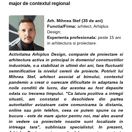
major de contextul regional
Arh. Mihnea Stef (35 de ani)
Functia/Firma:
arhitect, Arhiplus
Design;
Experienta profesionala:
peste 15 ani
in arhitectura si proiectare.
Activitatea Arhiplus Design, companie de proiectare si
arhitectura activa in principal in domeniul constructiilor
industriale, s-a stabilizat in ultimii doi ani, fara fluctuatii
semnificative la nivelul cererii de proiecte. Potrivit lui
Mihnea Stef, arhitect asociat al biroului, contextul
pandemic a creat o oarecare dificultate in adaptarea la
noile conditii de lucru, dar acestea au fost depasite
odata cu trecerea timpului. "Ca latura pozitiva a intregii
situatii, am constatat o deschidere din partea
autoritatilor avizatoare catre comunicarea la distanta,
online sau prin telefon, ceea ce putem spune ca ne
bucura - este de mare ajutor pentru noi, mai ales avand
in vedere ca proiectele noastre sunt localizate in
intreaga tara", subliniaza specialistul. In prezent,