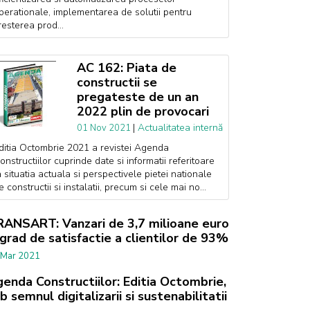
perationale, implementarea de solutii pentru
resterea prod...
AC 162: Piata de
constructii se
pregateste de un an
2022 plin de provocari
|
Actualitatea internă
01 Nov 2021
ditia Octombrie 2021 a revistei Agenda
onstructiilor cuprinde date si informatii referitoare
a situatia actuala si perspectivele pietei nationale
e constructii si instalatii, precum si cele mai no...
ANSART: Vanzari de 3,7 milioane euro
 grad de satisfactie a clientilor de 93%
 Mar 2021
enda Constructiilor: Editia Octombrie,
b semnul digitalizarii si sustenabilitatii