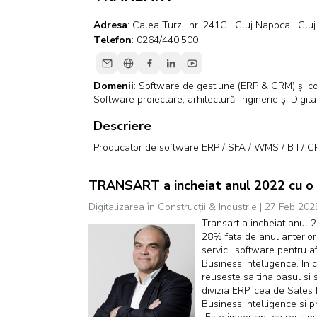
Adresa
: Calea Turzii nr. 241C , Cluj Napoca , Clu
Telefon
: 0264/440.500
Domenii
:
Software de gestiune (ERP & CRM) și co
Software proiectare, arhitectură, inginerie și Digi
Descriere
Producator de software ERP / SFA / WMS / B I / C
TRANSART a incheiat anul 2022 cu o m
Digitalizarea în Construcții & Industrie | 27 Feb 202
Transart a incheiat anul 2
28% fata de anul anterior.
servicii software pentru 
Business Intelligence. In c
reuseste sa tina pasul si s
divizia ERP, cea de Sales
Business Intelligence si p