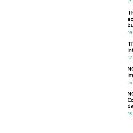
21
TR
ac
bu
09
TR
in
07
NO
im
05
NO
Co
d
03