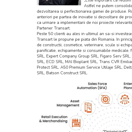
„Este important ca reusim 
Astfel ne putem consolida 
dezvoltarea si perfectionarea gamei de produse. Rod
anteriori pe partea de inovatie si dezvoltare de prod
ca urmare a implementarii de noi proiecte relevante
Partener Transart.
Peste 50 clienti au ales in ultimul an sa-si investe
Transart le propune pe piata din Romania. In princip
de constructii, cosmetice, veterinare, scule si echip
panificatie, echipamente si consumabile medicale, f
SRL, Expert Company Group SRL, Figaro Serv SRL, 
SRL, ECD SRL, MAI Bioplant SRL, Trans CVR Emilia
Protect SRL, A50 Premium Service Utilaje SRL, Del
SRL, Batson Construct SRL.