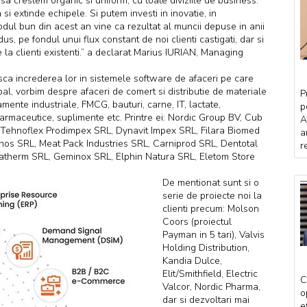
sa crestem organic si uniform, cu toate diviziile de business.
si extinde echipele. Si putem investi in inovatie, in
ul bun din acest an vine ca rezultat al muncii depuse in anii
us, pe fondul unui flux constant de noi clienti castigati, dar si
 la clienti existenti.” a declarat Marius IURIAN, Managing
asca increderea lor in sistemele software de afaceri pe care
al, vorbim despre afaceri de comert si distributie de materiale
P
amente industriale, FMCG, bauturi, carne, IT, lactate,
p
armaceutice, suplimente etc. Printre ei: Nordic Group BV, Cub
A
Tehnoflex Prodimpex SRL, Dynavit Impex SRL, Filara Biomed
a
nos SRL, Meat Pack Industries SRL, Carniprod SRL, Dentotal
re
tatherm SRL, Geminox SRL, Elphin Natura SRL, Eletom Store
De mentionat sunt si o
serie de proiecte noi la
clienti precum: Molson
Coors (proiectul
Payman in 5 tari), Valvis
Holding Distribution,
Kandia Dulce,
Elit/Smithfield, Electric
C
Valcor, Nordic Pharma,
o
dar si dezvoltari mai
e