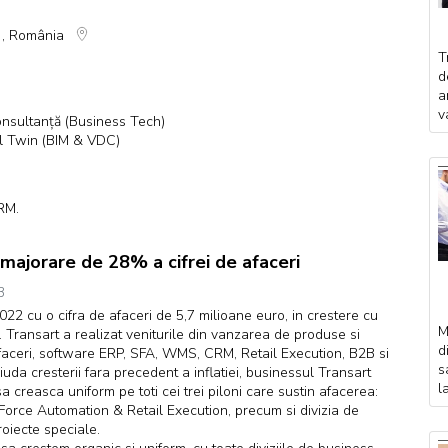
j , România
T
d
a
v
nsultanță (Business Tech)
tal Twin (BIM & VDC)
RM.
ajorare de 28% a cifrei de afaceri
3
022 cu o cifra de afaceri de 5,7 milioane euro, in crestere cu
M
 Transart a realizat veniturile din vanzarea de produse si
d
afaceri, software ERP, SFA, WMS, CRM, Retail Execution, B2B si
s
iuda cresterii fara precedent a inflatiei, businessul Transart
l
a creasca uniform pe toti cei trei piloni care sustin afacerea:
 Force Automation & Retail Execution, precum si divizia de
roiecte speciale.