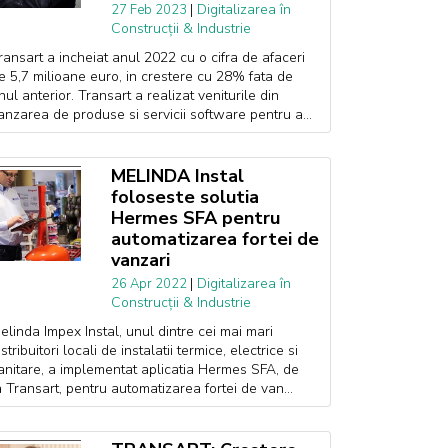
|
Digitalizarea în
27 Feb 2023
Construcții & Industrie
ransart a incheiat anul 2022 cu o cifra de afaceri
e 5,7 milioane euro, in crestere cu 28% fata de
nul anterior. Transart a realizat veniturile din
anzarea de produse si servicii software pentru a...
MELINDA Instal
foloseste solutia
Hermes SFA pentru
automatizarea fortei de
vanzari
|
Digitalizarea în
26 Apr 2022
Construcții & Industrie
elinda Impex Instal, unul dintre cei mai mari
istribuitori locali de instalatii termice, electrice si
anitare, a implementat aplicatia Hermes SFA, de
a Transart, pentru automatizarea fortei de van...