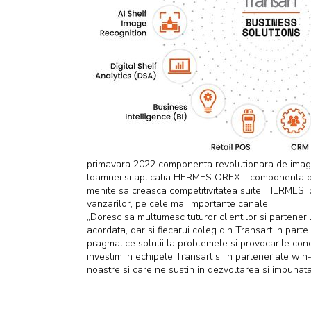
primavara 2022 componenta revolutionara de image r
toamnei si aplicatia HERMES OREX - componenta de
menite sa creasca competitivitatea suitei HERMES, pr
vanzarilor, pe cele mai importante canale.
„Doresc sa multumesc tuturor clientilor si parteneri
acordata, dar si fiecarui coleg din Transart in part
pragmatice solutii la problemele si provocarile conc
investim in echipele Transart si in parteneriate wi
noastre si care ne sustin in dezvoltarea si imbunat