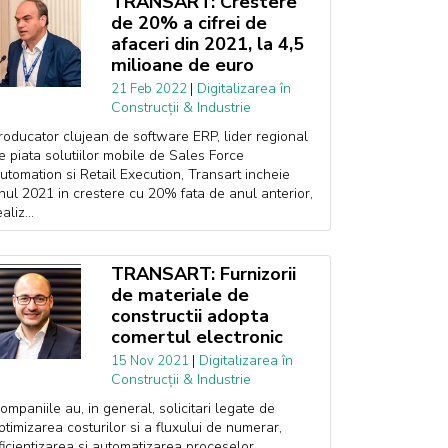
TRANSART: Crestere
de 20% a cifrei de
afaceri din 2021, la 4,5
milioane de euro
|
Digitalizarea în
21 Feb 2022
Construcții & Industrie
roducator clujean de software ERP, lider regional
e piata solutiilor mobile de Sales Force
utomation si Retail Execution, Transart incheie
nul 2021 in crestere cu 20% fata de anul anterior,
aliz...
TRANSART: Furnizorii
de materiale de
constructii adopta
comertul electronic
|
Digitalizarea în
15 Nov 2021
Construcții & Industrie
ompaniile au, in general, solicitari legate de
ptimizarea costurilor si a fluxului de numerar,
ficientizarea si automatizarea proceselor