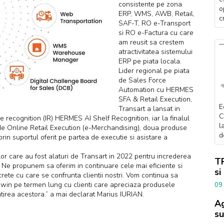
consistente pe zona
o
ERP, WMS, AWB, Retail,
c
SAF-T, RO e-Transport
si RO e-Factura cu care
am reusit sa crestem
atractivitatea sistemului
ERP pe piata locala.
Lider regional pe piata
de Sales Force
Automation cu HERMES
SFA & Retail Execution,
E
Transart a lansat in
C
ecognition (IR) HERMES AI Shelf Recognition, iar la finalul
l
 Online Retail Execution (e-Merchandising), doua produse
d
in suportul oferit pe partea de executie si asistare a
lor care au fost alaturi de Transart in 2022 pentru increderea
TR
e. Ne propunem sa oferim in continuare cele mai eficiente si
si
rete cu care se confrunta clientii nostri. Vom continua sa
n-win pe termen lung cu clienti care apreciaza produsele
09
atirea acestora.” a mai declarat Marius IURIAN.
Ag
su