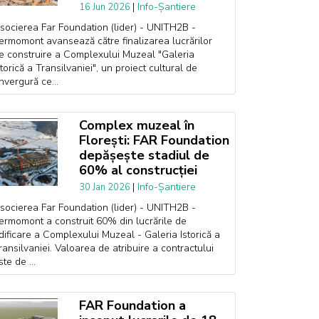
|
Info-Șantiere
16 Jun 2026
socierea Far Foundation (lider) - UNITH2B -
ermomont avansează către finalizarea lucrărilor
e construire a Complexului Muzeal "Galeria
storică a Transilvaniei", un proiect cultural de
nvergură ce...
Complex muzeal în
Florești: FAR Foundation
depășește stadiul de
60% al construcției
|
Info-Șantiere
30 Jan 2026
socierea Far Foundation (lider) - UNITH2B -
ermomont a construit 60% din lucrările de
dificare a Complexului Muzeal - Galeria Istorică a
ransilvaniei. Valoarea de atribuire a contractului
ste de ...
FAR Foundation a