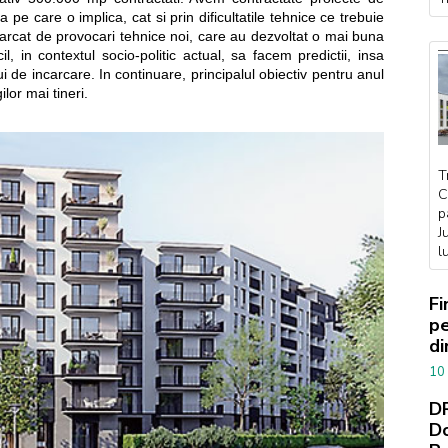
e care o implica, cat si prin dificultatile tehnice ce trebuie
marcat de provocari tehnice noi, care au dezvoltat o mai buna
cil, in contextul socio-politic actual, sa facem predictii, insa
i de incarcare. In continuare, principalul obiectiv pentru anul
lor mai tineri.
T
C
p
J
l
Fi
pe
di
10
DR
Do