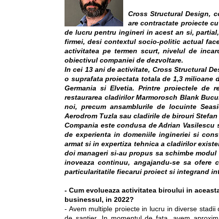
Cross Structural Design, c
are contractate proiecte cu
de lucru pentru ingineri in acest an si, partial
firmei, desi contextul socio-politic actual face
activitatea pe termen scurt, nivelul de incar
obiectivul companiei de dezvoltare.
In cei 13 ani de activitate, Cross Structural De
o suprafata proiectata totala de 1,3 milioane d
Germania si Elvetia. Printre proiectele de r
restaurarea cladirilor Marmorosch Blank Bucure
noi, precum ansamblurile de locuinte Seas
Aerodrom Tuzla sau cladirile de birouri Stefan
Compania este condusa de Adrian Vasilescu si
de experienta in domeniile ingineriei si const
armat si in expertiza tehnica a cladirilor exist
doi manageri si-au propus sa schimbe modul i
inoveaza continuu, angajandu-se sa ofere ce
particularitatile fiecarui proiect si integrand 
- Cum evolueaza activitatea biroului in aceasta
businessul, in 2022?
- Avem multiple proiecte in lucru in diverse stad
de santier. In momentul de fata, avem aproxima