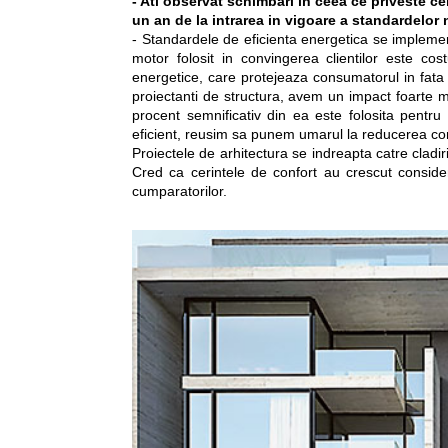
- Ati observat schimbari in ceea ce priveste cer
un an de la intrarea in vigoare a standardelor
- Standardele de eficienta energetica se implemen
motor folosit in convingerea clientilor este cos
energetice, care protejeaza consumatorul in fata va
proiectanti de structura, avem un impact foarte 
procent semnificativ din ea este folosita pentru 
eficient, reusim sa punem umarul la reducerea con
Proiectele de arhitectura se indreapta catre cladiri
Cred ca cerintele de confort au crescut considera
cumparatorilor.