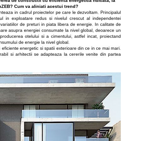
erea de constructii cu eficienta energetica ridicata, la
 nZEB? Cum va aliniati acestui trend?
teaza in cadrul proiectelor pe care le dezvoltam. Principalul
tul in exploatare redus si nivelul crescut al independentei
riatiilor de preturi in piata libera de energie. In calitate de
mare asupra energiei consumate la nivel global, deoarece un
producerea otelului si a cimentului, astfel incat, proiectand
sumului de energie la nivel global.
 eficiente energetic si spatii exterioare din ce in ce mai mari.
bil si arhitectii se adapteaza la cererile venite din partea