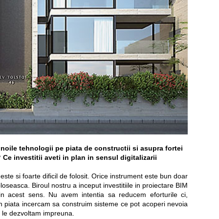
 noile tehnologii pe piata de constructii si asupra fortei
e investitii aveti in plan in sensul digitalizarii
este si foarte dificil de folosit. Orice instrument este bun doar
oloseasca. Biroul nostru a inceput investitiile in proiectare BIM
in acest sens. Nu avem intentia sa reducem eforturile ci,
in piata incercam sa construim sisteme ce pot acoperi nevoia
re le dezvoltam impreuna.