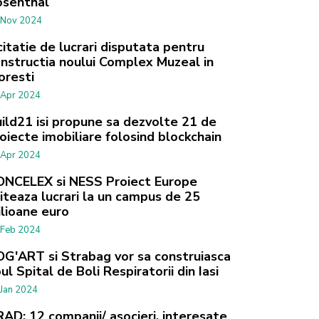
osenthal
 Nov 2024
citatie de lucrari disputata pentru
nstructia noului Complex Muzeal in
oresti
 Apr 2024
ild21 isi propune sa dezvolte 21 de
oiecte imobiliare folosind blockchain
 Apr 2024
ONCELEX si NESS Proiect Europe
citeaza lucrari la un campus de 25
lioane euro
 Feb 2024
G'ART si Strabag vor sa construiasca
ul Spital de Boli Respiratorii din Iasi
 Jan 2024
AD: 12 companii/ asocieri, interesate