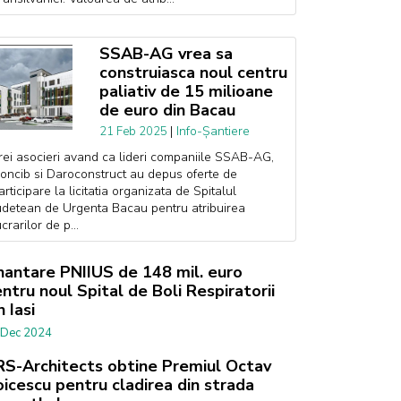
SSAB-AG vrea sa
construiasca noul centru
paliativ de 15 milioane
de euro din Bacau
|
Info-Șantiere
21 Feb 2025
rei asocieri avand ca lideri companiile SSAB-AG,
oncib si Daroconstruct au depus oferte de
articipare la licitatia organizata de Spitalul
udetean de Urgenta Bacau pentru atribuirea
ucrarilor de p...
nantare PNIIUS de 148 mil. euro
ntru noul Spital de Boli Respiratorii
n Iasi
 Dec 2024
S-Architects obtine Premiul Octav
icescu pentru cladirea din strada