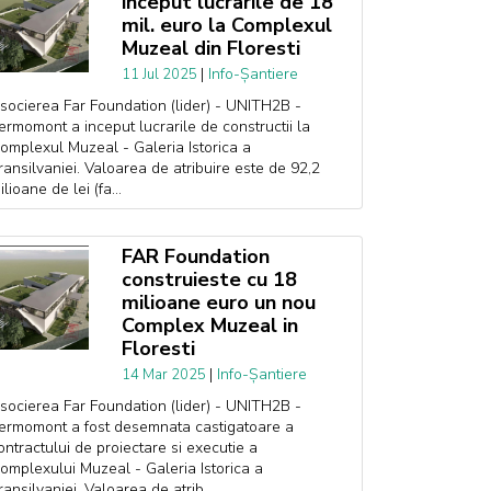
inceput lucrarile de 18
mil. euro la Complexul
Muzeal din Floresti
|
Info-Șantiere
11 Jul 2025
socierea Far Foundation (lider) - UNITH2B -
ermomont a inceput lucrarile de constructii la
omplexul Muzeal - Galeria Istorica a
ransilvaniei. Valoarea de atribuire este de 92,2
ilioane de lei (fa...
FAR Foundation
construieste cu 18
milioane euro un nou
Complex Muzeal in
Floresti
|
Info-Șantiere
14 Mar 2025
socierea Far Foundation (lider) - UNITH2B -
ermomont a fost desemnata castigatoare a
ontractului de proiectare si executie a
omplexului Muzeal - Galeria Istorica a
ransilvaniei. Valoarea de atrib...