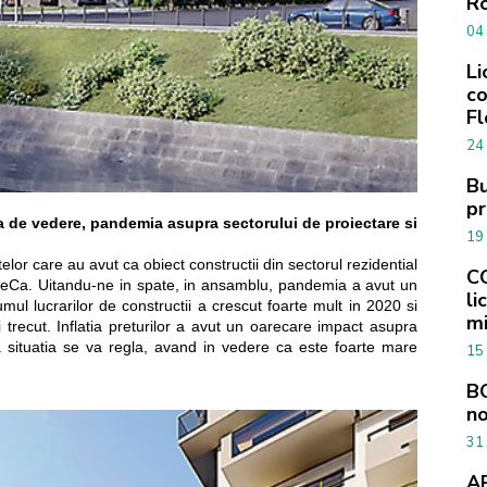
R
04
Li
co
Fl
24
Bu
pr
 de vedere, pandemia asupra sectorului de proiectare si
19
lor care au avut ca obiect constructii din sectorul rezidential
C
HoReCa. Uitandu-ne in spate, in ansamblu, pandemia a avut un
li
umul lucrarilor de constructii a crescut foarte mult in 2020 si
mi
 trecut. Inflatia preturilor a avut un oarecare impact asupra
ca situatia se va regla, avand in vedere ca este foarte mare
15
BO
no
31
AR