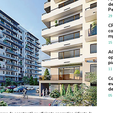
de
Pe
29
CR
co
m
15
AC
op
pi
11
Co
ev
de
05