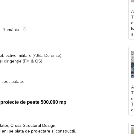
A
T
d
I
 3 , România
a
e obiective militare (A&E, Defense)
și dirigenție (PM & QS)
 specialitate.
A
T
e
 proiecte de peste 500.000 mp
T
e
ator, Cross Structural Design;
 ani pe piata de proiectare si constructii.