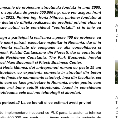
ompanie de proiectare structurala fondata in anul 2009,
 o suprafata de peste 500.000 mp, care vor asigura front
, in 2023. Potrivit ing. Horia Mihnea, partener fondator al
 destul de dificila realizarea de predictii privind chiar si
A
care actual este considerat "confortabil" si in linie cu
T
C
sign a participat la realizarea a peste 400 de proiecte, cu
T
e metri patrati, executate majoritar in Romania, dar si in
m
eferinta realizate de companie se afla consolidarea si
sti, Palatul Cantacuzino din Floresti, dar si constructii
ide Residence Constanta, The Park Bucuresti, hotelul
 cel Mare Bucuresti si Pitesti Business Center.
 Horia Mihnea, doi antreprenori romani cu peste 15 ani
ructiilor, cu experienta concreta in structuri din beton
ente (inclusiv monumente istorice). Inca din facultate, cei
n care se face proiectare in Romania, motiv pentru care
le mai bune solutii structurale, luand in considerare
intotdeauna cele mai noi tehnologii si abordari.
A
T
 perioada? La ce lucrati si ce estimari aveti privind
c
C
ii de implementare incepand cu PUZ pana la asistenta tehnica
T
tiv 500.000 mp contractati. Avem contractate proiecte de