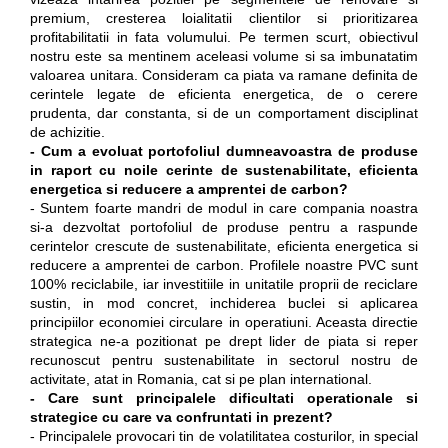
premium, cresterea loialitatii clientilor si prioritizarea
profitabilitatii in fata volumului. Pe termen scurt, obiectivul
nostru este sa mentinem aceleasi volume si sa imbunatatim
valoarea unitara. Consideram ca piata va ramane definita de
cerintele legate de eficienta energetica, de o cerere
prudenta, dar constanta, si de un comportament disciplinat
de achizitie.
- Cum a evoluat portofoliul dumneavoastra de produse
in raport cu noile cerinte de sustenabilitate, eficienta
energetica si reducere a amprentei de carbon?
- Suntem foarte mandri de modul in care compania noastra
si-a dezvoltat portofoliul de produse pentru a raspunde
cerintelor crescute de sustenabilitate, eficienta energetica si
reducere a amprentei de carbon. Profilele noastre PVC sunt
100% reciclabile, iar investitiile in unitatile proprii de reciclare
sustin, in mod concret, inchiderea buclei si aplicarea
principiilor economiei circulare in operatiuni. Aceasta directie
strategica ne-a pozitionat pe drept lider de piata si reper
recunoscut pentru sustenabilitate in sectorul nostru de
activitate, atat in Romania, cat si pe plan international.
- Care sunt principalele dificultati operationale si
strategice cu care va confruntati in prezent?
- Principalele provocari tin de volatilitatea costurilor, in special