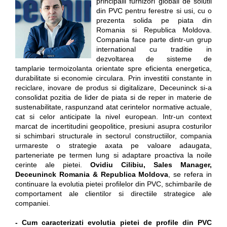
principalii furnizori globali de solutii
din PVC pentru ferestre si usi, cu o
prezenta solida pe piata din
Romania si Republica Moldova.
Compania face parte dintr-un grup
international cu traditie in
dezvoltarea de sisteme de
tamplarie termoizolanta orientate spre eficienta energetica,
durabilitate si economie circulara. Prin investitii constante in
reciclare, inovare de produs si digitalizare, Deceuninck si-a
consolidat pozitia de lider de piata si de reper in materie de
sustenabilitate, raspunzand atat cerintelor normative actuale,
cat si celor anticipate la nivel european. Intr-un context
marcat de incertitudini geopolitice, presiuni asupra costurilor
si schimbari structurale in sectorul constructiilor, compania
urmareste o strategie axata pe valoare adaugata,
parteneriate pe termen lung si adaptare proactiva la noile
cerinte ale pietei.
Ovidiu Cilibiu, Sales Manager,
Deceuninck Romania & Republica Moldova
, se refera in
continuare la evolutia pietei profilelor din PVC, schimbarile de
comportament ale clientilor si directiile strategice ale
companiei.
- Cum caracterizati evolutia pietei de profile din PVC