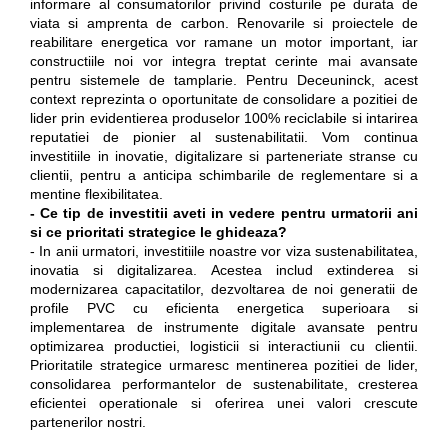
informare al consumatorilor privind costurile pe durata de
viata si amprenta de carbon. Renovarile si proiectele de
reabilitare energetica vor ramane un motor important, iar
constructiile noi vor integra treptat cerinte mai avansate
pentru sistemele de tamplarie. Pentru Deceuninck, acest
context reprezinta o oportunitate de consolidare a pozitiei de
lider prin evidentierea produselor 100% reciclabile si intarirea
reputatiei de pionier al sustenabilitatii. Vom continua
investitiile in inovatie, digitalizare si parteneriate stranse cu
clientii, pentru a anticipa schimbarile de reglementare si a
mentine flexibilitatea.
- Ce tip de investitii aveti in vedere pentru urmatorii ani
si ce prioritati strategice le ghideaza?
- In anii urmatori, investitiile noastre vor viza sustenabilitatea,
inovatia si digitalizarea. Acestea includ extinderea si
modernizarea capacitatilor, dezvoltarea de noi generatii de
profile PVC cu eficienta energetica superioara si
implementarea de instrumente digitale avansate pentru
optimizarea productiei, logisticii si interactiunii cu clientii.
Prioritatile strategice urmaresc mentinerea pozitiei de lider,
consolidarea performantelor de sustenabilitate, cresterea
eficientei operationale si oferirea unei valori crescute
partenerilor nostri.