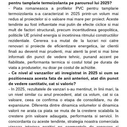
pentru tamplarie termoizolanta pe parcursul lui 2025?
- Piata romaneasca a profilelor PVC pentru tamplarie
termoizolanta s-a caracterizat in 2025 printr-un volum mai
redus al proiectelor si o valoare mai mare per proiect. Aceste
tendinte au fost influentate mai putin de efecte ciclice si mai
mult de factori structurali, precum incertitudinea geopolitica,
politicile UE privind energia si incetinirea ritmului constructiilor
rezidentiale. Cererea s-a mutat de la lucrari noi catre
renovari si proiecte de eficientizare energetica, iar clientii
finali au devenit mai prudenti, mai atenti la pret si mai bine
informati din punct de vedere tehnic, punand accent pe
fiabilitate, performanta termica si costul total pe durata de
viata a produselor, nu doar pe costul de achizitie.
- Ce nivel al vanzarilor ati inregistrat in 2025 si cum se
pozitioneaza acesta fata de anii anteriori, atat din punct
de vedere cantitativ, cat si valoric?
- In 2025, rezultatele de vanzari s-au mentinut, in linii mari, la
un nivel similar cu anul precedent, atat ca volum, cat si ca
valoare, ceea ce confirma o etapa de consolidare, nu de
expansiune. Diferenta dintre dinamica volumelor si dinamica
valorii ne arata ca piata se muta de la crestere scalabila la
crestere prin valoare adaugata, performanta si servicii. In
concordanta cu aceste tendinte, strategia noastra comerciala
vizeaza intarirea pozitiei pe segmentele de renovare si