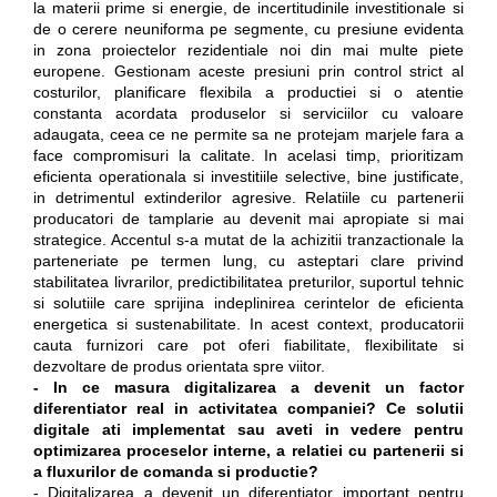
la materii prime si energie, de incertitudinile investitionale si
de o cerere neuniforma pe segmente, cu presiune evidenta
in zona proiectelor rezidentiale noi din mai multe piete
europene. Gestionam aceste presiuni prin control strict al
costurilor, planificare flexibila a productiei si o atentie
constanta acordata produselor si serviciilor cu valoare
adaugata, ceea ce ne permite sa ne protejam marjele fara a
face compromisuri la calitate. In acelasi timp, prioritizam
eficienta operationala si investitiile selective, bine justificate,
in detrimentul extinderilor agresive. Relatiile cu partenerii
producatori de tamplarie au devenit mai apropiate si mai
strategice. Accentul s-a mutat de la achizitii tranzactionale la
parteneriate pe termen lung, cu asteptari clare privind
stabilitatea livrarilor, predictibilitatea preturilor, suportul tehnic
si solutiile care sprijina indeplinirea cerintelor de eficienta
energetica si sustenabilitate. In acest context, producatorii
cauta furnizori care pot oferi fiabilitate, flexibilitate si
dezvoltare de produs orientata spre viitor.
- In ce masura digitalizarea a devenit un factor
diferentiator real in activitatea companiei? Ce solutii
digitale ati implementat sau aveti in vedere pentru
optimizarea proceselor interne, a relatiei cu partenerii si
a fluxurilor de comanda si productie?
- Digitalizarea a devenit un diferentiator important pentru