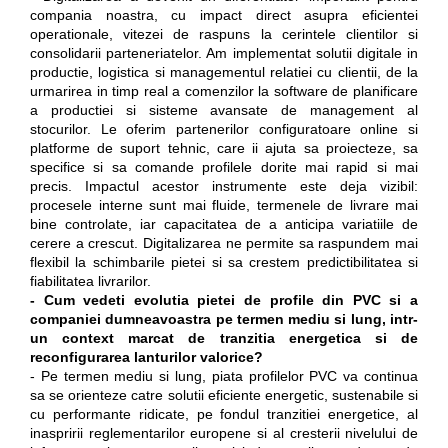
compania noastra, cu impact direct asupra eficientei
operationale, vitezei de raspuns la cerintele clientilor si
consolidarii parteneriatelor. Am implementat solutii digitale in
productie, logistica si managementul relatiei cu clientii, de la
urmarirea in timp real a comenzilor la software de planificare
a productiei si sisteme avansate de management al
stocurilor. Le oferim partenerilor configuratoare online si
platforme de suport tehnic, care ii ajuta sa proiecteze, sa
specifice si sa comande profilele dorite mai rapid si mai
precis. Impactul acestor instrumente este deja vizibil:
procesele interne sunt mai fluide, termenele de livrare mai
bine controlate, iar capacitatea de a anticipa variatiile de
cerere a crescut. Digitalizarea ne permite sa raspundem mai
flexibil la schimbarile pietei si sa crestem predictibilitatea si
fiabilitatea livrarilor.
- Cum vedeti evolutia pietei de profile din PVC si a
companiei dumneavoastra pe termen mediu si lung, intr-
un context marcat de tranzitia energetica si de
reconfigurarea lanturilor valorice?
- Pe termen mediu si lung, piata profilelor PVC va continua
sa se orienteze catre solutii eficiente energetic, sustenabile si
cu performante ridicate, pe fondul tranzitiei energetice, al
inaspririi reglementarilor europene si al cresterii nivelului de