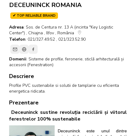
DECEUNINCK ROMANIA
✔ TOP RELIABLE BRAND
Adresa
: Sos. de Centura nr. 13 A (incinta "Key Logistic
Center") , Chiajna , Ilfov , România
Telefon
: 021/327.49.52 , 021/323.52.90
Domenii
:
Sisteme de profile, feronerie, sticlă arhitecturală și
accesorii (Fenestration)
Descriere
Profile PVC sustenabile si solutii de tamplarie cu eficienta
energetica ridicata.
Prezentare
Deceuninck sustine revoluția reciclării și viitorul
ferestrelor 100% sustenabile
Deceuninck este unul dintre