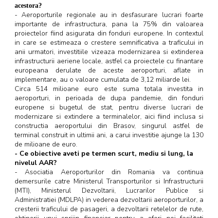
acestora?
- Aeroporturile regionale au in desfasurare lucrari foarte
importante de infrastructura, pana la 75% din valoarea
proiectelor fiind asigurata din fonduri europene. In contextul
in care se estimeaza o crestere semnificativa a traficului in
anii urmatori, investitiile vizeaza modernizarea si extinderea
infrastructurii aeriene locale, astfel ca proiectele cu finantare
europeana derulate de aceste aeroporturi, aflate in
implementare, au o valoare cumulata de 3,12 miliarde lei.
Circa 514 milioane euro este suma totala investita in
aeroporturi, in perioada de dupa pandemie, din fonduri
europene si bugetul de stat, pentru diverse lucrari de
modernizare si extindere a terminalelor, aici fiind inclusa si
constructia aeroportului din Brasov, singurul astfel de
terminal construit in ultimii ani, a carui investitie ajunge la 130
de milioane de euro.
- Ce obiective aveti pe termen scurt, mediu si lung, la
nivelul AAR?
- Asociatia Aeroporturilor din Romania va continua
demersurile catre Ministerul Transporturilor si Infrastructurii
(MTI), Ministerul Dezvoltarii, Lucrarilor Publice si
Administratiei (MDLPA) in vederea dezvoltarii aeroporturilor, a
cresterii traficului de pasageri, a dezvoltarii retelelor de rute,