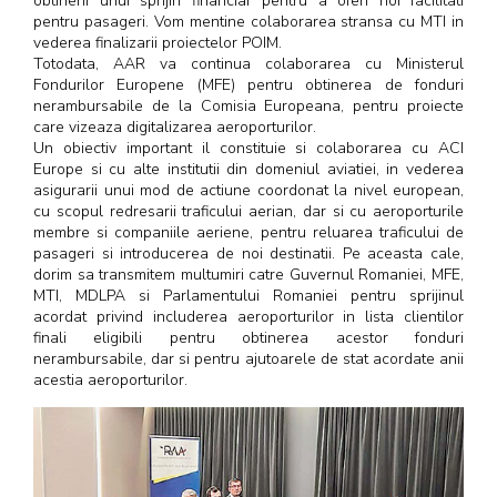
obtinerii unui sprijin financiar pentru a oferi noi facilitati
pentru pasageri. Vom mentine colaborarea stransa cu MTI in
vederea finalizarii proiectelor POIM.
Totodata, AAR va continua colaborarea cu Ministerul
Fondurilor Europene (MFE) pentru obtinerea de fonduri
nerambursabile de la Comisia Europeana, pentru proiecte
care vizeaza digitalizarea aeroporturilor.
Un obiectiv important il constituie si colaborarea cu ACI
Europe si cu alte institutii din domeniul aviatiei, in vederea
asigurarii unui mod de actiune coordonat la nivel european,
cu scopul redresarii traficului aerian, dar si cu aeroporturile
membre si companiile aeriene, pentru reluarea traficului de
pasageri si introducerea de noi destinatii. Pe aceasta cale,
dorim sa transmitem multumiri catre Guvernul Romaniei, MFE,
MTI, MDLPA si Parlamentului Romaniei pentru sprijinul
acordat privind includerea aeroporturilor in lista clientilor
finali eligibili pentru obtinerea acestor fonduri
nerambursabile, dar si pentru ajutoarele de stat acordate anii
acestia aeroporturilor.