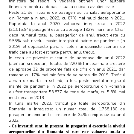
ministere de resort in vederea obtinerii unor ajutoare
financiare pentru a depasi situatia critica a aviatiei civile.
Peste 21 de milioane de pasageri au tranzitat aeroporturile
din Romania in anul 2022, cu 87% mai multi decat in 2021.
Raportata la anul 2020, valoarea inregistrata in 2022
(21.015.948 pasageri) este cu aproape 192% mai mare. Chiar
daca numarul total al pasagerilor de anul trecut este cu
9,55% sub nivelul maxim inregistrat inainte de pandemie (in
2019), el depaseste pana si cele mai optimiste scenarii de
trafic care au fost estimate pentru anul trecut.
In ceea ce priveste miscarile de aeronave din anul 2022
(aterizari si decolari), totalul de 220.681 inseamna o crestere
de aproape 32 de procente fata de cifra din anul 2021, dar
ramane cu 17% mai mic fata de valoarea din 2019. Traficul
aerian de marfa, in schimb, a fost peste nivelul inregistrat
inainte de pandemie: in 2022 pe aeroporturile din Romania
au fost transportate 53.877 de tone de marfa, cu 5,8% mai
mult decat in 2019.
In luna martie 2023, traficul pe toate aeroporturile din
Romania a inregistrat un numar total de 1.758.130 de
pasageri, insemnand o crestere de 34% comparativ cu anul
2022.
- Ce investitii sunt, in prezent, in pregatire si executie la nivelul
aeroporturilor din Romania si care este valoarea totala a