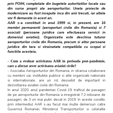
prin POIM, completate din bugetele autoritatilor locale sau
din surse proprii ale aeroporturilor. Unele proiecte de
modernizare au fost incepute inca din anii trecuti, iar altele
vor fi demarate in acest an.
AAR s-a constituit in anul 1999 si, in prezent, are 16
membri permanenti (aeroporturi civile din Romania) si 7
asociati (persoane juridice care efectueaza servicii in
domeniul aviatiei). Organizatia este deschisa tuturor
aeroporturilor civile din Romania, precum si altor persoane
juridice din tara si strainatate compatibile cu scopul si
functiile acesteia.
- Cum a evoluat activitatea AAR in perioada post-pandemie,
care a afectat sever activitatea aviatiei civile?
- Asociatia Aeroporturilor din Romania, in stransa colaborare
cu membrii sai, institutiile publice si alte organizatii nationale
si internationale, are un rol deosebit de important in
dezvoltarea aviatiei civile din Romania.
In anul 2020, anul pandemiei Covid-19, traficul de pasageri
de pe aeroporturile din Romania a inregistrat 7,2 milioane de
pasageri, de 3 ori mai putin decat in 2019. In aceste conditii,
prin intermediul AAR s-au facut mai multe demersuri catre
Guvernul Romaniei, Ministerul Transporturilor si celelalte