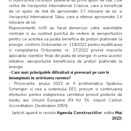
in subordinea consiliilor judetene au primit ajutor de stat. Este
vorba de Aeroportul International Craiova, care a beneficiat
de un ajutor de stat de aproximativ 3,7 milioane de lei, si
Aeroportul International Sibiu, care a obtinut aproximativ 1,4
milioane de lei.
Reprezentantii AAR au facut demersuri catre autoritatile
centrale si au sustinut punctul de vedere al aeroporturilor
pentru ca acestea sa poata beneficia de preturi plafonate la
energie, conform Ordonantei nr. 119/2022 pentru modificarea
si completarea Ordonantei nr. 27/2022 privind masurile
aplicabile clientilor finali din piata de energie. In urma acestor
initiative, aeroporturile beneficiaza de preturi plafonate la
energie.
- Care sunt principalele dificultati si provocari pe care le
intampinati in activitatea curenta?
- Provocarile anului 2023 ar fi problematica Spatiului
Schengen si cea a sistemului EES, precum si continuarea
eforturilor pentru indeplinirea cerintelor privind politicile de
mediu ale Uniunii Europene (Fit for 55, Airport Carbon
Accreditation, Destination 2050).
(articol aparut in revista
Agenda Constructiilor
, editia
Mai
2023
)