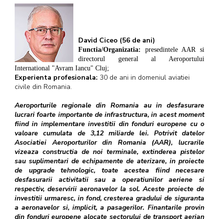
David Ciceo (56 de ani)
Functia/Organizatia:
presedintele AAR si
directorul general al Aeroportului
International "Avram Iancu" Cluj;
Experienta profesionala:
30 de ani in domeniul aviatiei
civile din Romania.
Aeroporturile regionale din Romania au in desfasurare
lucrari foarte importante de infrastructura, in acest moment
fiind in implementare investitii din fonduri europene cu o
valoare cumulata de 3,12 miliarde lei. Potrivit datelor
Asociatiei Aeroporturilor din Romania (AAR), lucrarile
vizeaza constructia de noi terminale, extinderea pistelor
sau suplimentari de echipamente de aterizare, in proiecte
de upgrade tehnologic, toate acestea fiind necesare
desfasurarii activitatii sau a operatiunilor aeriene si
respectiv, deservirii aeronavelor la sol. Aceste proiecte de
investitii urmaresc, in fond, cresterea gradului de siguranta
a aeronavelor si, implicit, a pasagerilor. Finantarile provin
din fonduri europene alocate sectorului de transport aerian