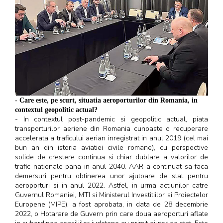
- Care este, pe scurt, situatia aeroporturilor din Romania, in
contextul geopolitic actual?
- In contextul post-pandemic si geopolitic actual, piata
transporturilor aeriene din Romania cunoaste o recuperare
accelerata a traficului aerian inregistrat in anul 2019 (cel mai
bun an din istoria aviatiei civile romane), cu perspective
solide de crestere continua si chiar dublare a valorilor de
trafic nationale pana in anul 2040. AAR a continuat sa faca
demersuri pentru obtinerea unor ajutoare de stat pentru
aeroporturi si in anul 2022. Astfel, in urma actiunilor catre
Guvernul Romaniei, MTI si Ministerul Investitiilor si Proiectelor
Europene (MIPE), a fost aprobata, in data de 28 decembrie
2022, o Hotarare de Guvern prin care doua aeroporturi aflate