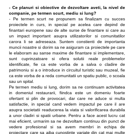
- Ce planuri si obiective de dezvoltare aveti, la nivel de
companie, pe termen scurt, mediu si lung?
- Pe termen scurt ne propunem sa finalizam cu succes
proiectele in curs, in special pe acelea care depind de
finantari europene sau de alte surse de finantare si care au
un impact important asupra utilizatorilor si comunitatilor
carora li se adreseaza. Suntem constienti de importanta
muncii noastre si dorim sa ne asiguram ca proiectele pe care
le elaboram au sanse maxime de finantare si implementare,
sunt cuprinzatoare si ofera solutii reale problemelor
identificate, fie ca este vorba de a salva o cladire de
patrimoniu si a o introduce in circuitul turistic sau muzeal, fie
ca este vorba de a reda comunitatii un spatiu public, o scoala
sau un spital.
Pe termen mediu si lung, dorim sa ne continuam activitatea
in domeniul restaurarii, fiindca este un domeniu foarte
ofertant si plin de provocari, dar care ne aduce si multa
satisfactie, in special cand vedem impactul pe care il are
asupra societatii readucerea la viata si valorificarea durabila
a unor cladiri si spatii urbane. Pentru a face acest lucru cat
mai eficient, urmarim sa ne dezvoltam continuu din punct de
vedere profesional si sa avem membri in echipa de
proiectare care sa aiba cunostinte variate din cat mai multe