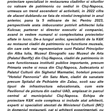
proiectare specializat in restaurarea cladirilor si siturilor
cu valoare de patrimoniu cu sediul in Cluj-Napoca,
urmeaza un trend ascendent al activitatii, in 2022 cifra
de afaceri dublandu-se fata de nivelul inregistrat in anul
anterior, pana la 5 milioane de lei. Pentru 2023,
perspectivele arata imbucurator potrivit arhitectei Iulia
Kulcsar, partener si director executiv al companiei,
avand in vedere numarul si complexitatea proiectelor
aflate in lucru. De-a lungul anilor, specialistii de la K&K
au restaurat cladiri de patrimoniu cu functiune muzeala,
din care cele mai reprezentative sunt Palatul Principilor
din Alba Iulia, Muzeul Etnografic sau Muzeul de Arta
(Palatul Banffy) din Cluj-Napoca, cladiri de patrimoniu in
care functioneaza institutii publice importante, precum
Primaria veche si noua din Cluj-Napoca, Judecatoria si
Palatul Culturii din Sighetul Marmatiei, hoteluri precum
"Hotelul Pannonia" din Satu Mare, cladiri de sanatate
precum Spitalul de Psihiatrie din Zalau, scoli sau alte
tipuri de infrastructura educationala, cum este
Pavilionul de pictura din cadrul UAD, amplasat in parcul
central al municipiului Cluj-Napoca. Echipa de
proiectare K&K este complexa si include atat arhitecti,
experti si specialisti atestati de Ministerul Culturii (MC)
in domeniul restaurarii, cat si arhitecti experimentati, cu