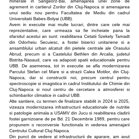
minerale in Sangeorz-Bai, amenajarea unei zone de
agrement in cartierul Zorilor din Cluj-Napoca si amenajarea
unui sediu nou pentru Facultatea de Mediu din cadrul
Universitatii Babes-Bolyai (UBB).
Avem in executie mai multe lucrari, dintre care cele mai
reprezentative, care urmeaza sa fie incheiate pana la
sfarsitul acestui an sunt: reabilitarea Cetatii Szekely Tamadt
din Odorheiu Secuiesc, a fostei biserici unitariene si a
ansamblului urban alcatuit din pietele centrale ale Orasului
Abrud, precum si a Castelului Bethlen din Arcalia, judetul
Bistrita-Nasaud, care va adaposti spatii educationale pentru
UBB. De asemenea, tot in executie se afla modernizarea
Parcului Stefan cel Mare si a strazii Calea Motilor, din Cluj-
Napoca, dar si constructii noi, precum centrul pentru
spectroscopie si imagistica in cadrul Institutului de Chimie din
Cluj-Napoca si noul centru de cercetare a atmosferei si
schimbarilor climatice in cadrul UBB.
Alte santiere, cu termen de finalizare stabilit in 2024 si 2025,
vizeaza modernizarea infrastructurii educationale de nutritie
si patologie animala a USAMV din Jucu si reabilitarea cladirii
fostei garnizoane de pe Bd. 21 Decembrie 1989, pentru care
propunem o reconversie functionala in vederea amenajarii
Centrului Cultural Cluj-Napoca.
Din punct de vedere al infrastructurii de aparare, am avut