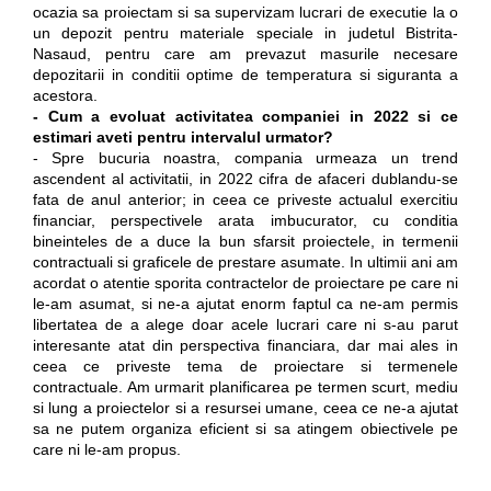
ocazia sa proiectam si sa supervizam lucrari de executie la o
un depozit pentru materiale speciale in judetul Bistrita-
Nasaud, pentru care am prevazut masurile necesare
depozitarii in conditii optime de temperatura si siguranta a
acestora.
- Cum a evoluat activitatea companiei in 2022 si ce
estimari aveti pentru intervalul urmator?
- Spre bucuria noastra, compania urmeaza un trend
ascendent al activitatii, in 2022 cifra de afaceri dublandu-se
fata de anul anterior; in ceea ce priveste actualul exercitiu
financiar, perspectivele arata imbucurator, cu conditia
bineinteles de a duce la bun sfarsit proiectele, in termenii
contractuali si graficele de prestare asumate. In ultimii ani am
acordat o atentie sporita contractelor de proiectare pe care ni
le-am asumat, si ne-a ajutat enorm faptul ca ne-am permis
libertatea de a alege doar acele lucrari care ni s-au parut
interesante atat din perspectiva financiara, dar mai ales in
ceea ce priveste tema de proiectare si termenele
contractuale. Am urmarit planificarea pe termen scurt, mediu
si lung a proiectelor si a resursei umane, ceea ce ne-a ajutat
sa ne putem organiza eficient si sa atingem obiectivele pe
care ni le-am propus.