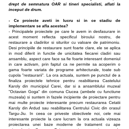
drept de semnatura OAR si tineri specialisti, aflati la
inceput de drum.
- Ce proiecte aveti in lucru si in ce stadiu de
implementare se afla acestea?
- Principalele proiectele pe care le avem in desfasurare in
acest moment reflecta specificul biroului nostru, de
restaurare a cladirilor si siturilor cu valoare de patrimoniu.
Desi principiile de restaurare sunt foarte clare, ele se aplica
in mod diferit in functie de unicitatea fiecarei cladiri sau
ansamblu, aspect care face sa fie foarte interesant domeniul
in care activam, prin faptul ca ne permite sa acoperim o
gama foarte variata de programe arhitecturale, toate sub
cupola "restaurarii". La ora actuala, suntem pe punctul de a
finaliza proiectele tehnice pentru reabilitarea Castelului
Karoly din municipiul Carei, dar si a ansamblului muzeal
"Octavian Goga" din comuna Ciucea (ambele cu functiune
muzeala) si suntem in fazele incipiente de proiectare pentru
mai multe proiecte interesante precum restaurarea Cetatii
Karoly din Ardud sau reabilitarea Centrului Civic din orasul
Targu-Jiu. In ceea ce priveste obiectivele noi, cele mai
interesante proiecte la care lucram la ora actuala vizeaza
proiectarea unei baze moderne de tratament cu ape