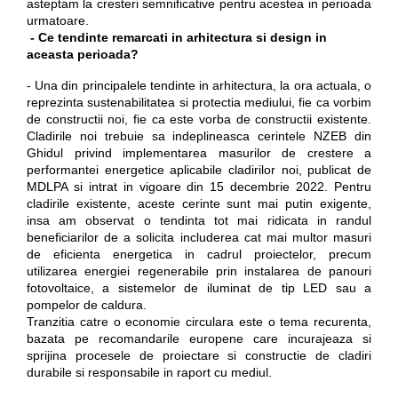
asteptam la cresteri semnificative pentru acestea in perioada
urmatoare.
- Ce tendinte remarcati in arhitectura si design in
aceasta perioada?
- Una din principalele tendinte in arhitectura, la ora actuala, o
reprezinta sustenabilitatea si protectia mediului, fie ca vorbim
de constructii noi, fie ca este vorba de constructii existente.
Cladirile noi trebuie sa indeplineasca cerintele NZEB din
Ghidul privind implementarea masurilor de crestere a
performantei energetice aplicabile cladirilor noi, publicat de
MDLPA si intrat in vigoare din 15 decembrie 2022. Pentru
cladirile existente, aceste cerinte sunt mai putin exigente,
insa am observat o tendinta tot mai ridicata in randul
beneficiarilor de a solicita includerea cat mai multor masuri
de eficienta energetica in cadrul proiectelor, precum
utilizarea energiei regenerabile prin instalarea de panouri
fotovoltaice, a sistemelor de iluminat de tip LED sau a
pompelor de caldura.
Tranzitia catre o economie circulara este o tema recurenta,
bazata pe recomandarile europene care incurajeaza si
sprijina procesele de proiectare si constructie de cladiri
durabile si responsabile in raport cu mediul.