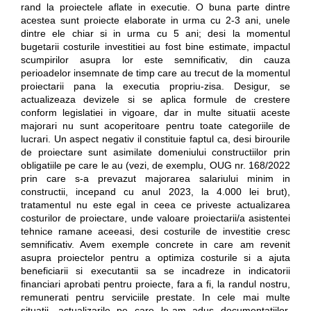
rand la proiectele aflate in executie. O buna parte dintre
acestea sunt proiecte elaborate in urma cu 2-3 ani, unele
dintre ele chiar si in urma cu 5 ani; desi la momentul
bugetarii costurile investitiei au fost bine estimate, impactul
scumpirilor asupra lor este semnificativ, din cauza
perioadelor insemnate de timp care au trecut de la momentul
proiectarii pana la executia propriu-zisa. Desigur, se
actualizeaza devizele si se aplica formule de crestere
conform legislatiei in vigoare, dar in multe situatii aceste
majorari nu sunt acoperitoare pentru toate categoriile de
lucrari. Un aspect negativ il constituie faptul ca, desi birourile
de proiectare sunt asimilate domeniului constructiilor prin
obligatiile pe care le au (vezi, de exemplu, OUG nr. 168/2022
prin care s-a prevazut majorarea salariului minim in
constructii, incepand cu anul 2023, la 4.000 lei brut),
tratamentul nu este egal in ceea ce priveste actualizarea
costurilor de proiectare, unde valoare proiectarii/a asistentei
tehnice ramane aceeasi, desi costurile de investitie cresc
semnificativ. Avem exemple concrete in care am revenit
asupra proiectelor pentru a optimiza costurile si a ajuta
beneficiarii si executantii sa se incadreze in indicatorii
financiari aprobati pentru proiecte, fara a fi, la randul nostru,
remunerati pentru serviciile prestate. In cele mai multe
situatii, actualizarile pe care le-am adus documentatiilor,