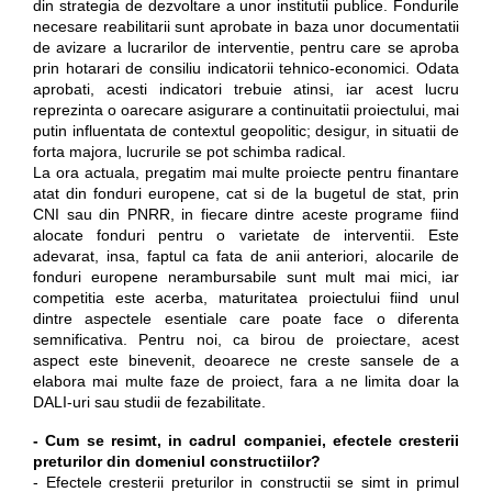
din strategia de dezvoltare a unor institutii publice. Fondurile
necesare reabilitarii sunt aprobate in baza unor documentatii
de avizare a lucrarilor de interventie, pentru care se aproba
prin hotarari de consiliu indicatorii tehnico-economici. Odata
aprobati, acesti indicatori trebuie atinsi, iar acest lucru
reprezinta o oarecare asigurare a continuitatii proiectului, mai
putin influentata de contextul geopolitic; desigur, in situatii de
forta majora, lucrurile se pot schimba radical.
La ora actuala, pregatim mai multe proiecte pentru finantare
atat din fonduri europene, cat si de la bugetul de stat, prin
CNI sau din PNRR, in fiecare dintre aceste programe fiind
alocate fonduri pentru o varietate de interventii. Este
adevarat, insa, faptul ca fata de anii anteriori, alocarile de
fonduri europene nerambursabile sunt mult mai mici, iar
competitia este acerba, maturitatea proiectului fiind unul
dintre aspectele esentiale care poate face o diferenta
semnificativa. Pentru noi, ca birou de proiectare, acest
aspect este binevenit, deoarece ne creste sansele de a
elabora mai multe faze de proiect, fara a ne limita doar la
DALI-uri sau studii de fezabilitate.
- Cum se resimt, in cadrul companiei, efectele cresterii
preturilor din domeniul constructiilor?
- Efectele cresterii preturilor in constructii se simt in primul