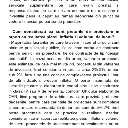
serviciile suplimentare pe care le-am prestat si
responsabilitatea pe care ne-am asumat-o de a sustine o
investitie pana la capat au ramas neonorate din punct de
vedere financiar pe partea de proiectare.
- Cum considerati ca sunt preturile de proiectare in
raport cu realitatea pietei, inflatia si volumul de lucru?
- Majoritatea lucrarilor pe care le avem in cadrul biroului sunt
obtinute prin licitatii publice, fie ca este vorba de contracte
pentru servicii de proiectare, fie de contracte de tip "design
and build". In cazul acestora din urma, valoarea proiectarii
este estimata, de cele mai multe ori, procentual din valoarea
de investitie, fiind constanta in jurul a circa 2%-3%, uneori
sub 2%, fara a se tine cont de complexitatea proiectului sau
de alti indicatori, precum inflatia. O parte insemnata din
lucrarile pe care le elaboram in cadrul biroului se incadreaza
in clasa IV sau V de referinta, conform Ghidului elaborat de
OAR, fiind programe de arhitectura care prezinta probleme
deosebite, pentru care cerintele de proiectare sunt complexe
si pentru care recomandarile de tarifare sunt de 5%-7%, mult
peste procentele care se practica in realitate. Asadar,
consideram ca in raport cu realitatea pietei, inflatia si volumul
de lucru, procentele de proiectare sunt subestimate si nu ne