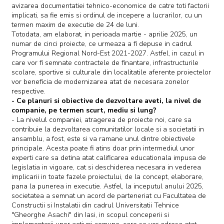
avizarea documentatiei tehnico-economice de catre toti factorii
implicati, sa fie emis si ordinul de incepere a lucrarilor, cu un
termen maxim de executie de 24 de luni.
Totodata, am elaborat, in perioada martie - aprilie 2025, un
numar de cinci proiecte, ce urmeaza a fi depuse in cadrul
Programului Regional Nord-Est 2021-2027. Astfel, in cazul in
care vor fi semnate contractele de finantare, infrastructurile
scolare, sportive si culturale din localitatile aferente proiectelor
vor beneficia de modernizarea atat de necesara zonelor
respective.
- Ce planuri si obiective de dezvoltare aveti, la nivel de
companie, pe termen scurt, mediu si lung?
- La nivelul companiei, atragerea de proiecte noi, care sa
contribuie la dezvoltarea comunitatilor locale si a societatii in
ansamblu, a fost, este si va ramane unul dintre obiectivele
principale. Acesta poate fi atins doar prin intermediul unor
experti care sa detina atat calificarea educationala impusa de
legislatia in vigoare, cat si deschiderea necesara in vederea
implicarii in toate fazele proiectului, de la concept, elaborare,
pana la punerea in executie. Astfel, la inceputul anului 2025,
societatea a semnat un acord de parteneriat cu Facultatea de
Constructii si Instalatii din cadrul Universitatii Tehnice
"Gheorghe Asachi" din Iasi, in scopul conceperii si