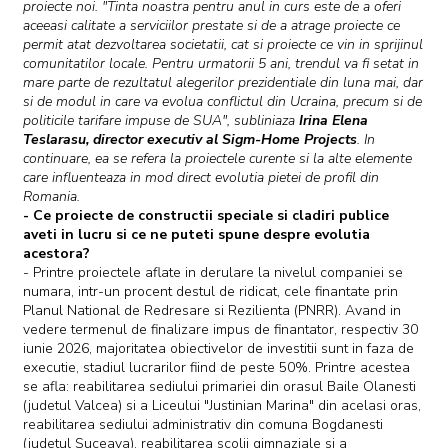
proiecte noi. "Tinta noastra pentru anul in curs este de a oferi
aceeasi calitate a serviciilor prestate si de a atrage proiecte ce
permit atat dezvoltarea societatii, cat si proiecte ce vin in sprijinul
comunitatilor locale. Pentru urmatorii 5 ani, trendul va fi setat in
mare parte de rezultatul alegerilor prezidentiale din luna mai, dar
si de modul in care va evolua conflictul din Ucraina, precum si de
politicile tarifare impuse de SUA", subliniaza
Irina Elena
Teslarasu, director executiv al Sigm-Home Projects
. In
continuare, ea se refera la proiectele curente si la alte elemente
care influenteaza in mod direct evolutia pietei de profil din
Romania.
- Ce proiecte de constructii speciale si cladiri publice
aveti in lucru si ce ne puteti spune despre evolutia
acestora?
- Printre proiectele aflate in derulare la nivelul companiei se
numara, intr-un procent destul de ridicat, cele finantate prin
Planul National de Redresare si Rezilienta (PNRR). Avand in
vedere termenul de finalizare impus de finantator, respectiv 30
iunie 2026, majoritatea obiectivelor de investitii sunt in faza de
executie, stadiul lucrarilor fiind de peste 50%. Printre acestea
se afla: reabilitarea sediului primariei din orasul Baile Olanesti
(judetul Valcea) si a Liceului "Justinian Marina" din acelasi oras,
reabilitarea sediului administrativ din comuna Bogdanesti
(judetul Suceava), reabilitarea scolii gimnaziale si a