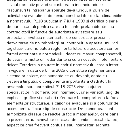
- Noul normativ privind securitatea la incendiu aduce
raspunsuri la intrebarile aparute de-a lungul a 26 ani de
activitate si evolutie in domeniul constructiilor de la ultima editie
a normativului P118 publicat in 7 iulie 1999 si clarifica o serie
de particularitati pentru care au fost interpretari diferite sau
contradictorii in functie de autoritatea avizatoare sau
proiectanti. Evolutia materialelor de constructie, precum si
dezvoltarea de noi tehnologii au contribuit la aparitia unui vid
legislativ, care nu putea reglementa folosirea acestora conform
formei anterioare a normativului decat cu masuri compensatorii,
de cele mai multe ori redundante si cu un cost de implementare
ridicat. Totodata, o noutate in cadrul normativului care a intrat
in vigoare in data de 8 mai 2025 o constituie reglementarea
sistemelor solare, echipamente ce au devenit, odata cu
trecerea timpului, o componenta importanta a cladirilor. In
ansamblul sau, normativul P118-2025 vine in ajutorul
specialistilor in domeniu prin intermediul unei varietati largi de
explicatii grafice si detalieri referitoare la comportarea la foc a
elementelor structurale, a cailor de evacuare si a golurilor de
acces pentru fiecare tip de constructie. De asemenea, sunt
armonizate clasele de reactie la foc a materialelor, care pana
in prezent erau echivalate cu clasa de combustibilitate la foc,
aspect ce crea frecvent confuzie sau interpretari eronate.