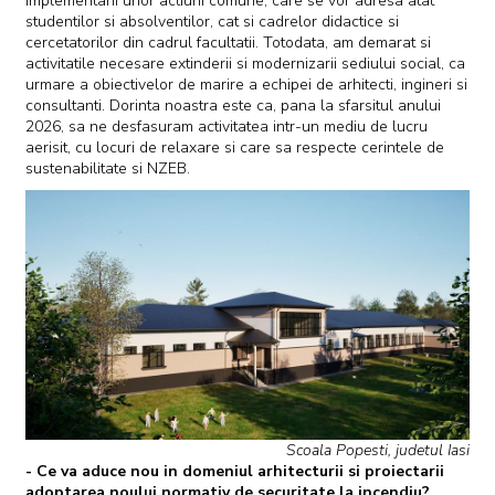
implementarii unor actiuni comune, care se vor adresa atat
studentilor si absolventilor, cat si cadrelor didactice si
cercetatorilor din cadrul facultatii. Totodata, am demarat si
activitatile necesare extinderii si modernizarii sediului social, ca
urmare a obiectivelor de marire a echipei de arhitecti, ingineri si
consultanti. Dorinta noastra este ca, pana la sfarsitul anului
2026, sa ne desfasuram activitatea intr-un mediu de lucru
aerisit, cu locuri de relaxare si care sa respecte cerintele de
sustenabilitate si NZEB.
Scoala Popesti, judetul Iasi
- Ce va aduce nou in domeniul arhitecturii si proiectarii
adoptarea noului normativ de securitate la incendiu?