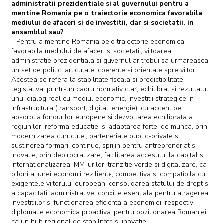
administratii prezidentiale si al guvernului pentru a
mentine Romania pe o traiectorie economica favorabila
mediului de afaceri si de investitii, dar si societatii, in
ansamblul sau?
- Pentru a mentine Romania pe o traiectorie economica
favorabila mediului de afaceri si societatii, viitoarea
administratie prezidentiala si guvernul ar trebui sa urmareasca
un set de politici articulate, coerente si orientate spre viitor.
Acestea se refera la stabilitate fiscala si predictibilitate
legislativa, printr-un cadru normativ clar, echilibrat si rezultatul
unui dialog real cu mediul economic, investitii strategice in
infrastructura (transport, digital, energie), cu accent pe
absorbtia fondurilor europene si dezvoltarea echilibrata a
regiunilor, reforma educatiei si adaptarea fortei de munca, prin
modernizarea curriculei, parteneriate public-private si
sustinerea formarii continue, sprijin pentru antreprenoriat si
inovatie, prin debirocratizare, facilitarea accesului la capital si
internationalizarea IMM-urilor, tranzitie verde si digitalizare, ca
piloni ai unei economii reziliente, competitiva si compatibila cu
exigentele viitorului european, consolidarea statului de drept si
a capacitatii administrative, conditie esentiala pentru atragerea
investitiilor si functionarea eficienta a economiei, respectiv
diplomatie economica proactiva, pentru pozitionarea Romaniei
ca un hub regional de stabilitate si inovatie.