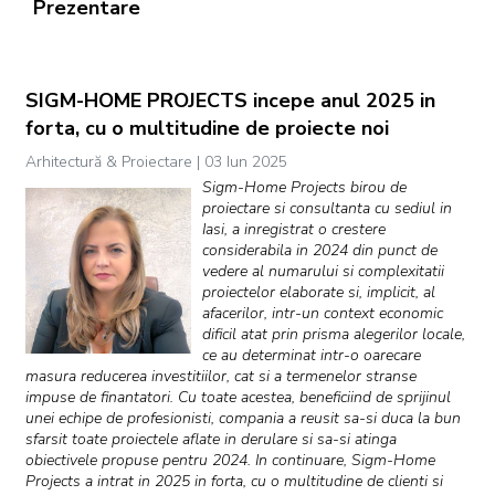
Prezentare
SIGM-HOME PROJECTS incepe anul 2025 in
forta, cu o multitudine de proiecte noi
Arhitectură & Proiectare | 03 Iun 2025
Sigm-Home Projects birou de
proiectare si consultanta cu sediul in
Iasi, a inregistrat o crestere
considerabila in 2024 din punct de
vedere al numarului si complexitatii
proiectelor elaborate si, implicit, al
afacerilor, intr-un context economic
dificil atat prin prisma alegerilor locale,
ce au determinat intr-o oarecare
masura reducerea investitiilor, cat si a termenelor stranse
impuse de finantatori. Cu toate acestea, beneficiind de sprijinul
unei echipe de profesionisti, compania a reusit sa-si duca la bun
sfarsit toate proiectele aflate in derulare si sa-si atinga
obiectivele propuse pentru 2024. In continuare, Sigm-Home
Projects a intrat in 2025 in forta, cu o multitudine de clienti si