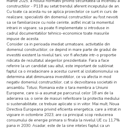
martie 2025, a noului normativ privind securitatea la incendiu a
constructiilor - P118 au setat trendul aferent inceputului de an.
Cu toate ca acesta nu se aplica proiectelor ce sunt in curs de
realizare, specialistii din domeniul constructiilor au fost nevoiti
sa se familiarizeze cu noile cerinte, astfel incat la momentul
intrarii in vigoare, sa poate fi implementate si introduse in
cadrul documentatiilor tehnico-economice toate masurile
impuse de acesta.
Consider ca in perioada imediat urmatoare, activitatile din
domeniul constructiilor, ce depind in mare parte de gradul de
investitii existent la nivelul tarii, vor fi afectate intr-o proportie
ridicata de rezultatul alegerilor prezidentiale. Fara a face
referire la un candidat sau altul, este important de subliniat
faptul ca o inradacinare a acestui curent al izolationismului va
determina atat diminuarea investitiilor, ce va afecta in mod
negativ domeniul constructiilor, cat si dezvoltarea societatii in
ansamblu. Totusi, Romania este o tara membra a Uniunii
Europene, care si-a asumat pe parcursul celor 18 ani de la
aderarea sa, o serie de masuri referitoare la protectia mediului
si sustenabilitate, ce trebuie aplicate si in viitor. Mai mult, Noua
Directiva Europeana privind eficienta energetica, care a intrat in
vigoare in octombrie 2023, are ca principal scop reducerea
consumului de energie primara si finala la nivelul UE cu 11,7%
pana in 2030. Asadar, este de la sine inteles faptul ca un