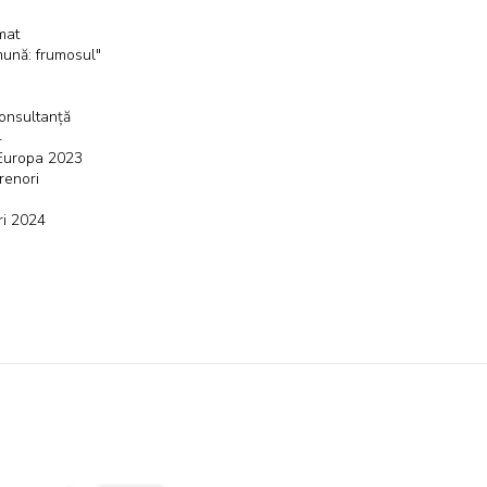
mat
omună: frumosul"
consultanță
4
n Europa 2023
renori
ri 2024