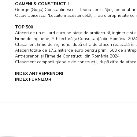
OAMENI & CONSTRUCTII
George (Gogu) Constantinescu - Teoria sonicității și betonul ar
Octav Doicescu: "Locuitorii acestei cetăți ... au o proprietate c
TOP 500
Afaceri de un miliard euro pe piața de arhitectură, inginerie și 
Firme de Inginerie, Arhitectură și Consultanță din România 202
Clasament firme de inginerie, după cifra de afaceri realizată î
Afaceri totale de 17,2 miliarde euro pentru primii 500 de antrep
Antreprenori și Firme de Construcții din România 2024
Clasament companii globale de construcții, după cifra de aface
INDEX ANTREPRENORI
INDEX FURNIZORI