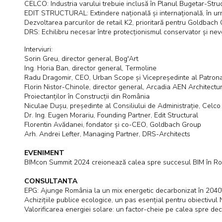
CELCO: Industria varului trebuie inclusă în Planul Bugetar-Str
EDIT STRUCTURAL: Extindere națională și internațională, în urm
Dezvoltarea parcurilor de retail K2, prioritară pentru Goldbach
DRS: Echilibru necesar între protecționismul conservator și ne
Interviuri:
Sorin Greu, director general, Bog'Art
Ing. Horia Ban, director general, Termoline
Radu Dragomir, CEO, Urban Scope și Vicepreședinte al Patronatu
Florin Nistor-Chinole, director general, Arcadia AEN Architectu
Proiectanților în Construcții din România
Niculae Dușu, președinte al Consiliului de Administrație, Celc
Dr. Ing. Eugen Morariu, Founding Partner, Edit Structural
Florentin Avădanei, fondator și co-CEO, Goldbach Group
Arh. Andrei Lefter, Managing Partner, DRS-Architects
EVENIMENT
BIMcon Summit 2024 creionează calea spre succesul BIM în R
CONSULTANTA
EPG: Ajunge România la un mix energetic decarbonizat în 2040
Achizițiile publice ecologice, un pas esențial pentru obiectivul
Valorificarea energiei solare: un factor-cheie pe calea spre de