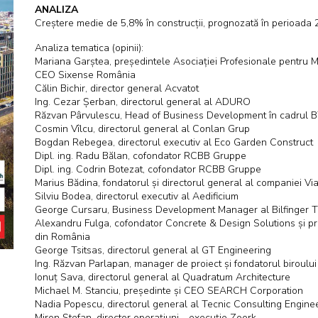
ANALIZA
Creștere medie de 5,8% în construcții, prognozată în perioada
Analiza tematica (opinii):
Mariana Garștea, președintele Asociației Profesionale pentru M
CEO Sixense România
Călin Bichir, director general Acvatot
Ing. Cezar Șerban, directorul general al ADURO
Răzvan Pârvulescu, Head of Business Development în cadrul 
Cosmin Vîlcu, directorul general al Conlan Grup
Bogdan Rebegea, directorul executiv al Eco Garden Construct
Dipl. ing. Radu Bălan, cofondator RCBB Gruppe
Dipl. ing. Codrin Botezat, cofondator RCBB Gruppe
Marius Bădina, fondatorul și directorul general al companiei Vi
Silviu Bodea, directorul executiv al Aedificium
George Cursaru, Business Development Manager al Bilfinger 
Alexandru Fulga, cofondator Concrete & Design Solutions și preș
din România
George Tsitsas, directorul general al GT Engineering
Ing. Răzvan Parlapan, manager de proiect și fondatorul biroulu
Ionuț Sava, directorul general al Quadratum Architecture
Michael M. Stanciu, președinte și CEO SEARCH Corporation
Nadia Popescu, directorul general al Tecnic Consulting Engine
Miron Ștefan, director operațiuni - execuție Zoork