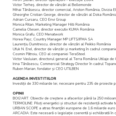
Victor Terheș, director de vânzări al Bellemonde
Mihai Tănăsescu, director comercial, Ariston România, Divizia E
Gheorghe Cristian George, director de vânzări al Doka Români
Adrian Cursaru, CEO Envi Group
Monica Ritan, Marketing Manager Hilti România
Camelia Olesen, director executiv KUMA România
Monica Grafu, CEO Menatwork
Horea Pașc, Country Manager MP LIFTS/IFMA SA
Laurențiu Dumitrescu, director de vânzări al Peikko România
Ufuk N. Erel, director de vânzări și marketing în cadrul compani
Cosmin Pătroiu, CEO al companiei TeraSteel
Victor Vasluian, directorul general al Terra România Utilaje de 
Irina Tănăsescu, Commercial Strategy Director în cadrul Topan
Ruben Marian, fondator și CEO UTILBEN
AGENDA INVESTITIILOR
Investiții de 330 miliarde lei, necesare pentru 235 de proiecte 
OPINII
BOG'ART: Obiectiv de creștere a afacerilor până la 250 milioan
TERMOLINE: Piloți energetici și structuri de rezistență activate 
URBAN SCOPE a atras finanțări europene de 1,6 miliarde euro 
ARCADIA: Este necesară o legislație coerentă și echilibrată în c