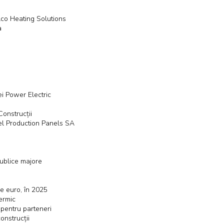
lco Heating Solutions
a
ei Power Electric
Construcții
el Production Panels SA
publice majore
e euro, în 2025
termic
pentru parteneri
onstrucții