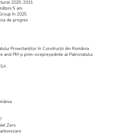
uctural 2025-2031
ătorii 5 ani
 Group în 2025
voia de progres
lui Proiectanților în Construcții din România
re and PM și prim-vicepreședinte al Patronatului
o SA
omânia
?
 Net Zero
carbonizare