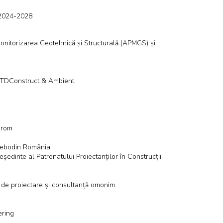
 2024-2028
onitorizarea Geotehnică și Structurală (APMGS) și
BTDConstruct & Ambient
arom
Tebodin România
edinte al Patronatului Proiectanților în Construcții
i de proiectare și consultanță omonim
ering