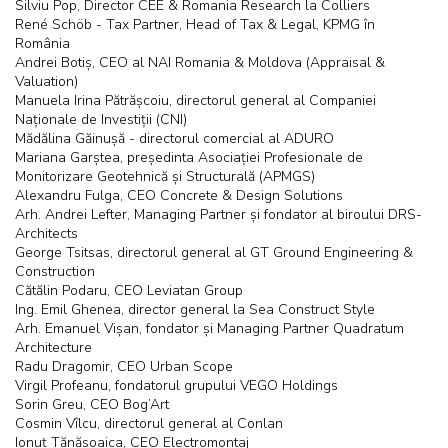
Silviu Pop, Director CEE & Romania Research la Colliers
René Schöb - Tax Partner, Head of Tax & Legal, KPMG în
România
Andrei Botiș, CEO al NAI Romania & Moldova (Appraisal &
Valuation)
Manuela Irina Pătrășcoiu, directorul general al Companiei
Naționale de Investiții (CNI)
Mădălina Găinușă - directorul comercial al ADURO
Mariana Garștea, președinta Asociației Profesionale de
Monitorizare Geotehnică și Structurală (APMGS)
Alexandru Fulga, CEO Concrete & Design Solutions
Arh. Andrei Lefter, Managing Partner și fondator al biroului DRS-
Architects
George Tsitsas, directorul general al GT Ground Engineering &
Construction
Cătălin Podaru, CEO Leviatan Group
Ing. Emil Ghenea, director general la Sea Construct Style
Arh. Emanuel Vișan, fondator și Managing Partner Quadratum
Architecture
Radu Dragomir, CEO Urban Scope
Virgil Profeanu, fondatorul grupului VEGO Holdings
Sorin Greu, CEO Bog’Art
Cosmin Vîlcu, directorul general al Conlan
Ionuț Tănăsoaica, CEO Electromontaj