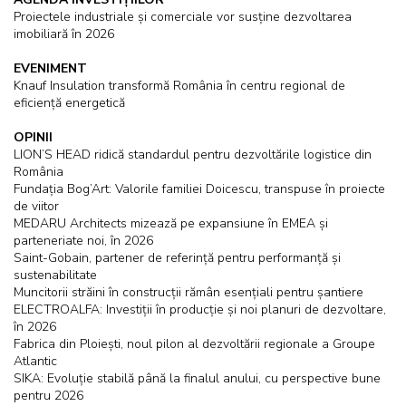
Proiectele industriale și comerciale vor susține dezvoltarea
imobiliară în 2026
EVENIMENT
Knauf Insulation transformă România în centru regional de
eficiență energetică
OPINII
LION’S HEAD ridică standardul pentru dezvoltările logistice din
România
Fundația Bog’Art: Valorile familiei Doicescu, transpuse în proiecte
de viitor
MEDARU Architects mizează pe expansiune în EMEA și
parteneriate noi, în 2026
Saint-Gobain, partener de referință pentru performanță și
sustenabilitate
Muncitorii străini în construcţii rămân esenţiali pentru șantiere
ELECTROALFA: Investiții în producție și noi planuri de dezvoltare,
în 2026
Fabrica din Ploiești, noul pilon al dezvoltării regionale a Groupe
Atlantic
SIKA: Evoluție stabilă până la finalul anului, cu perspective bune
pentru 2026