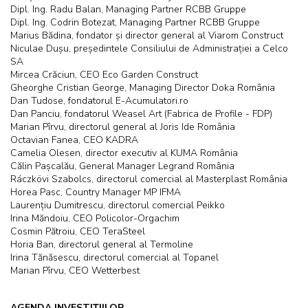
Dipl. Ing. Radu Balan, Managing Partner RCBB Gruppe
Dipl. Ing. Codrin Botezat, Managing Partner RCBB Gruppe
Marius Bădina, fondator și director general al Viarom Construct
Niculae Dușu, președintele Consiliului de Administrației a Celco
SA
Mircea Crăciun, CEO Eco Garden Construct
Gheorghe Cristian George, Managing Director Doka România
Dan Tudose, fondatorul E-Acumulatori.ro
Dan Panciu, fondatorul Weasel Art (Fabrica de Profile - FDP)
Marian Pîrvu, directorul general al Joris Ide România
Octavian Fanea, CEO KADRA
Camelia Olesen, director executiv al KUMA România
Călin Pașcalău, General Manager Legrand România
Ráczkövi Szabolcs, directorul comercial al Masterplast România
Horea Pasc, Country Manager MP IFMA
Laurențiu Dumitrescu, directorul comercial Peikko
Irina Măndoiu, CEO Policolor-Orgachim
Cosmin Pătroiu, CEO TeraSteel
Horia Ban, directorul general al Termoline
Irina Tănăsescu, directorul comercial al Topanel
Marian Pîrvu, CEO Wetterbest
AGENDA INVESTIȚIILOR