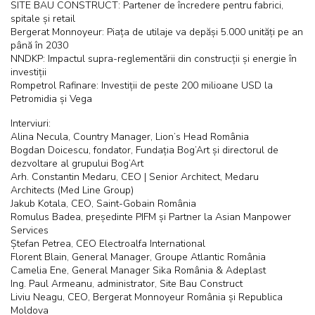
SITE BAU CONSTRUCT: Partener de încredere pentru fabrici,
spitale și retail
Bergerat Monnoyeur: Piața de utilaje va depăși 5.000 unități pe an
până în 2030
NNDKP: Impactul supra-reglementării din construcții și energie în
investiții
Rompetrol Rafinare: Investiții de peste 200 milioane USD la
Petromidia și Vega
Interviuri:
Alina Necula, Country Manager, Lion’s Head România
Bogdan Doicescu, fondator, Fundația Bog’Art și directorul de
dezvoltare al grupului Bog’Art
Arh. Constantin Medaru, CEO | Senior Architect, Medaru
Architects (Med Line Group)
Jakub Kotala, CEO, Saint-Gobain România
Romulus Badea, președinte PIFM și Partner la Asian Manpower
Services
Ștefan Petrea, CEO Electroalfa International
Florent Blain, General Manager, Groupe Atlantic România
Camelia Ene, General Manager Sika România & Adeplast
Ing. Paul Armeanu, administrator, Site Bau Construct
Liviu Neagu, CEO, Bergerat Monnoyeur România și Republica
Moldova