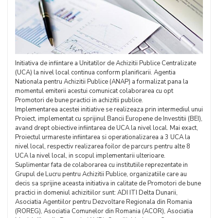
Initiativa de infiintare a Unitatilor de Achizitii Publice Centralizate
(UCA) la nivel local continua conform planificarii. Agentia
Nationala pentru Achizitii Publice (ANAP) a formalizat pana la
momentul emiterii acestui comunicat colaborarea cu opt
Promotori de bune practici in achizitii publice.
Implementarea acestei initiative se realizeaza prin intermediul unui
Proiect, implementat cu sprijinul Bancii Europene de Investitii (BEI),
avand drept obiective infiintarea de UCA la nivel local. Mai exact,
Proiectul urmareste infiintarea si operationalizarea a 3 UCA la
nivel local, respectiv realizarea foilor de parcurs pentru alte 8
UCA la nivel local, in scopul implementarii ulterioare.
Suplimentar fata de colaborarea cu institutiile reprezentate in
Grupul de Lucru pentru Achizitii Publice, organizatiile care au
decis sa sprijine aceasta initiativa in calitate de Promotori de bune
practici in domeniul achizitiilor sunt: ADI ITI Delta Dunarii,
Asociatia Agentiilor pentru Dezvoltare Regionala din Romania
(ROREG), Asociatia Comunelor din Romania (ACOR), Asociatia