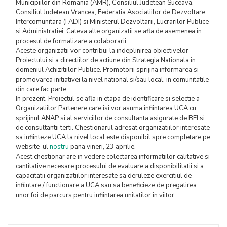
Municipiilor din Romania (AMR), Consiliul Judetean Suceava,
Consiliul Judetean Vrancea, Federatia Asociatiilor de Dezvoltare
Intercomunitara (FADI) si Ministerul Dezvoltarii, Lucrarilor Publice
si Administratiei. Cateva alte organizatii se afla de asemenea in
procesul de formalizare a colaborarii.
Aceste organizatii vor contribui la indeplinirea obiectivelor
Proiectului si a directiilor de actiune din Strategia Nationala in
domeniul Achizitiilor Publice. Promotorii sprijina informarea si
promovarea initiativei la nivel national si/sau local, in comunitatile
din care fac parte.
In prezent, Proiectul se afla in etapa de identificare si selectie a
Organizatiilor Partenere care isi vor asuma infiintarea UCA cu
sprijinul ANAP si al serviciilor de consultanta asigurate de BEI si
de consultantii terti. Chestionarul adresat organizatiilor interesate
sa infiinteze UCA la nivel local este disponibil spre completare pe
website-ul
nostru
pana vineri, 23 aprilie.
Acest chestionar are in vedere colectarea informatiilor calitative si
cantitative necesare procesului de evaluare a disponibilitatii si a
capacitatii organizatiilor interesate sa deruleze exercitiul de
infiintare / functionare a UCA sau sa beneficieze de pregatirea
unor foi de parcurs pentru infiintarea unitatilor in viitor.