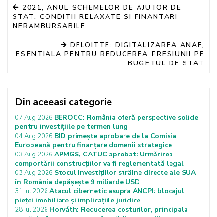
2021, ANUL SCHEMELOR DE AJUTOR DE
STAT: CONDITII RELAXATE SI FINANTARI
NERAMBURSABILE
DELOITTE: DIGITALIZAREA ANAF,
ESENTIALA PENTRU REDUCEREA PRESIUNII PE
BUGETUL DE STAT
Din aceeasi categorie
BEROCC: România oferă perspective solide
07 Aug 2026
pentru investițiile pe termen lung
BID primește aprobare de la Comisia
04 Aug 2026
Europeană pentru finanțare domenii strategice
APMGS, CATUC aprobat: Urmărirea
03 Aug 2026
comportării construcțiilor va fi reglementată legal
Stocul investițiilor străine directe ale SUA
03 Aug 2026
în România depășește 9 miliarde USD
Atacul cibernetic asupra ANCPI: blocajul
31 Iul 2026
pieței imobiliare și implicațiile juridice
Horváth: Reducerea costurilor, principala
28 Iul 2026