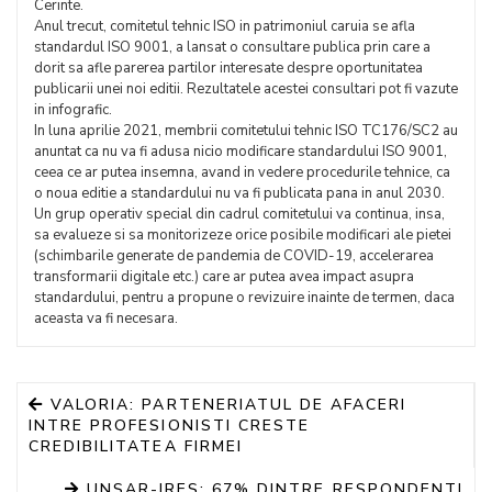
Cerinte.
Anul trecut, comitetul tehnic ISO in patrimoniul caruia se afla
standardul ISO 9001, a lansat o consultare publica prin care a
dorit sa afle parerea partilor interesate despre oportunitatea
publicarii unei noi editii. Rezultatele acestei consultari pot fi vazute
in infografic.
In luna aprilie 2021, membrii comitetului tehnic ISO TC176/SC2 au
anuntat ca nu va fi adusa nicio modificare standardului ISO 9001,
ceea ce ar putea insemna, avand in vedere procedurile tehnice, ca
o noua editie a standardului nu va fi publicata pana in anul 2030.
Un grup operativ special din cadrul comitetului va continua, insa,
sa evalueze si sa monitorizeze orice posibile modificari ale pietei
(schimbarile generate de pandemia de COVID-19, accelerarea
transformarii digitale etc.) care ar putea avea impact asupra
standardului, pentru a propune o revizuire inainte de termen, daca
aceasta va fi necesara.
VALORIA: PARTENERIATUL DE AFACERI
INTRE PROFESIONISTI CRESTE
CREDIBILITATEA FIRMEI
UNSAR-IRES: 67% DINTRE RESPONDENTI