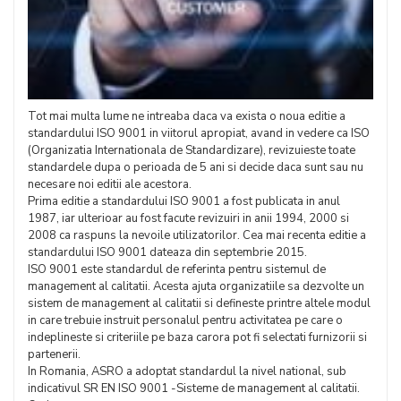
Tot mai multa lume ne intreaba daca va exista o noua editie a
standardului ISO 9001 in viitorul apropiat, avand in vedere ca ISO
(Organizatia Internationala de Standardizare), revizuieste toate
standardele dupa o perioada de 5 ani si decide daca sunt sau nu
necesare noi editii ale acestora.
Prima editie a standardului ISO 9001 a fost publicata in anul
1987, iar ulterioar au fost facute revizuiri in anii 1994, 2000 si
2008 ca raspuns la nevoile utilizatorilor. Cea mai recenta editie a
standardului ISO 9001 dateaza din septembrie 2015.
ISO 9001 este standardul de referinta pentru sistemul de
management al calitatii. Acesta ajuta organizatiile sa dezvolte un
sistem de management al calitatii si defineste printre altele modul
in care trebuie instruit personalul pentru activitatea pe care o
indeplineste si criteriile pe baza carora pot fi selectati furnizorii si
partenerii.
In Romania, ASRO a adoptat standardul la nivel national, sub
indicativul SR EN ISO 9001 -Sisteme de management al calitatii.