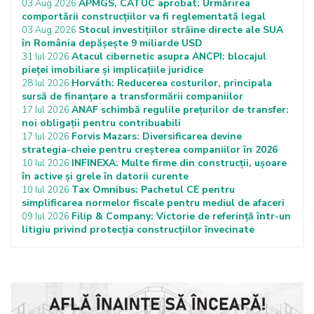
APMGS, CATUC aprobat: Urmărirea
03 Aug 2026
comportării construcțiilor va fi reglementată legal
Stocul investițiilor străine directe ale SUA
03 Aug 2026
în România depășește 9 miliarde USD
Atacul cibernetic asupra ANCPI: blocajul
31 Iul 2026
pieței imobiliare și implicațiile juridice
Horváth: Reducerea costurilor, principala
28 Iul 2026
sursă de finanțare a transformării companiilor
ANAF schimbă regulile prețurilor de transfer:
17 Iul 2026
noi obligații pentru contribuabili
Forvis Mazars: Diversificarea devine
17 Iul 2026
strategia-cheie pentru creșterea companiilor în 2026
INFINEXA: Multe firme din construcții, ușoare
10 Iul 2026
în active și grele în datorii curente
Tax Omnibus: Pachetul CE pentru
10 Iul 2026
simplificarea normelor fiscale pentru mediul de afaceri
Filip & Company: Victorie de referință într-un
09 Iul 2026
litigiu privind protecția construcțiilor învecinate