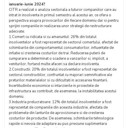
ianuarie-iunie 2024?
CITR a realizat o analiza sectoriala a tuturor companiilor care au
intrat in insolventa in primul semestru al acestui an, ce ofera o
perspectiva asupra provocarilor din fiecare domeniu dar si pentru
sprijini companiile in realizarea unor strategii de restructurare
adecvate.
1.Comert cu ridicata si cu amanuntul: 26% din totalul
insolventelor a fost reprezentat de sectorul comertului, afectat de
schimbarile din comportamentul consumatorilor, influentate de
inflatie si cresterea costurilor de trai. Reducerea puterii de
cumparare a determinat o scadere a vanzarilor si, implicit, a
veniturilor, fortand multe afaceri sa declare insolventa.
2.Constructii: 20% din totalul insolventelor a fost reprezentat de
sectorul constructiilor, confruntat cu majorari semnificative ale
preturilor materialelor si cu dificultati in accesarea finantarii.
Incertitudinile economice si intarzierile in proiectele de
infrastructura au contribuit, de asemenea, la instabilitatea acestui
domeniu.
3.Industria prelucratoare: 12% din totalul insolventelor a fost
reprezentat de companiile din aceasta industrie, afectata de
problemele din lanturile de aprovizionare si de cresterea
costurilor de productie. De asemenea, schimbarile tehnologice
rapide si nevoia de adaptare au pus presiune suplimentara