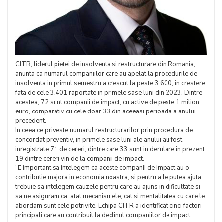
CITR, liderul pietei de insolventa si restructurare din Romania,
anunta ca numarul companiilor care au apelat la procedurile de
insolventa in primul semestru a crescut la peste 3.600, in crestere
fata de cele 3.401 raportate in primele sase luni din 2023. Dintre
acestea, 72 sunt companii de impact, cu active de peste 1 milion
euro, comparativ cu cele doar 33 din aceeasi perioada a anului
precedent.
In ceea ce priveste numarul restructurarilor prin procedura de
concordat preventiv, in primele sase luni ale anului au fost
inregistrate 71 de cereri, dintre care 33 sunt in derulare in prezent.
19 dintre cereri vin de la companii de impact.
"E important sa intelegem ca aceste companii de impact au o
contributie majora in economia noastra, si pentru a le putea ajuta,
trebuie sa intelegem cauzele pentru care au ajuns in dificultate si
sa ne asiguram ca, atat mecanismele, cat si mentalitatea cu care le
abordam sunt cele potrivite. Echipa CITR a identificat cinci factori
principali care au contribuit la declinul companiilor de impact,