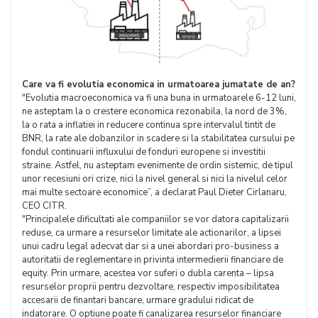
Care va fi evolutia economica in urmatoarea jumatate de an?
"Evolutia macroeconomica va fi una buna in urmatoarele 6-12 luni,
ne asteptam la o crestere economica rezonabila, la nord de 3%,
la o rata a inflatiei in reducere continua spre intervalul tintit de
BNR, la rate ale dobanzilor in scadere si la stabilitatea cursului pe
fondul continuarii influxului de fonduri europene si investitii
straine. Astfel, nu asteptam evenimente de ordin sistemic, de tipul
unor recesiuni ori crize, nici la nivel general si nici la nivelul celor
mai multe sectoare economice”, a declarat Paul Dieter Cirlanaru,
CEO CITR.
"Principalele dificultati ale companiilor se vor datora capitalizarii
reduse, ca urmare a resurselor limitate ale actionarilor, a lipsei
unui cadru legal adecvat dar si a unei abordari pro-business a
autoritatii de reglementare in privinta intermedierii financiare de
equity. Prin urmare, acestea vor suferi o dubla carenta – lipsa
resurselor proprii pentru dezvoltare, respectiv imposibilitatea
accesarii de finantari bancare, urmare gradului ridicat de
indatorare. O optiune poate fi canalizarea resurselor financiare