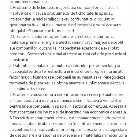
economiei romanesti:
1.Probleme de lichiditate: majoritatea companiilor au intrat in
insolventa din cauza problemelor de lichiditate. In special,
intreprinderile mici si mijlocii s-au confruntat cu dificultati in
gestionarea fluxului de numerar, fiind incapabile sa-si acopere
obligatiile financiare pe termen scurt​​​​.
2.Cresterea costurilor operationale: cresterea costurilor cu
materiile prime si energia a afectat semnificativ marjele de profit
ale companiilor, ducand la incapacitatea acestora de a-si plati
creditorii. Sectoarele cele mai afectate au fost cele de productie si
constructii​​​​.
3.Datoriile acumulate: acumularea datoriilor pe termen lung si
incapacitatea de a le restructura in mod eficient reprezinta un alt
factor major. Numeroase companii nu au reusit sa-si renegocieze
termenele de plata sau sa obtina finantare suplimentara pentru a-
si sustine activitatea​​​​.
4.Scaderea vanzarilor si a cererii: scaderea cererii pe piata interna
si internationala a dus la o diminuare semnificativa a veniturilor
pentru unele companii, in special in sectorul comertului. Aceasta a
fost accentuata de inflatie si de incertitudinea economica generala​​​​.
5.Decizii de management: deciziile de management inadecvate si
lipsa unui plan de afaceri robust au fost, de asemenea, factori care
au contribuit la insolventa unor companii. Lipsa unei strategii clare
de gestionare a crizelor si de prevenire a materializarii riscurilor a