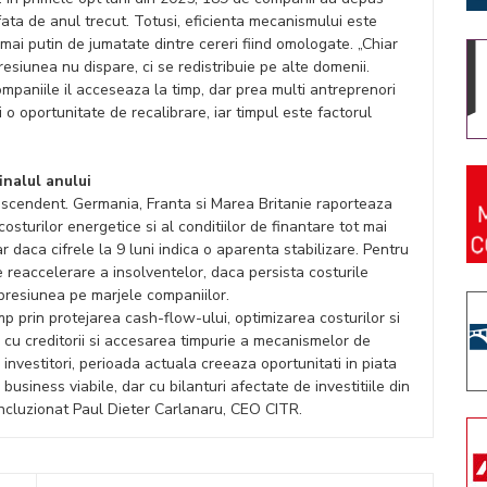
ata de anul trecut. Totusi, eficienta mecanismului este
mai putin de jumatate dintre cereri fiind omologate. „Chiar
resiunea nu dispare, ci se redistribuie pe alte domenii.
mpaniile il acceseaza la timp, dar prea multi antreprenori
o oportunitate de recalibrare, iar timpul este factorul
inalul anului
 ascendent. Germania, Franta si Marea Britanie raporteaza
sturilor energetice si al conditiilor de finantare tot mai
ar daca cifrele la 9 luni indica o aparenta stabilizare. Pentru
e reaccelerare a insolventelor, daca persista costurile
i presiunea pe marjele companiilor.
 prin protejarea cash-flow-ului, optimizarea costurilor si
 cu creditorii si accesarea timpurie a mecanismelor de
 investitori, perioada actuala creeaza oportunitati in piata
usiness viabile, dar cu bilanturi afectate de investitiile din
oncluzionat Paul Dieter Carlanaru, CEO CITR.