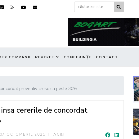
DEX COMPANII
REVISTE
CONFERINȚE
CONTACT
 concordat preventiv cresc cu peste 30%
 insa cererile de concordat
%
07 OCTOMBRIE 2025
AG&F