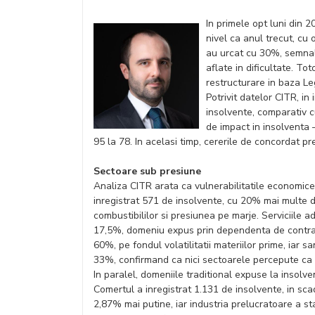
In primele opt luni din 
nivel ca anul trecut, cu
au urcat cu 30%, semna
aflate in dificultate. T
restructurare in baza Le
Potrivit datelor CITR, in
insolvente, comparativ 
de impact in insolventa 
95 la 78. In acelasi timp, cererile de concordat p
Sectoare sub presiune
Analiza CITR arata ca vulnerabilitatile economice
inregistrat 571 de insolvente, cu 20% mai multe d
combustibililor si presiunea pe marje. Serviciile a
17,5%, domeniu expus prin dependenta de contract
60%, pe fondul volatilitatii materiilor prime, iar s
33%, confirmand ca nici sectoarele percepute ca s
In paralel, domeniile traditional expuse la insol
Comertul a inregistrat 1.131 de insolvente, in sca
2,87% mai putine, iar industria prelucratoare a s