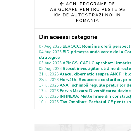
AON: PROGRAME DE
ASIGURARE PENTRU PESTE 95
KM DE AUTOSTRAZI NOI IN
ROMANIA
Din aceeasi categorie
BEROCC: România oferă perspectiv
07 Aug 2026
BID primește undă verde de la Co
04 Aug 2026
strategice
APMGS, CATUC aprobat: Urmărirea 
03 Aug 2026
Stocul investițiilor străine dire
03 Aug 2026
Atacul cibernetic asupra ANCPI: bloca
31 Iul 2026
Horváth: Reducerea costurilor, prin
28 Iul 2026
ANAF schimbă regulile prețurilor de 
17 Iul 2026
Forvis Mazars: Diversificarea devin
17 Iul 2026
INFINEXA: Multe firme din construcți
10 Iul 2026
Tax Omnibus: Pachetul CE pentru si
10 Iul 2026