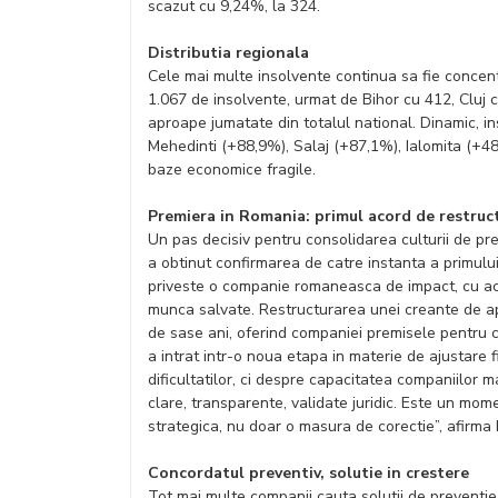
scazut cu 9,24%, la 324.
Distributia regionala
Cele mai multe insolvente continua sa fie concent
1.067 de insolvente, urmat de Bihor cu 412, Cluj 
aproape jumatate din totalul national. Dinamic, in
Mehedinti (+88,9%), Salaj (+87,1%), Ialomita (+48
baze economice fragile.
Premiera in Romania: primul acord de restruc
Un pas decisiv pentru consolidarea culturii de pre
a obtinut confirmarea de catre instanta a primului 
priveste o companie romaneasca de impact, cu act
munca salvate. Restructurarea unei creante de ap
de sase ani, oferind companiei premisele pentru 
a intrat intr-o noua etapa in materie de ajustare 
dificultatilor, ci despre capacitatea companiilor ma
clare, transparente, validate juridic. Este un mom
strategica, nu doar o masura de corectie”, afirma
Concordatul preventiv, solutie in crestere
Tot mai multe companii cauta solutii de preventie