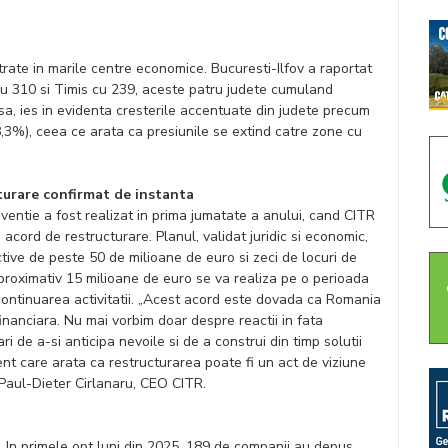
rate in marile centre economice. Bucuresti-Ilfov a raportat
cu 310 si Timis cu 239, aceste patru judete cumuland
sa, ies in evidenta cresterile accentuate din judete precum
,3%), ceea ce arata ca presiunile se extind catre zone cu
turare confirmat de instanta
ventie a fost realizat in prima jumatate a anului, cand CITR
acord de restructurare. Planul, validat juridic si economic,
ive de peste 50 de milioane de euro si zeci de locuri de
roximativ 15 milioane de euro se va realiza pe o perioada
continuarea activitatii. „Acest acord este dovada ca Romania
financiara. Nu mai vorbim doar despre reactii in fata
ri de a-si anticipa nevoile si de a construi din timp solutii
ent care arata ca restructurarea poate fi un act de viziune
 Paul-Dieter Cirlanaru, CEO CITR.
. In primele opt luni din 2025, 189 de companii au depus