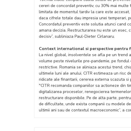
cereri de concordat preventiv, cu 30% mai multe f
limitata de momentul tardiv la care este accesat, 
daca cifrele totale dau impresia unei temperari, p
Concordatul preventiv este solutia atunci cand co
amana decizia. Restructurarea nu este un esec, ci 
decisiv”, subliniaza Paul-Dieter Cirlanaru.
Context international si perspective pentru f
La nivel global, insolventele se afla pe un trend
volume peste nivelurile pre-pandemie, pe fondul co
restrictive. Romania se aliniaza acestui trend, chi
ultimele luni ale anului, CITR estimeaza un risc d
ridicate ale finantarii, cererea externa scazuta s
"CITR recomanda companiilor sa actioneze din timp
digitalizarea proceselor, renegocierea termenelor
restructurare disponibile. Pe de alta parte, pentru
de dificultate, unde exista companii cu modele de b
ultimii ani sau de contextul macroeconomic”, a c