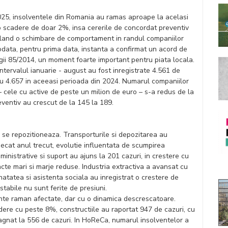
2025, insolventele din Romania au ramas aproape la acelasi
 o scadere de doar 2%, insa cererile de concordat preventiv
land o schimbare de comportament in randul companiilor
otodata, pentru prima data, instanta a confirmat un acord de
gii 85/2014, un moment foarte important pentru piata locala.
 intervalul ianuarie - august au fost inregistrate 4.561 de
cu 4.657 in aceeasi perioada din 2024. Numarul companiilor
– cele cu active de peste un milion de euro – s-a redus de la
reventiv au crescut de la 145 la 189.
 se repozitioneaza. Transporturile si depozitarea au
ecat anul trecut, evolutie influentata de scumpirea
dministrative si suport au ajuns la 201 cazuri, in crestere cu
e mari si marje reduse. Industria extractiva a avansat cu
anatatea si asistenta sociala au inregistrat o crestere de
tabile nu sunt ferite de presiuni.
vente raman afectate, dar cu o dinamica descrescatoare.
dere cu peste 8%, constructiile au raportat 947 de cazuri, cu
tagnat la 556 de cazuri. In HoReCa, numarul insolventelor a