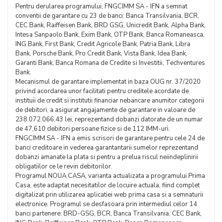
Pentru derularea programului, FNGCIMM SA - IFN a semnat
conventii de garantare cu 23 de banci: Banca Transilvania, BCR,
CEC Bank, Raiffeisen Bank, BRD GSG, Unicredit Bank, Alpha Bank,
Intesa Sanpaolo Bank, Exim Bank, OTP Bank, Banca Romaneasca,
ING Bank, First Bank, Credit Agricole Bank, Patria Bank, Libra
Bank, Porsche Bank, Pro Credit Bank, Vista Bank, Idea Bank,
Garanti Bank, Banca Romana de Credite si Investitii, Techventures
Bank.
Mecanismul de garantare implementat in baza OUG nr. 37/2020
privind acordarea unor facilitati pentru creditele acordate de
instituii de credit si institutii financiar nebancare anumitor categorii
de debitori, a asigurat angajamente de garantare in valoare de
238.072.066,43 lei, reprezentand dobanzi datorate de un numar
de 47,610 debitori persoane fizice si de 112 IMM-uri.
FNGCIMM SA - IFN a emis scrisori de garantare pentru cele 24 de
banci creditoare in vederea garantantarii sumelor reprezentand
dobanzi amanate la plata si pentru a prelua riscul neiindeplinirii
obligatiilor ce le revin debitorilor.
Programul NOUA CASA, varianta actualizata a programului Prima
Casa, este adaptat necesitatilor de locuire actuala, fiind complet
digitalizat prin utilizarea aplicatiei web prima casa si a semnaturii
electronice. Programul se desfasoara prin intermediul celor 14
banci partenere: BRD-GSG, BCR, Banca Transilvania, CEC Bank,