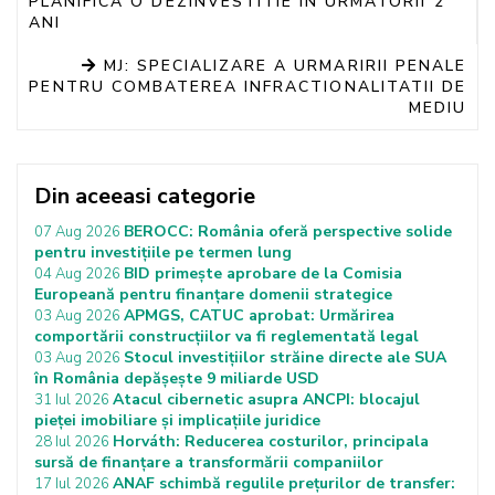
PLANIFICA O DEZINVESTITIE IN URMATORII 2
ANI
MJ: SPECIALIZARE A URMARIRII PENALE
PENTRU COMBATEREA INFRACTIONALITATII DE
MEDIU
Din aceeasi categorie
BEROCC: România oferă perspective solide
07 Aug 2026
pentru investițiile pe termen lung
BID primește aprobare de la Comisia
04 Aug 2026
Europeană pentru finanțare domenii strategice
APMGS, CATUC aprobat: Urmărirea
03 Aug 2026
comportării construcțiilor va fi reglementată legal
Stocul investițiilor străine directe ale SUA
03 Aug 2026
în România depășește 9 miliarde USD
Atacul cibernetic asupra ANCPI: blocajul
31 Iul 2026
pieței imobiliare și implicațiile juridice
Horváth: Reducerea costurilor, principala
28 Iul 2026
sursă de finanțare a transformării companiilor
ANAF schimbă regulile prețurilor de transfer:
17 Iul 2026