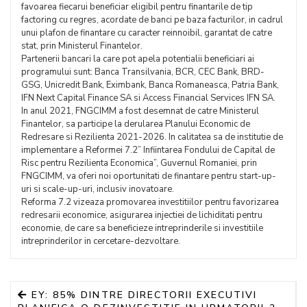
favoarea fiecarui beneficiar eligibil pentru finantarile de tip
factoring cu regres, acordate de banci pe baza facturilor, in cadrul
unui plafon de finantare cu caracter reinnoibil, garantat de catre
stat, prin Ministerul Finantelor.
Partenerii bancari la care pot apela potentialii beneficiari ai
programului sunt: Banca Transilvania, BCR, CEC Bank, BRD-
GSG, Unicredit Bank, Eximbank, Banca Romaneasca, Patria Bank,
IFN Next Capital Finance SA si Access Financial Services IFN SA.
In anul 2021, FNGCIMM a fost desemnat de catre Ministerul
Finantelor, sa participe la derularea Planului Economic de
Redresare si Rezilienta 2021-2026. In calitatea sa de institutie de
implementare a Reformei 7.2” Infiintarea Fondului de Capital de
Risc pentru Rezilienta Economica”, Guvernul Romaniei, prin
FNGCIMM, va oferi noi oportunitati de finantare pentru start-up-
uri si scale-up-uri, inclusiv inovatoare.
Reforma 7.2 vizeaza promovarea investitiilor pentru favorizarea
redresarii economice, asigurarea injectiei de lichiditati pentru
economie, de care sa beneficieze intreprinderile si investitiile
intreprinderilor in cercetare-dezvoltare.
EY: 85% DINTRE DIRECTORII EXECUTIVI