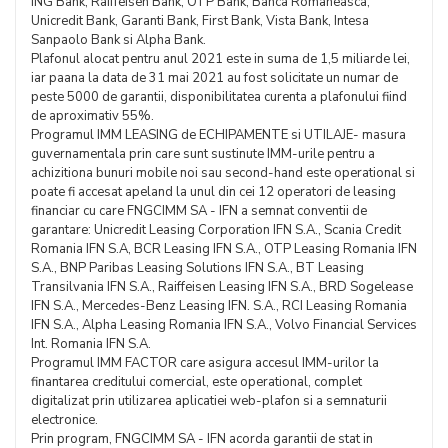
ING Bank, Raiffeisen Bank, OTP Bank, Banca Romaneasca,
Unicredit Bank, Garanti Bank, First Bank, Vista Bank, Intesa
Sanpaolo Bank si Alpha Bank.
Plafonul alocat pentru anul 2021 este in suma de 1,5 miliarde lei,
iar paana la data de 31 mai 2021 au fost solicitate un numar de
peste 5000 de garantii, disponibilitatea curenta a plafonului fiind
de aproximativ 55%.
Programul IMM LEASING de ECHIPAMENTE si UTILAJE- masura
guvernamentala prin care sunt sustinute IMM-urile pentru a
achizitiona bunuri mobile noi sau second-hand este operational si
poate fi accesat apeland la unul din cei 12 operatori de leasing
financiar cu care FNGCIMM SA - IFN a semnat conventii de
garantare: Unicredit Leasing Corporation IFN S.A., Scania Credit
Romania IFN S.A, BCR Leasing IFN S.A., OTP Leasing Romania IFN
S.A., BNP Paribas Leasing Solutions IFN S.A., BT Leasing
Transilvania IFN S.A., Raiffeisen Leasing IFN S.A., BRD Sogelease
IFN S.A., Mercedes-Benz Leasing IFN. S.A., RCI Leasing Romania
IFN S.A., Alpha Leasing Romania IFN S.A., Volvo Financial Services
Int. Romania IFN S.A.
Programul IMM FACTOR care asigura accesul IMM-urilor la
finantarea creditului comercial, este operational, complet
digitalizat prin utilizarea aplicatiei web-plafon si a semnaturii
electronice.
Prin program, FNGCIMM SA - IFN acorda garantii de stat in