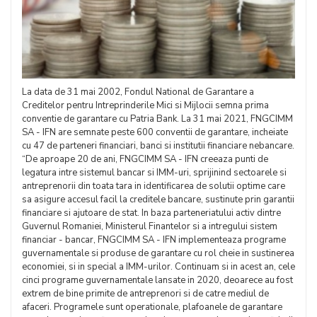
La data de 31 mai 2002, Fondul National de Garantare a
Creditelor pentru Intreprinderile Mici si Mijlocii semna prima
conventie de garantare cu Patria Bank. La 31 mai 2021, FNGCIMM
SA - IFN are semnate peste 600 conventii de garantare, incheiate
cu 47 de parteneri financiari, banci si institutii financiare nebancare.
“De aproape 20 de ani, FNGCIMM SA - IFN creeaza punti de
legatura intre sistemul bancar si IMM-uri, sprijinind sectoarele si
antreprenorii din toata tara in identificarea de solutii optime care
sa asigure accesul facil la creditele bancare, sustinute prin garantii
financiare si ajutoare de stat. In baza parteneriatului activ dintre
Guvernul Romaniei, Ministerul Finantelor si a intregului sistem
financiar - bancar, FNGCIMM SA - IFN implementeaza programe
guvernamentale si produse de garantare cu rol cheie in sustinerea
economiei, si in special a IMM-urilor. Continuam si in acest an, cele
cinci programe guvernamentale lansate in 2020, deoarece au fost
extrem de bine primite de antreprenori si de catre mediul de
afaceri. Programele sunt operationale, plafoanele de garantare