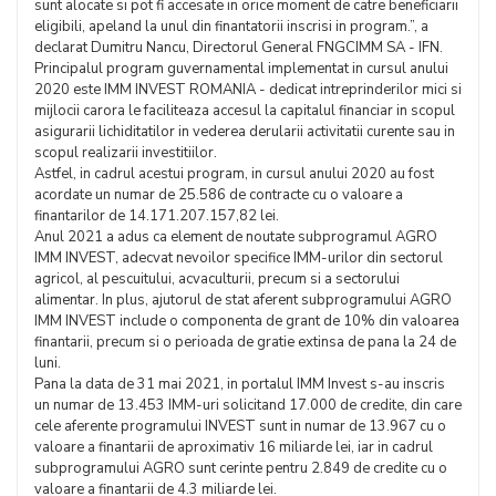
sunt alocate si pot fi accesate in orice moment de catre beneficiarii
eligibili, apeland la unul din finantatorii inscrisi in program.”, a
declarat Dumitru Nancu, Directorul General FNGCIMM SA - IFN.
Principalul program guvernamental implementat in cursul anului
2020 este IMM INVEST ROMANIA - dedicat intreprinderilor mici si
mijlocii carora le faciliteaza accesul la capitalul financiar in scopul
asigurarii lichiditatilor in vederea derularii activitatii curente sau in
scopul realizarii investitiilor.
Astfel, in cadrul acestui program, in cursul anului 2020 au fost
acordate un numar de 25.586 de contracte cu o valoare a
finantarilor de 14.171.207.157,82 lei.
Anul 2021 a adus ca element de noutate subprogramul AGRO
IMM INVEST, adecvat nevoilor specifice IMM-urilor din sectorul
agricol, al pescuitului, acvaculturii, precum si a sectorului
alimentar. In plus, ajutorul de stat aferent subprogramului AGRO
IMM INVEST include o componenta de grant de 10% din valoarea
finantarii, precum si o perioada de gratie extinsa de pana la 24 de
luni.
Pana la data de 31 mai 2021, in portalul IMM Invest s-au inscris
un numar de 13.453 IMM-uri solicitand 17.000 de credite, din care
cele aferente programului INVEST sunt in numar de 13.967 cu o
valoare a finantarii de aproximativ 16 miliarde lei, iar in cadrul
subprogramului AGRO sunt cerinte pentru 2.849 de credite cu o
valoare a finantarii de 4.3 miliarde lei.