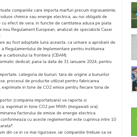
 toate companiile care importa marfuri precum ingrasaminte,
produse chimice sau energie electrica, au noi obligatii de
e cu efect de sera, in functie de cantitatea adusa pe piata
ui nou Regulament European, analizat de specialistii Casei
.
tare au fost adoptate luna aceasta, ca urmare a aprobarii de
n a Regulamentului de Implementare pentru instituirea
e a carbonului la frontiera (CBAM).
formatic dedicat, pana la data de 31 ianuarie 2024, pentru
portate, categoria de bunuri, tara de origine a bunurilor
use, procesul de productie utilizat pentru fabricarea
te, exprimate in tone de CO2 emise pentru fiecare tona de
aportor (compania importatoare) va raporta si:
trica, exprimat in tone CO2 per MWh (megawati ora);
minarea factorului de emisie de energie electrica.
 conformeaza cu aceste reglementari este cuprinsa intre 10
arata*.
vin din ce in ce mai riguroase, iar companiile trebuie sa se