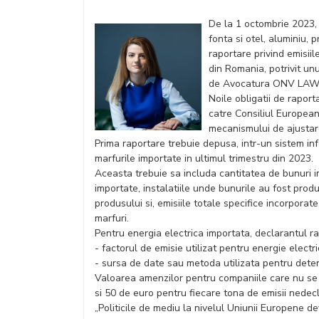
De la 1 octombrie 2023,
fonta si otel, aluminiu, 
raportare privind emisiil
din Romania, potrivit un
de Avocatura ONV LAW
Noile obligatii de rapor
catre Consiliul Europea
mecanismului de ajustar
Prima raportare trebuie depusa, intr-un sistem in
marfurile importate in ultimul trimestru din 2023.
Aceasta trebuie sa includa cantitatea de bunuri im
importate, instalatiile unde bunurile au fost prod
produsului si, emisiile totale specifice incorpora
marfuri.
Pentru energia electrica importata, declarantul r
- factorul de emisie utilizat pentru energie elec
- sursa de date sau metoda utilizata pentru deter
Valoarea amenzilor pentru companiile care nu se
si 50 de euro pentru fiecare tona de emisii nedecl
„Politicile de mediu la nivelul Uniunii Europene de