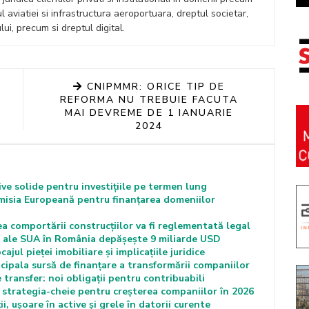
ul aviatiei si infrastructura aeroportuara, dreptul societar,
ui, precum si dreptul digital.
CNIPMMR: ORICE TIP DE
REFORMA NU TREBUIE FACUTA
MAI DEVREME DE 1 IANUARIE
2024
e solide pentru investițiile pe termen lung
misia Europeană pentru finanțarea domeniilor
comportării construcțiilor va fi reglementată legal
cte ale SUA în România depășește 9 miliarde USD
jul pieței imobiliare și implicațiile juridice
cipala sursă de finanțare a transformării companiilor
transfer: noi obligații pentru contribuabili
e strategia-cheie pentru creșterea companiilor în 2026
i, ușoare în active și grele în datorii curente