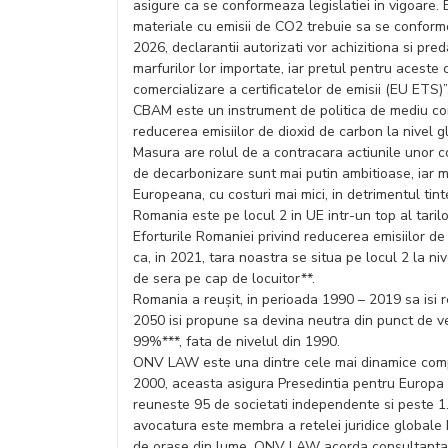
asigure ca se conformeaza legislatiei in vigoare. 
materiale cu emisii de CO2 trebuie sa se conforme
2026, declarantii autorizati vor achizitiona si pre
marfurilor lor importate, iar pretul pentru aceste 
comercializare a certificatelor de emisii (EU ETS
CBAM este un instrument de politica de mediu conc
reducerea emisiilor de dioxid de carbon la nivel gl
Masura are rolul de a contracara actiunile unor co
de decarbonizare sunt mai putin ambitioase, iar m
Europeana, cu costuri mai mici, in detrimentul tin
Romania este pe locul 2 in UE intr-un top al tarilo
Eforturile Romaniei privind reducerea emisiilor de
ca, in 2021, tara noastra se situa pe locul 2 la n
de sera pe cap de locuitor**.
Romania a reușit, in perioada 1990 – 2019 sa isi 
2050 isi propune sa devina neutra din punct de ve
99%***, fata de nivelul din 1990.
ONV LAW este una dintre cele mai dinamice compa
2000, aceasta asigura Presedintia pentru Europa a
reuneste 95 de societati independente si peste 
avocatura este membra a retelei juridice globale
de orase din lume. ONV LAW acorda consultanta juri