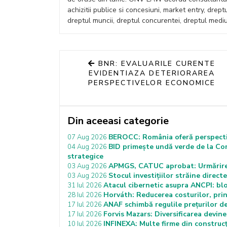
achizitii publice si concesiuni, market entry, drept
dreptul muncii, dreptul concurentei, dreptul mediul
BNR: EVALUARILE CURENTE
EVIDENTIAZA DETERIORAREA
PERSPECTIVELOR ECONOMICE
Din aceeasi categorie
BEROCC: România oferă perspectiv
07 Aug 2026
BID primește undă verde de la Co
04 Aug 2026
strategice
APMGS, CATUC aprobat: Urmărirea 
03 Aug 2026
Stocul investițiilor străine dire
03 Aug 2026
Atacul cibernetic asupra ANCPI: bloca
31 Iul 2026
Horváth: Reducerea costurilor, prin
28 Iul 2026
ANAF schimbă regulile prețurilor de 
17 Iul 2026
Forvis Mazars: Diversificarea devin
17 Iul 2026
INFINEXA: Multe firme din construcți
10 Iul 2026