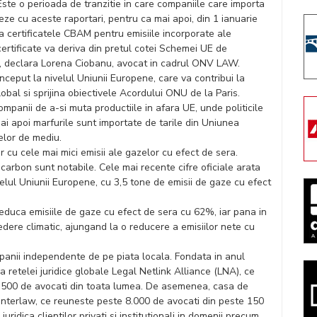
Este o perioada de tranzitie in care companiile care importa
ze cu aceste raportari, pentru ca mai apoi, din 1 ianuarie
da certificatele CBAM pentru emisiile incorporate ale
certificate va deriva din pretul cotei Schemei UE de
)”, declara Lorena Ciobanu, avocat in cadrul ONV LAW.
eput la nivelul Uniunii Europene, care va contribui la
obal si sprijina obiectivele Acordului ONU de la Paris.
mpanii de a-si muta productiile in afara UE, unde politicile
ai apoi marfurile sunt importate de tarile din Uniunea
telor de mediu.
r cu cele mai mici emisii ale gazelor cu efect de sera.
 carbon sunt notabile. Cele mai recente cifre oficiale arata
ivelul Uniunii Europene, cu 3,5 tone de emisii de gaze cu efect
reduca emisiile de gaze cu efect de sera cu 62%, iar pana in
dere climatic, ajungand la o reducere a emisiilor nete cu
nii independente de pe piata locala. Fondata in anul
 retelei juridice globale Legal Netlink Alliance (LNA), ce
1.500 de avocati din toata lumea. De asemenea, casa de
 Interlaw, ce reuneste peste 8.000 de avocati din peste 150
dica clientilor privati si institutionali in domenii precum