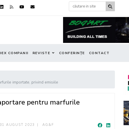
DEX COMPANII
REVISTE
CONFERINȚE
CONTACT
urile importate, privind emisiile
aportare pentru marfurile
31 AUGUST 2023
AG&F