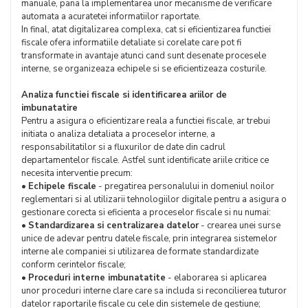
manuale, pana la implementarea unor mecanisme de verificare
automata a acuratetei informatiilor raportate.
In final, atat digitalizarea complexa, cat si eficientizarea functiei
fiscale ofera informatiile detaliate si corelate care pot fi
transformate in avantaje atunci cand sunt desenate procesele
interne, se organizeaza echipele si se eficientizeaza costurile.
Analiza functiei fiscale si identificarea ariilor de
imbunatatire
Pentru a asigura o eficientizare reala a functiei fiscale, ar trebui
initiata o analiza detaliata a proceselor interne, a
responsabilitatilor si a fluxurilor de date din cadrul
departamentelor fiscale. Astfel sunt identificate ariile critice ce
necesita interventie precum:
•
Echipele fiscale
- pregatirea personalului in domeniul noilor
reglementari si al utilizarii tehnologiilor digitale pentru a asigura o
gestionare corecta si eficienta a proceselor fiscale si nu numai:
•
Standardizarea si centralizarea datelor
- crearea unei surse
unice de adevar pentru datele fiscale, prin integrarea sistemelor
interne ale companiei si utilizarea de formate standardizate
conform cerintelor fiscale;
•
Proceduri interne imbunatatite
- elaborarea si aplicarea
unor proceduri interne clare care sa includa si reconcilierea tuturor
datelor raportarile fiscale cu cele din sistemele de gestiune;