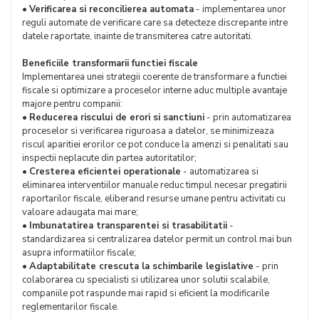
•
Verificarea si reconcilierea automata
- implementarea unor
reguli automate de verificare care sa detecteze discrepante intre
datele raportate, inainte de transmiterea catre autoritati.
Beneficiile transformarii functiei fiscale
Implementarea unei strategii coerente de transformare a functiei
fiscale si optimizare a proceselor interne aduc multiple avantaje
majore pentru companii:
•
Reducerea riscului de erori si sanctiuni
- prin automatizarea
proceselor si verificarea riguroasa a datelor, se minimizeaza
riscul aparitiei erorilor ce pot conduce la amenzi si penalitati sau
inspectii neplacute din partea autoritatilor;
•
Cresterea eficientei operationale
- automatizarea si
eliminarea interventiilor manuale reduc timpul necesar pregatirii
raportarilor fiscale, eliberand resurse umane pentru activitati cu
valoare adaugata mai mare;
•
Imbunatatirea transparentei si trasabilitatii
-
standardizarea si centralizarea datelor permit un control mai bun
asupra informatiilor fiscale;
•
Adaptabilitate crescuta la schimbarile legislative
- prin
colaborarea cu specialisti si utilizarea unor solutii scalabile,
companiile pot raspunde mai rapid si eficient la modificarile
reglementarilor fiscale.