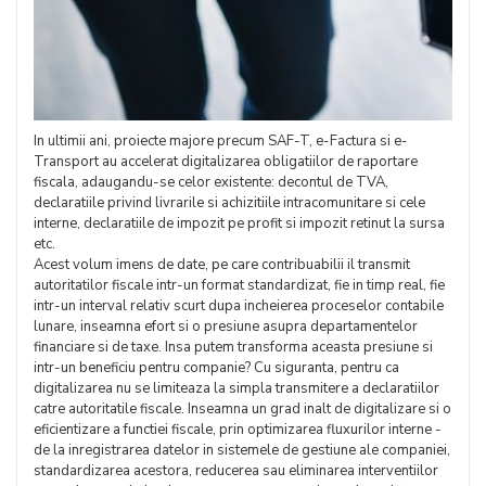
In ultimii ani, proiecte majore precum SAF-T, e-Factura si e-
Transport au accelerat digitalizarea obligatiilor de raportare
fiscala, adaugandu-se celor existente: decontul de TVA,
declaratiile privind livrarile si achizitiile intracomunitare si cele
interne, declaratiile de impozit pe profit si impozit retinut la sursa
etc.
Acest volum imens de date, pe care contribuabilii il transmit
autoritatilor fiscale intr-un format standardizat, fie in timp real, fie
intr-un interval relativ scurt dupa incheierea proceselor contabile
lunare, inseamna efort si o presiune asupra departamentelor
financiare si de taxe. Insa putem transforma aceasta presiune si
intr-un beneficiu pentru companie? Cu siguranta, pentru ca
digitalizarea nu se limiteaza la simpla transmitere a declaratiilor
catre autoritatile fiscale. Inseamna un grad inalt de digitalizare si o
eficientizare a functiei fiscale, prin optimizarea fluxurilor interne -
de la inregistrarea datelor in sistemele de gestiune ale companiei,
standardizarea acestora, reducerea sau eliminarea interventiilor