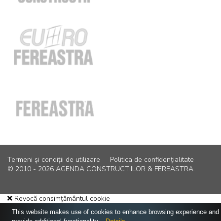
Termeni și condiții de utilizare
Politica de confidențialitate
© 2010 - 2026 AGENDA CONSTRUCTIILOR & FEREASTRA.
Revocă consimțământul cookie
This website makes use of cookies to enhance browsing experience and