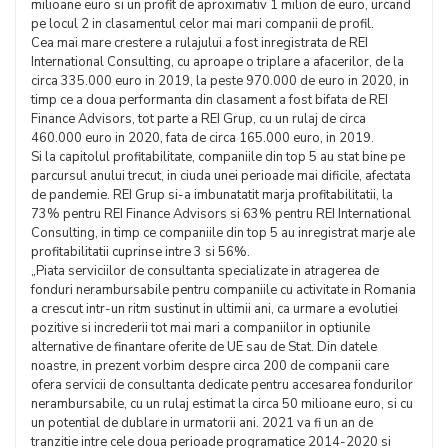
milioane euro si un profit de aproximativ 1 milion de euro, urcand
pe locul 2 in clasamentul celor mai mari companii de profil.
Cea mai mare crestere a rulajului a fost inregistrata de REI
International Consulting, cu aproape o triplare a afacerilor, de la
circa 335.000 euro in 2019, la peste 970.000 de euro in 2020, in
timp ce a doua performanta din clasament a fost bifata de REI
Finance Advisors, tot parte a REI Grup, cu un rulaj de circa
460.000 euro in 2020, fata de circa 165.000 euro, in 2019.
Si la capitolul profitabilitate, companiile din top 5 au stat bine pe
parcursul anului trecut, in ciuda unei perioade mai dificile, afectata
de pandemie. REI Grup si-a imbunatatit marja profitabilitatii, la
73% pentru REI Finance Advisors si 63% pentru REI International
Consulting, in timp ce companiile din top 5 au inregistrat marje ale
profitabilitatii cuprinse intre 3 si 56%.
„Piata serviciilor de consultanta specializate in atragerea de
fonduri nerambursabile pentru companiile cu activitate in Romania
a crescut intr-un ritm sustinut in ultimii ani, ca urmare a evolutiei
pozitive si increderii tot mai mari a companiilor in optiunile
alternative de finantare oferite de UE sau de Stat. Din datele
noastre, in prezent vorbim despre circa 200 de companii care
ofera servicii de consultanta dedicate pentru accesarea fondurilor
nerambursabile, cu un rulaj estimat la circa 50 milioane euro, si cu
un potential de dublare in urmatorii ani. 2021 va fi un an de
tranzitie intre cele doua perioade programatice 2014-2020 si