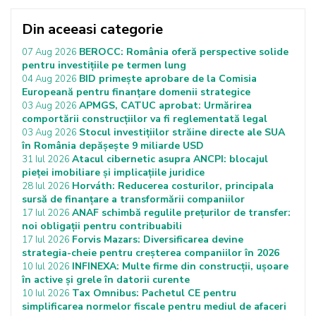
Din aceeasi categorie
BEROCC: România oferă perspective solide
07 Aug 2026
pentru investițiile pe termen lung
BID primește aprobare de la Comisia
04 Aug 2026
Europeană pentru finanțare domenii strategice
APMGS, CATUC aprobat: Urmărirea
03 Aug 2026
comportării construcțiilor va fi reglementată legal
Stocul investițiilor străine directe ale SUA
03 Aug 2026
în România depășește 9 miliarde USD
Atacul cibernetic asupra ANCPI: blocajul
31 Iul 2026
pieței imobiliare și implicațiile juridice
Horváth: Reducerea costurilor, principala
28 Iul 2026
sursă de finanțare a transformării companiilor
ANAF schimbă regulile prețurilor de transfer:
17 Iul 2026
noi obligații pentru contribuabili
Forvis Mazars: Diversificarea devine
17 Iul 2026
strategia-cheie pentru creșterea companiilor în 2026
INFINEXA: Multe firme din construcții, ușoare
10 Iul 2026
în active și grele în datorii curente
Tax Omnibus: Pachetul CE pentru
10 Iul 2026
simplificarea normelor fiscale pentru mediul de afaceri