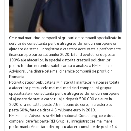
Cele mai mari cinci companii si grupuri de companii specializate in
servicii de consultanta pentru atragerea de fonduri europene si
ajutoare de stat au inregistrat o crestere accelerata a performantei
financiare pe parcursul anului 2020, bifand evolutii si de peste
190% ale afacerilor, in special datorita cresterii solicitarilor
pentru fonduri nerambursabile, arata o analiza a REI Finance
Advisors, una dintre cele mai dinamice companii de profil din
Romania.
Potrivit datelor publicate la Ministerul Finantelor, valoarea totala
a afacerilor pentru cele mai mai mari cinci companii si grupuri
specializate in consultanta pentru atragerea de fonduri europene
si ajutoare de stat, a caror rulaj a depasit 500.000 de euro in
2020, s-a ridicat la peste 7,5 milioane de euro, in crestere cu
peste 60%, fata de circa 4,6 milioane euro in 2019.
REI Finance Advisors si REI International Consulting, cele doua
companii care fac parte REI Grup, au inregistrat cea mai mare
performanta financiara din top, cu afaceri cumulate de peste 1,4