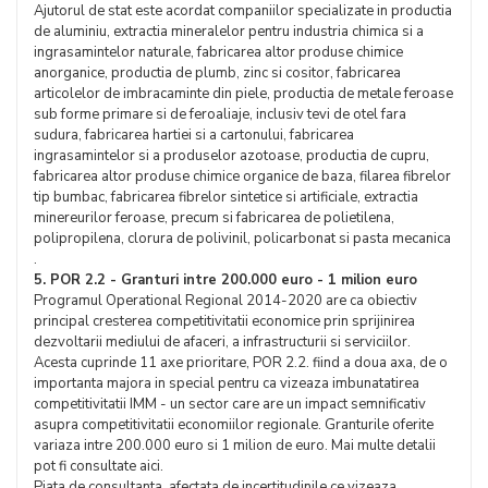
Ajutorul de stat este acordat companiilor specializate in productia
de aluminiu, extractia mineralelor pentru industria chimica si a
ingrasamintelor naturale, fabricarea altor produse chimice
anorganice, productia de plumb, zinc si cositor, fabricarea
articolelor de imbracaminte din piele, productia de metale feroase
sub forme primare si de feroaliaje, inclusiv tevi de otel fara
sudura, fabricarea hartiei si a cartonului, fabricarea
ingrasamintelor si a produselor azotoase, productia de cupru,
fabricarea altor produse chimice organice de baza, filarea fibrelor
tip bumbac, fabricarea fibrelor sintetice si artificiale, extractia
minereurilor feroase, precum si fabricarea de polietilena,
polipropilena, clorura de polivinil, policarbonat si pasta mecanica
.
5. POR 2.2 - Granturi intre 200.000 euro - 1 milion euro
Programul Operational Regional 2014-2020 are ca obiectiv
principal cresterea competitivitatii economice prin sprijinirea
dezvoltarii mediului de afaceri, a infrastructurii si serviciilor.
Acesta cuprinde 11 axe prioritare, POR 2.2. fiind a doua axa, de o
importanta majora in special pentru ca vizeaza imbunatatirea
competitivitatii IMM - un sector care are un impact semnificativ
asupra competitivitatii economiilor regionale. Granturile oferite
variaza intre 200.000 euro si 1 milion de euro. Mai multe detalii
pot fi consultate aici.
Piata de consultanta, afectata de incertitudinile ce vizeaza