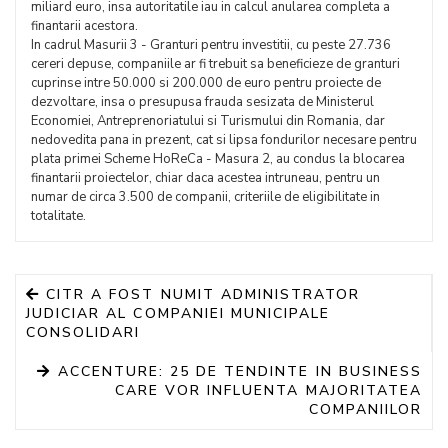
miliard euro, insa autoritatile iau in calcul anularea completa a
finantarii acestora.
In cadrul Masurii 3 - Granturi pentru investitii, cu peste 27.736
cereri depuse, companiile ar fi trebuit sa beneficieze de granturi
cuprinse intre 50.000 si 200.000 de euro pentru proiecte de
dezvoltare, insa o presupusa frauda sesizata de Ministerul
Economiei, Antreprenoriatului si Turismului din Romania, dar
nedovedita pana in prezent, cat si lipsa fondurilor necesare pentru
plata primei Scheme HoReCa - Masura 2, au condus la blocarea
finantarii proiectelor, chiar daca acestea intruneau, pentru un
numar de circa 3.500 de companii, criteriile de eligibilitate in
totalitate.
CITR A FOST NUMIT ADMINISTRATOR
JUDICIAR AL COMPANIEI MUNICIPALE
CONSOLIDARI
ACCENTURE: 25 DE TENDINTE IN BUSINESS
CARE VOR INFLUENTA MAJORITATEA
COMPANIILOR