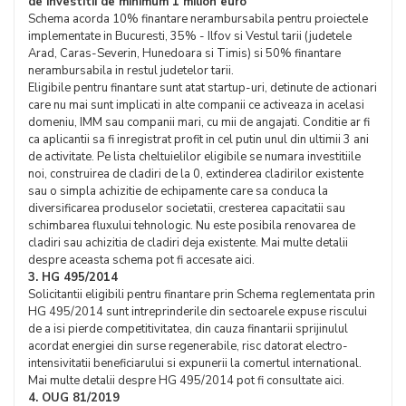
de investitii de minimum 1 milion euro
Schema acorda 10% finantare nerambursabila pentru proiectele
implementate in Bucuresti, 35% - Ilfov si Vestul tarii (judetele
Arad, Caras-Severin, Hunedoara si Timis) si 50% finantare
nerambursabila in restul judetelor tarii.
Eligibile pentru finantare sunt atat startup-uri, detinute de actionari
care nu mai sunt implicati in alte companii ce activeaza in acelasi
domeniu, IMM sau companii mari, cu mii de angajati. Conditie ar fi
ca aplicantii sa fi inregistrat profit in cel putin unul din ultimii 3 ani
de activitate. Pe lista cheltuielilor eligibile se numara investitiile
noi, construirea de cladiri de la 0, extinderea cladirilor existente
sau o simpla achizitie de echipamente care sa conduca la
diversificarea produselor societatii, cresterea capacitatii sau
schimbarea fluxului tehnologic. Nu este posibila renovarea de
cladiri sau achizitia de cladiri deja existente. Mai multe detalii
despre aceasta schema pot fi accesate aici.
3. HG 495/2014
Solicitantii eligibili pentru finantare prin Schema reglementata prin
HG 495/2014 sunt intreprinderile din sectoarele expuse riscului
de a isi pierde competitivitatea, din cauza finantarii sprijinulul
acordat energiei din surse regenerabile, risc datorat electro-
intensivitatii beneficiarului si expunerii la comertul international.
Mai multe detalii despre HG 495/2014 pot fi consultate aici.
4. OUG 81/2019