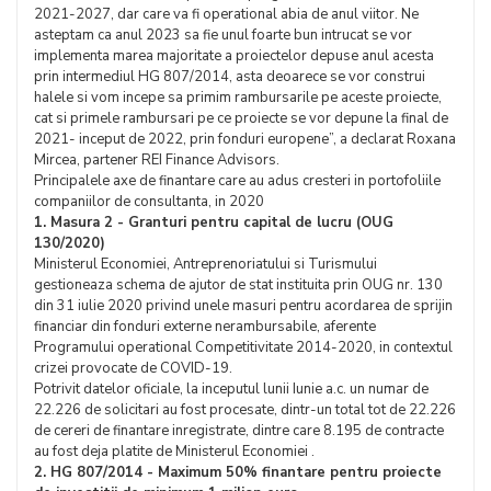
2021-2027, dar care va fi operational abia de anul viitor. Ne
asteptam ca anul 2023 sa fie unul foarte bun intrucat se vor
implementa marea majoritate a proiectelor depuse anul acesta
prin intermediul HG 807/2014, asta deoarece se vor construi
halele si vom incepe sa primim rambursarile pe aceste proiecte,
cat si primele rambursari pe ce proiecte se vor depune la final de
2021- inceput de 2022, prin fonduri europene”, a declarat Roxana
Mircea, partener REI Finance Advisors.
Principalele axe de finantare care au adus cresteri in portofoliile
companiilor de consultanta, in 2020
1. Masura 2 - Granturi pentru capital de lucru (OUG
130/2020)
Ministerul Economiei, Antreprenoriatului si Turismului
gestioneaza schema de ajutor de stat instituita prin OUG nr. 130
din 31 iulie 2020 privind unele masuri pentru acordarea de sprijin
financiar din fonduri externe nerambursabile, aferente
Programului operational Competitivitate 2014-2020, in contextul
crizei provocate de COVID-19.
Potrivit datelor oficiale, la inceputul lunii Iunie a.c. un numar de
22.226 de solicitari au fost procesate, dintr-un total tot de 22.226
de cereri de finantare inregistrate, dintre care 8.195 de contracte
au fost deja platite de Ministerul Economiei .
2. HG 807/2014 - Maximum 50% finantare pentru proiecte