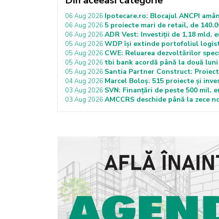
Din aceeasi categorie
Ipotecare.ro: Blocajul ANCPI amân
06 Aug 2026
5 proiecte mari de retail, de 140.0
06 Aug 2026
ADR Vest: Investiții de 1,18 mld. 
06 Aug 2026
WDP își extinde portofoliul logist
05 Aug 2026
CWE: Reluarea dezvoltărilor specu
05 Aug 2026
tbi bank acordă până la două luni 
05 Aug 2026
Santia Partner Construct: Proiecte
05 Aug 2026
Marcel Boloș: 515 proiecte și inves
04 Aug 2026
SVN: Finanțări de peste 500 mil. 
03 Aug 2026
AMCCRS deschide până la zece noi
03 Aug 2026