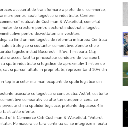
 proces accelerat de transformare a pietei de e-commerce,
i mare pentru spatii logistice si industriale. Conform
-commerce” realizat de Cushman & Wakefield, comertul
 motor de crestere pentru sectorul industrial si logistic,
nificative pentru dezvoltatori si investitori.
ja ca fiind un nod logistic de referinta in Europa Centrala
ei sale strategice si costurilor competitive. Zonele cheie
ului logistic includ Bucuresti - Ilfov, Timisoara, Cluj -
ta si acces facil la principalele coridoare de transport.
a spatii industriale si logistice de aproximativ 1 milion de
e, cat si parcuri aflate in proprietate, reprezentand 10% din
top 5 ai celor mai mari ocupanti de spatii logistice din
turile asociate cu logistica si constructia. Astfel, costurile
v competitive comparativ cu alte tari europene, ceea ce
 priveste chiria spatiilor logistice, preturile depasesc 4,5
 facilitatile oferite.
 Head of E-Commerce CEE Cushman & Wakefield: ”Viitorul
itator. Pe masura ce tara continua sa se integreze in piata