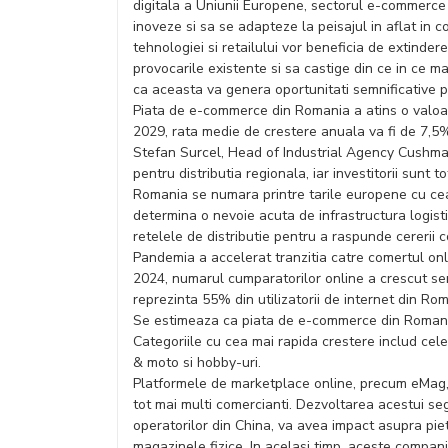
digitala a Uniunii Europene, sectorul e-commerce
inoveze si sa se adapteze la peisajul in aflat in c
tehnologiei si retailului vor beneficia de extinder
provocarile existente si sa castige din ce in ce m
ca aceasta va genera oportunitati semnificative p
Piata de e-commerce din Romania a atins o valoar
2029, rata medie de crestere anuala va fi de 7,5
Stefan Surcel, Head of Industrial Agency Cushma
pentru distributia regionala, iar investitorii sunt 
Romania se numara printre tarile europene cu cea
determina o nevoie acuta de infrastructura logisti
retelele de distributie pentru a raspunde cererii c
Pandemia a accelerat tranzitia catre comertul onlin
2024, numarul cumparatorilor online a crescut se
reprezinta 55% din utilizatorii de internet din Ro
Se estimeaza ca piata de e-commerce din Romania
Categoriile cu cea mai rapida crestere includ cel
& moto si hobby-uri.
Platformele de marketplace online, precum eMag, 
tot mai multi comercianti. Dezvoltarea acestui se
operatorilor din China, va avea impact asupra piet
magazinele fizice. In acelasi timp, aceste compani