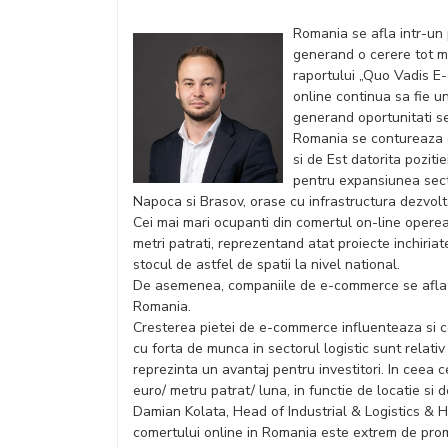
Romania se afla intr-un
generand o cerere tot ma
raportului „Quo Vadis E
online continua sa fie un
generand oportunitati sem
Romania se contureaza de
si de Est datorita poziti
pentru expansiunea sector
Napoca si Brasov, orase cu infrastructura dezvolta
Cei mai mari ocupanti din comertul on-line opereaz
metri patrati, reprezentand atat proiecte inchiriat
stocul de astfel de spatii la nivel national.
De asemenea, companiile de e-commerce se afla in 
Romania.
Cresterea pietei de e-commerce influenteaza si cos
cu forta de munca in sectorul logistic sunt relati
reprezinta un avantaj pentru investitori. In ceea ce
euro/ metru patrat/ luna, in functie de locatie si de
Damian Kolata, Head of Industrial & Logistics &
comertului online in Romania este extrem de prom