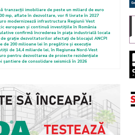
ă tranzacții imobiliare de peste un miliard de euro
00 mp, aflate în dezvoltare, vor fi livrate în 2027
euro modernizează infrastructura Regiunii Vest
ic european și continuă investițiile în România
lative confirmă încrederea în piața industrială locala
de grație dezvoltatorilor afectați de blocajul ANCPI
 de 200 milioane lei în pregătire și execuție
tiții de 14,4 miliarde lei, în Regiunea Nord-Vest
euro pentru dezvoltarea de proiecte rezidențiale
 șantiere de consolidare seismică în 2026