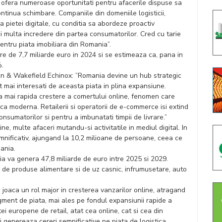
 ofera numeroase oportunitati pentru afacerile dispuse sa
ontinua schimbare. Companiile din domeniile logisticii,
ea pietei digitale, cu conditia sa abordeze proactiv
ai multa incredere din partea consumatorilor. Cred cu tarie
entru piata imobiliara din Romania”.
e de 7,7 miliarde euro in 2024 si se estimeaza ca, pana in
%.
n & Wakefield Echinox: ”Romania devine un hub strategic
tot mai interesati de aceasta piata in plina expansiune.
 mai rapida crestere a comertului online, fenomen care
ca moderna. Retailerii si operatorii de e-commerce isi extind
onsumatorilor si pentru a imbunatati timpii de livrare.”
e, multe afaceri mutandu-si activitatile in mediul digital. In
mnificativ, ajungand la 10,2 milioane de persoane, ceea ce
mania.
 va genera 47,8 miliarde de euro intre 2025 si 2029.
e de produse alimentare si de uz casnic, infrumusetare, auto
joaca un rol major in cresterea vanzarilor online, atragand
gment de piata, mai ales pe fondul expansiunii rapide a
ei europene de retail, atat cea online, cat si cea din
i genereaza cereri semnificative pe piata de logistica,