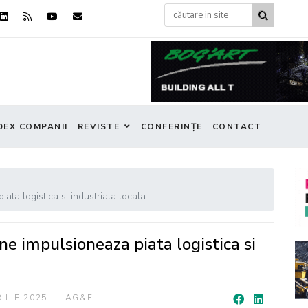
DEX COMPANII
REVISTE
CONFERINȚE
CONTACT
ta logistica si industriala locala
e impulsioneaza piata logistica si
ILIE 2025
AG&F