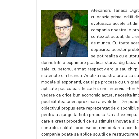
Alexandru Tanasa, Digit
cu ocazia primei editii 
evolueaza accelerat din 
compania noastra le prom
contextul actual, de crest
de munca. Cu toate aces
depasirea acestor probl
se pot realiza cu ajutor
dorim. Intr-o exprimare plastica, starea digitalizar
sale, cu betonul armat, respectiv argila sau chirp
materiale din bransa. Analiza noastra arata ca su
modele si exponenti, cat si pe procese cu un grad 
aplicate pas cu pas. In cadrul unui interviu, Elon 
vedere ca orice bun economic actual necesita imbu
posibilitatea unei aproximari a evolutiei. Din pun
obiectivul propus este reprezentat de disponibilit
pentru a ajunge la tinta propusa. Un alt exemplu i
care a creat proceduri ce au stimulat inovatia si 
controlul calitatii proceselor, remodelarea aces
companie poate sa aplice solutii de restructurare,