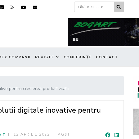
DEX COMPANII
REVISTE
CONFERINȚE
CONTACT
tive pentru cresterea productivitatii
utii digitale inovative pentru
12 APRILIE 2022
AG&F
RIE