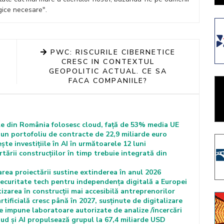
ogice necesare".
PWC: RISCURILE CIBERNETICE
CRESC IN CONTEXTUL
GEOPOLITIC ACTUAL. CE SA
FACA COMPANIILE?
le din România folosesc cloud, față de 53% media UE
 un portofoliu de contracte de 22,9 miliarde euro
ște investițiile în AI în următoarele 12 luni
rii construcțiilor în timp trebuie integrată din
a proiectării sustine extinderea în anul 2026
securitate tech pentru independența digitală a Europei
zarea în construcții mai accesibilă antreprenorilor
artificială cresc până în 2027, susținute de digitalizare
e impune laboratoare autorizate de analize /încercări
oud și AI propulsează grupul la 67,4 miliarde USD