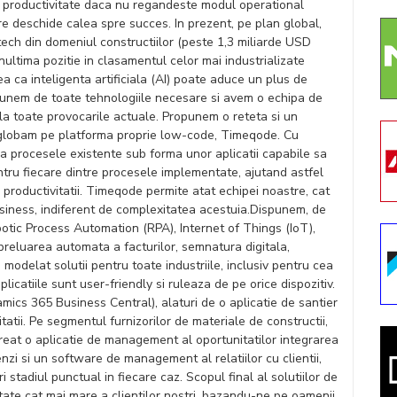
e productivitate daca nu regandeste modul operational
are deschide calea spre succes. In prezent, pe plan global,
 tech din domeniul constructiilor (peste 1,3 miliarde USD
nultima pozitie in clasamentul celor mai industrializate
 ca inteligenta artificiala (AI) poate aduce un plus de
spunem de toate tehnologiile necesare si avem o echipa de
la toate provocarile actuale. Propunem o reteta si un
 inglobam pe platforma proprie low-code, Timeqode. Cu
a procesele existente sub forma unor aplicatii capabile sa
tru fiecare dintre procesele implementate, ajutand astfel
a productivitatii. Timeqode permite atat echipei noastre, cat
 business, indiferent de complexitatea acestuia.Dispunem, de
otic Process Automation (RPA), Internet of Things (IoT),
eluarea automata a facturilor, semnatura digitala,
a modelat solutii pentru toate industriile, inclusiv pentru cea
licatiile sunt user-friendly si ruleaza de pe orice dispozitiv.
cs 365 Business Central), alaturi de o aplicatie de santier
itatii. Pe segmentul furnizorilor de materiale de constructii,
eat o aplicatie de management al oportunitatilor integrarea
i si un software de management al relatiilor cu clientii,
ri stadiul punctual in fiecare caz. Scopul final al solutiilor de
itate cat mai mare a clientilor nostri, bazandu-ne pe oamenii