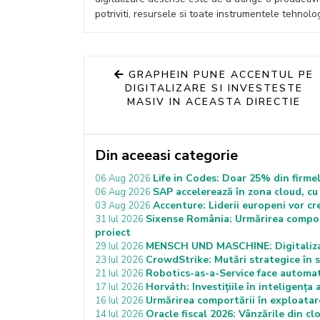
potriviti, resursele si toate instrumentele tehnol
GRAPHEIN PUNE ACCENTUL PE
DIGITALIZARE SI INVESTESTE
MASIV IN ACEASTA DIRECTIE
Din aceeasi categorie
Life in Codes: Doar 25% din firme
06 Aug 2026
SAP accelerează în zona cloud, cu
06 Aug 2026
Accenture: Liderii europeni vor cre
03 Aug 2026
Sixense România: Urmărirea comportă
31 Iul 2026
proiect
MENSCH UND MASCHINE: Digitalizare
29 Iul 2026
CrowdStrike: Mutări strategice în 
23 Iul 2026
Robotics-as-a-Service face automati
21 Iul 2026
Horváth: Investițiile în inteligența 
17 Iul 2026
Urmărirea comportării în exploatar
16 Iul 2026
Oracle fiscal 2026: Vânzările din cl
14 Iul 2026