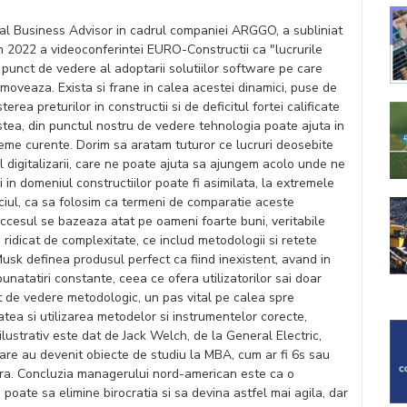
al Business Advisor in cadrul companiei ARGGO, a subliniat
din 2022 a videoconferintei EURO-Constructii ca "lucrurile
punct de vedere al adoptarii solutiilor software pe care
oveaza. Exista si frane in calea acestei dinamici, puse de
erea preturilor in constructii si de deficitul fortei calificate
tea, din punctul nostru de vedere tehnologia poate ajuta in
eme curente. Dorim sa aratam tuturor ce lucruri deosebite
ul digitalizarii, care ne poate ajuta sa ajungem acolo unde ne
ii in domeniul constructiilor poate fi asimilata, la extremele
iciul, ca sa folosim ca termeni de comparatie aceste
ccesul se bazeaza atat pe oameni foarte buni, veritabile
ridicat de complexitate, ce includ metodologii si retete
Musk definea produsul perfect ca fiind inexistent, avand in
natatiri constante, ceea ce ofera utilizatorilor sai doar
ct de vedere metodologic, un pas vital pe calea spre
atea si utilizarea metodelor si instrumentelor corecte,
lustrativ este dat de Jack Welch, de la General Electric,
care au devenit obiecte de studiu la MBA, cum ar fi 6s sau
tora. Concluzia managerului nord-american este ca o
 poate sa elimine birocratia si sa devina astfel mai agila, dar