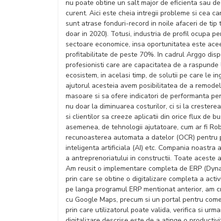
nu poate obtine un salt major de eficienta sau d
curent. Aici este cheia intregii probleme si cea c
sunt atrase fonduri-record in noile afaceri de tip
doar in 2020). Totusi, industria de profil ocupa pe
sectoare economice, insa oportunitatea este aceea
profitabilitate de peste 70%. In cadrul Arggo di
profesionisti care are capacitatea de a raspunde 
ecosistem, in acelasi timp, de solutii pe care le
ajutorul acesteia avem posibilitatea de a remodel
masoare si sa ofere indicatori de performanta pen
nu doar la diminuarea costurilor, ci si la crestere
si clientilor sa creeze aplicatii din orice flux de
asemenea, de tehnologii ajutatoare, cum ar fi Rob
recunoasterea automata a datelor (OCR) pentru pr
inteligenta artificiala (AI) etc. Compania noastra 
a antreprenoriatului in constructii. Toate aceste ap
Am reusit o implementare completa de ERP (Dynami
prin care se obtine o digitalizare completa a activ
pe langa programul ERP mentionat anterior, am cr
cu Google Maps, precum si un portal pentru comenz
prin care utilizatorul poate valida, verifica si urma
digitalizare descrise este de a atinge o productiv