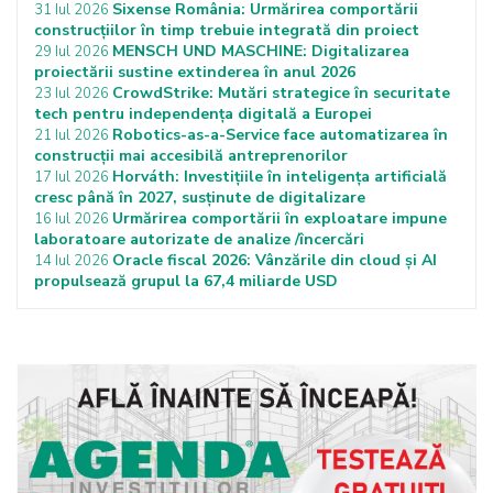
Sixense România: Urmărirea comportării
31 Iul 2026
construcțiilor în timp trebuie integrată din proiect
MENSCH UND MASCHINE: Digitalizarea
29 Iul 2026
proiectării sustine extinderea în anul 2026
CrowdStrike: Mutări strategice în securitate
23 Iul 2026
tech pentru independența digitală a Europei
Robotics-as-a-Service face automatizarea în
21 Iul 2026
construcții mai accesibilă antreprenorilor
Horváth: Investițiile în inteligența artificială
17 Iul 2026
cresc până în 2027, susținute de digitalizare
Urmărirea comportării în exploatare impune
16 Iul 2026
laboratoare autorizate de analize /încercări
Oracle fiscal 2026: Vânzările din cloud și AI
14 Iul 2026
propulsează grupul la 67,4 miliarde USD