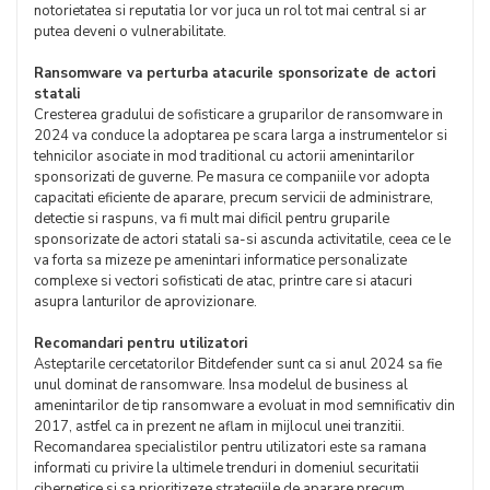
notorietatea si reputatia lor vor juca un rol tot mai central si ar
putea deveni o vulnerabilitate.
Ransomware va perturba atacurile sponsorizate de actori
statali
Cresterea gradului de sofisticare a gruparilor de ransomware in
2024 va conduce la adoptarea pe scara larga a instrumentelor si
tehnicilor asociate in mod traditional cu actorii amenintarilor
sponsorizati de guverne. Pe masura ce companiile vor adopta
capacitati eficiente de aparare, precum servicii de administrare,
detectie si raspuns, va fi mult mai dificil pentru gruparile
sponsorizate de actori statali sa-si ascunda activitatile, ceea ce le
va forta sa mizeze pe amenintari informatice personalizate
complexe si vectori sofisticati de atac, printre care si atacuri
asupra lanturilor de aprovizionare.
Recomandari pentru utilizatori
Asteptarile cercetatorilor Bitdefender sunt ca si anul 2024 sa fie
unul dominat de ransomware. Insa modelul de business al
amenintarilor de tip ransomware a evoluat in mod semnificativ din
2017, astfel ca in prezent ne aflam in mijlocul unei tranzitii.
Recomandarea specialistilor pentru utilizatori este sa ramana
informati cu privire la ultimele trenduri in domeniul securitatii
cibernetice si sa prioritizeze strategiile de aparare precum