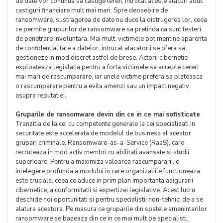
de date vor continua sa castige teren, intrucat aceste atacuri aduc
castiguri financiare mult mai mari. Spre deosebire de
ransomware, sustragerea de date nu duce la distrugerea lor, ceea
ce permite grupurilor de ransomware sa pretinda ca sunt testeri
de penetrare involuntara. Mai mult, victimele pot mentine aparenta
de confidentialitate a datelor, intrucat atacatorii se ofera sa
gestioneze in mod discret astfel de brese. Actorii cibernetici
exploateaza legislatia pentru a forta victimele sa accepte cereri
mai mari de rascumparare, iar unele victime prefera sa plateasca
o rascumparare pentru a evita amenzi sau un impact negativ
asupra reputatiei.
Gruparile de ransomware devin din ce in ce mai sofisticate
Tranzitia de la cei cu competente generale la cei specializati in
securitate este accelerata de modelul de business al acestor
grupari criminale, Ransomware-as-a-Service (RaaS), care
recruteaza in mod activ membri cu abilitati avansate si studii
superioare. Pentru a maximiza valoarea rascumpararii, o
intelegere profunda a modului in care organizatiile functioneaza
este cruciala, ceea ce aduce in prim plan importanta asigurarii
cibernetice, a conformitatii si expertizei legislative. Acest lucru
deschide noi oportunitati si pentru specialistii non-tehnici de a se
alatura acestora. Pe masura ce gruparile din spatele amenintarilor
ransomware se bazeaza din ce in ce mai mult pe specialisti,