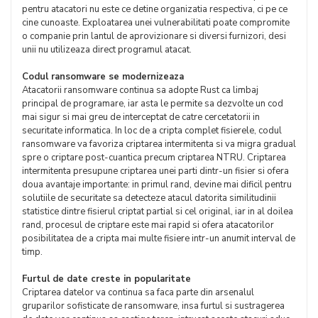
pentru atacatori nu este ce detine organizatia respectiva, ci pe ce
cine cunoaste. Exploatarea unei vulnerabilitati poate compromite
o companie prin lantul de aprovizionare si diversi furnizori, desi
unii nu utilizeaza direct programul atacat.
Codul ransomware se modernizeaza
Atacatorii ransomware continua sa adopte Rust ca limbaj
principal de programare, iar asta le permite sa dezvolte un cod
mai sigur si mai greu de interceptat de catre cercetatorii in
securitate informatica. In loc de a cripta complet fisierele, codul
ransomware va favoriza criptarea intermitenta si va migra gradual
spre o criptare post-cuantica precum criptarea NTRU. Criptarea
intermitenta presupune criptarea unei parti dintr-un fisier si ofera
doua avantaje importante: in primul rand, devine mai dificil pentru
solutiile de securitate sa detecteze atacul datorita similitudinii
statistice dintre fisierul criptat partial si cel original, iar in al doilea
rand, procesul de criptare este mai rapid si ofera atacatorilor
posibilitatea de a cripta mai multe fisiere intr-un anumit interval de
timp.
Furtul de date creste in popularitate
Criptarea datelor va continua sa faca parte din arsenalul
gruparilor sofisticate de ransomware, insa furtul si sustragerea