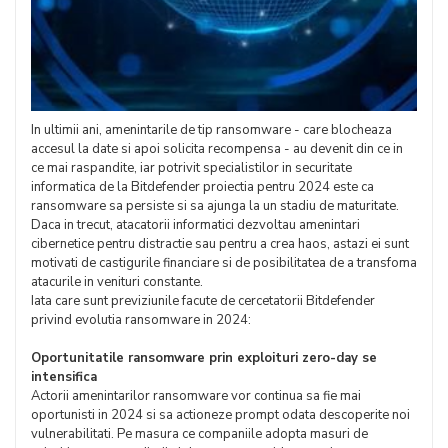
In ultimii ani, amenintarile de tip ransomware - care blocheaza
accesul la date si apoi solicita recompensa - au devenit din ce in
ce mai raspandite, iar potrivit specialistilor in securitate
informatica de la Bitdefender proiectia pentru 2024 este ca
ransomware sa persiste si sa ajunga la un stadiu de maturitate.
Daca in trecut, atacatorii informatici dezvoltau amenintari
cibernetice pentru distractie sau pentru a crea haos, astazi ei sunt
motivati de castigurile financiare si de posibilitatea de a transfoma
atacurile in venituri constante.
Iata care sunt previziunile facute de cercetatorii Bitdefender
privind evolutia ransomware in 2024:
Oportunitatile ransomware prin exploituri zero-day se
intensifica
Actorii amenintarilor ransomware vor continua sa fie mai
oportunisti in 2024 si sa actioneze prompt odata descoperite noi
vulnerabilitati. Pe masura ce companiile adopta masuri de