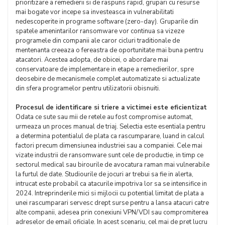
prioritizare a remedierii si de raspuns rapid, grupari cu resurse
mai bogate vor incepe sa investeasca in vulnerabilitati
nedescoperite in programe software (zero-day). Gruparile din
spatele amenintarilor ransomware vor continua sa vizeze
programele din companii ale caror cicluri traditionale de
mentenanta creeaza o fereastra de oportunitate mai buna pentru
atacatori. Acestea adopta, de obicei, o abordare mai
conservatoare de implementare in etape a remedierilor, spre
deosebire de mecanismele complet automatizate si actualizate
din sfera programelor pentru utilizatorii obisnuiti.
Procesul de identificare si triere a victimei este eficientizat
Odata ce sute sau mii de retele au fost compromise automat,
urmeaza un proces manual de triaj. Selectia este esentiala pentru
a determina potentialul de plata ca rascumparare, luand in calcul
factori precum dimensiunea industriei sau a companiei. Cele mai
vizate industrii de ransomware sunt cele de productie, in timp ce
sectorul medical sau birourile de avocatura raman mai vulnerabile
la furtul de date. Studiourile de jocuri ar trebui sa fie in alerta,
intrucat este probabil ca atacurile impotriva lor sa se intensifice in
2024. Intreprinderile mici si mijlocii cu potential limitat de plata a
unei rascumparari servesc drept surse pentru a lansa atacuri catre
alte companii, adesea prin conexiuni VPN/VDI sau compromiterea
adreselor de email oficiale. In acest scenariu, cel mai de pret lucru