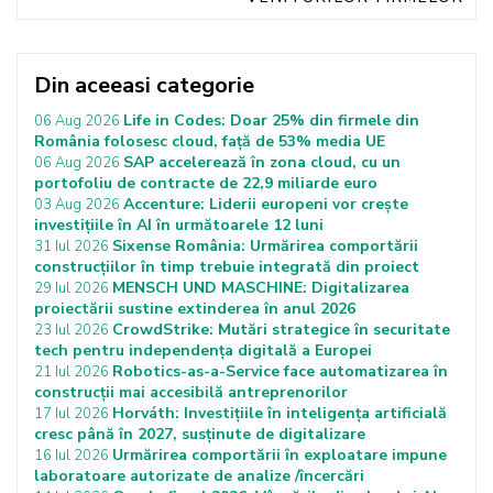
Din aceeasi categorie
Life in Codes: Doar 25% din firmele din
06 Aug 2026
România folosesc cloud, față de 53% media UE
SAP accelerează în zona cloud, cu un
06 Aug 2026
portofoliu de contracte de 22,9 miliarde euro
Accenture: Liderii europeni vor crește
03 Aug 2026
investițiile în AI în următoarele 12 luni
Sixense România: Urmărirea comportării
31 Iul 2026
construcțiilor în timp trebuie integrată din proiect
MENSCH UND MASCHINE: Digitalizarea
29 Iul 2026
proiectării sustine extinderea în anul 2026
CrowdStrike: Mutări strategice în securitate
23 Iul 2026
tech pentru independența digitală a Europei
Robotics-as-a-Service face automatizarea în
21 Iul 2026
construcții mai accesibilă antreprenorilor
Horváth: Investițiile în inteligența artificială
17 Iul 2026
cresc până în 2027, susținute de digitalizare
Urmărirea comportării în exploatare impune
16 Iul 2026
laboratoare autorizate de analize /încercări