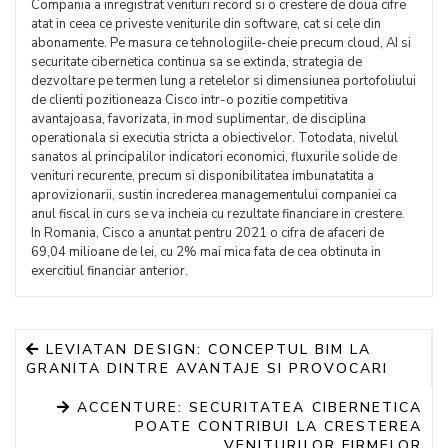
Compania a inregistrat venituri record si o crestere de doua cifre
atat in ceea ce priveste veniturile din software, cat si cele din
abonamente. Pe masura ce tehnologiile-cheie precum cloud, AI si
securitate cibernetica continua sa se extinda, strategia de
dezvoltare pe termen lung a retelelor si dimensiunea portofoliului
de clienti pozitioneaza Cisco intr-o pozitie competitiva
avantajoasa, favorizata, in mod suplimentar, de disciplina
operationala si executia stricta a obiectivelor. Totodata, nivelul
sanatos al principalilor indicatori economici, fluxurile solide de
venituri recurente, precum si disponibilitatea imbunatatita a
aprovizionarii, sustin increderea managementului companiei ca
anul fiscal in curs se va incheia cu rezultate financiare in crestere.
In Romania, Cisco a anuntat pentru 2021 o cifra de afaceri de
69,04 milioane de lei, cu 2% mai mica fata de cea obtinuta in
exercitiul financiar anterior.
LEVIATAN DESIGN: CONCEPTUL BIM LA
GRANITA DINTRE AVANTAJE SI PROVOCARI
ACCENTURE: SECURITATEA CIBERNETICA
POATE CONTRIBUI LA CRESTEREA
VENITURILOR FIRMELOR