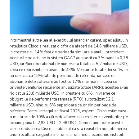
In trimestrul al treilea al exercitiului financiar curent, specialistul in
retelistica Cisco a realizat o cifra de afaceri de 14,6 miliarde USD,
in crestere cu 14% fata de perioada similara a anului precedent.
Veniturile pe actiune in sistem GAAP au sporit cu 7% pana la 0,78
USD, iar flux operational de numerar a totalizat 5,2 miliarde USD,
ceea ce reprezinta un avans de 43%. Veniturile totale din software
au crescut cu 18% fata de perioada de referinta, iar cele din
abonamentele software au fost cu 17% mai mari. In ceea ce
priveste veniturile recurente anualizate totale (ARR), acestea s-au
ridicat la 23,8 miliarde USD, in crestere cu 6%, in vreme ce
obligatiile de performanta ramase (RPO) au totalizat 32,1
miliarde USD, fiind cu 6% superioare celor din perioada de
referinta. Pentru intregul an fiscal 2023, expertii Cisco estimeaza
o majorare de 10% a cifrei de afaceri si o crestere a veniturilor pe
actiune pana la 2,93 USD - 2,98 USD. Comentand toate aceste
cifre, conducerea Cisco a subliniat ca s-a reusit din nou obtinerea
unor rezultate exigente, intr-un intr-un mediu economic instabil.