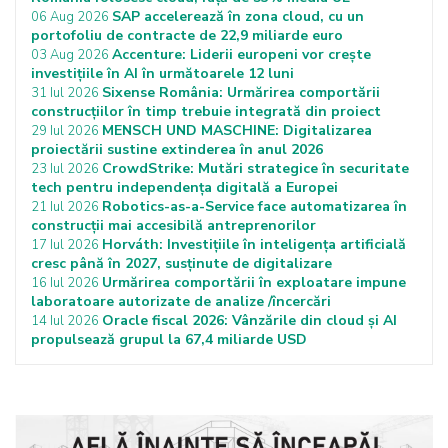
SAP accelerează în zona cloud, cu un
06 Aug 2026
portofoliu de contracte de 22,9 miliarde euro
Accenture: Liderii europeni vor crește
03 Aug 2026
investițiile în AI în următoarele 12 luni
Sixense România: Urmărirea comportării
31 Iul 2026
construcțiilor în timp trebuie integrată din proiect
MENSCH UND MASCHINE: Digitalizarea
29 Iul 2026
proiectării sustine extinderea în anul 2026
CrowdStrike: Mutări strategice în securitate
23 Iul 2026
tech pentru independența digitală a Europei
Robotics-as-a-Service face automatizarea în
21 Iul 2026
construcții mai accesibilă antreprenorilor
Horváth: Investițiile în inteligența artificială
17 Iul 2026
cresc până în 2027, susținute de digitalizare
Urmărirea comportării în exploatare impune
16 Iul 2026
laboratoare autorizate de analize /încercări
Oracle fiscal 2026: Vânzările din cloud și AI
14 Iul 2026
propulsează grupul la 67,4 miliarde USD