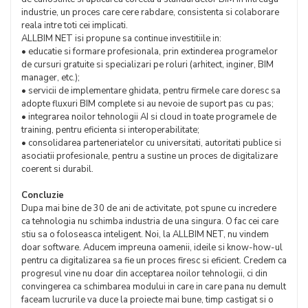
industrie, un proces care cere rabdare, consistenta si colaborare
reala intre toti cei implicati.
ALLBIM NET isi propune sa continue investitiile in:
• educatie si formare profesionala, prin extinderea programelor
de cursuri gratuite si specializari pe roluri (arhitect, inginer, BIM
manager, etc.);
• servicii de implementare ghidata, pentru firmele care doresc sa
adopte fluxuri BIM complete si au nevoie de suport pas cu pas;
• integrarea noilor tehnologii AI si cloud in toate programele de
training, pentru eficienta si interoperabilitate;
• consolidarea parteneriatelor cu universitati, autoritati publice si
asociatii profesionale, pentru a sustine un proces de digitalizare
coerent si durabil.
Concluzie
Dupa mai bine de 30 de ani de activitate, pot spune cu incredere
ca tehnologia nu schimba industria de una singura. O fac cei care
stiu sa o foloseasca inteligent. Noi, la ALLBIM NET, nu vindem
doar software. Aducem impreuna oamenii, ideile si know-how-ul
pentru ca digitalizarea sa fie un proces firesc si eficient. Credem ca
progresul vine nu doar din acceptarea noilor tehnologii, ci din
convingerea ca schimbarea modului in care in care pana nu demult
faceam lucrurile va duce la proiecte mai bune, timp castigat si o