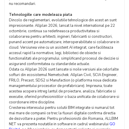
nu recomandari.
Tehnologiile care modeleaza piata
Dincolo de reglementari, evolutiile tehnologice din acest an sunt
impresionante. Allplan 2026, lansat la nivel international pe 22
octombrie, continua sa redefineasca productivitatea si
colaborarea pentru arhitecti, ingineri, fabricanti si constructori,
punand accent pe automatizare, interoperabilitate si colaborare in
cloud. Versiunea vine cu un asistent AI integrat, care faciliteaza
accesul rapid la normative, legi, biblioteci de obiecte si
functionalitati ale programului, simplificand procesul de decizie si
asigurand conformitatea cu standardele actuale.
Odata cu Allplan 2026 sunt lansate si noile versiuni ale celorlalte
softuri din ecosistemul Nemetschek: Allplan Civil, SCIA Engineer,
FRILO, Precast, SDS2 si Manufaction (o platforma noua dedicata
managementului proceselor de prefabricare). Impreuna, toate
acestea acopera intreg lantul de proiectare, analiza, fabricatie si
executie, oferind profesionistilor o baza unificata de colaborare si
coordonare intre discipline.
Cresterea interesului pentru solutii BIM integrate si numarul tot
mai mare de companii ce trec la fluxuri digitale confirma directia
de dezvoltare a pietei. Pentru profesionistii din Romania, ALLBIM
NET va prezenta noutatile in software in cadrul webinarului
GO