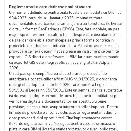
Reglementarile care definesc noul standard
Un moment definitoriu pentru piata locala a venit odata cu Ordinul
904/2023, care, de la 1 ianuarie 2025, impune ca toate
documentatiile de urbanism si amenajare a teritoriului sa fie livrate
digital, in format GeoPackage (.GPKG). Este, fara indoiala, un pas
major spre interoperabilitate, o tema despre care discutam de ani
de zile, dar care abia acum incepe sa prinda forma concreta in
proiectele de urbanism si infrastructura. A fost de asemenea si o
provocare ce ne-a determinat sa cream un instrument ce permite
exportul GIS direct din software-ul BIM. Iar acum, suntem mandri
ca exportul GIS este integrat oficial, nativ si gratuit in Allplan
2026.
Un alt pas spre simplificarea si accelerarea procesului de
autorizare a constructiilor a fost OUG nr. 31/2025, o ordonanta
de urgenta adoptata in aprilie 2025, care modifica Legea nr.
50/1991 si Legea nr. 350/2001. Este un semnal clar ca autoritatile
isi doresc sa adopte un mod de lucru bazat pe trasabilitate si pe
verificarea digitala a documentatiilor, iar acest lucru pune
presiune, in sensul bun, asupra tuturor actorilor implicati. Pentru
firmele de proiectare si constructii, aceste reglementari aduc nu
doar provocari, ci si oportunitati. Cine implementeaza corect
fluxurile digitale acum, va fi pregatit pentru ceea ce urmeaza: o
piata in care BIM si livrarile standardizate vor deveni obligatorii,