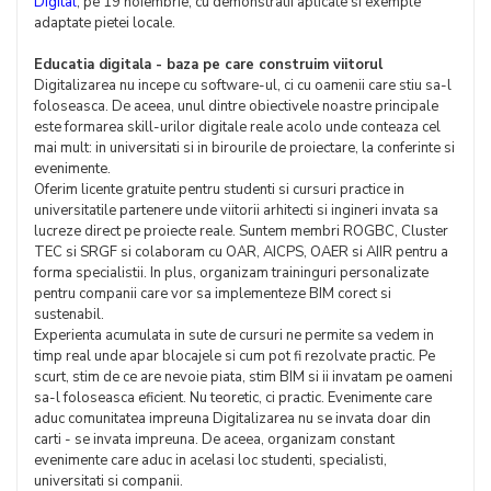
Digital
, pe 19 noiembrie, cu demonstratii aplicate si exemple
adaptate pietei locale.
Educatia digitala - baza pe care construim viitorul
Digitalizarea nu incepe cu software-ul, ci cu oamenii care stiu sa-l
foloseasca. De aceea, unul dintre obiectivele noastre principale
este formarea skill-urilor digitale reale acolo unde conteaza cel
mai mult: in universitati si in birourile de proiectare, la conferinte si
evenimente.
Oferim licente gratuite pentru studenti si cursuri practice in
universitatile partenere unde viitorii arhitecti si ingineri invata sa
lucreze direct pe proiecte reale. Suntem membri ROGBC, Cluster
TEC si SRGF si colaboram cu OAR, AICPS, OAER si AIIR pentru a
forma specialistii. In plus, organizam traininguri personalizate
pentru companii care vor sa implementeze BIM corect si
sustenabil.
Experienta acumulata in sute de cursuri ne permite sa vedem in
timp real unde apar blocajele si cum pot fi rezolvate practic. Pe
scurt, stim de ce are nevoie piata, stim BIM si ii invatam pe oameni
sa-l foloseasca eficient. Nu teoretic, ci practic. Evenimente care
aduc comunitatea impreuna Digitalizarea nu se invata doar din
carti - se invata impreuna. De aceea, organizam constant
evenimente care aduc in acelasi loc studenti, specialisti,
universitati si companii.