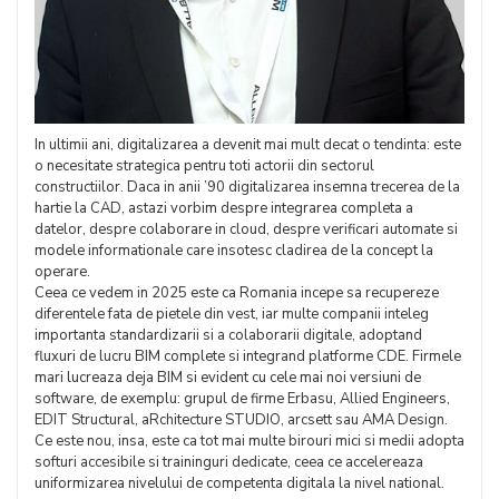
In ultimii ani, digitalizarea a devenit mai mult decat o tendinta: este
o necesitate strategica pentru toti actorii din sectorul
constructiilor. Daca in anii ’90 digitalizarea insemna trecerea de la
hartie la CAD, astazi vorbim despre integrarea completa a
datelor, despre colaborare in cloud, despre verificari automate si
modele informationale care insotesc cladirea de la concept la
operare.
Ceea ce vedem in 2025 este ca Romania incepe sa recupereze
diferentele fata de pietele din vest, iar multe companii inteleg
importanta standardizarii si a colaborarii digitale, adoptand
fluxuri de lucru BIM complete si integrand platforme CDE. Firmele
mari lucreaza deja BIM si evident cu cele mai noi versiuni de
software, de exemplu: grupul de firme Erbasu, Allied Engineers,
EDIT Structural, aRchitecture STUDIO, arcsett sau AMA Design.
Ce este nou, insa, este ca tot mai multe birouri mici si medii adopta
softuri accesibile si traininguri dedicate, ceea ce accelereaza
uniformizarea nivelului de competenta digitala la nivel national.