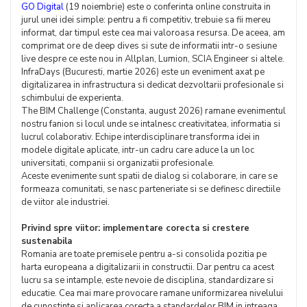
GO Digital
(19 noiembrie) este o conferinta online construita in
jurul unei idei simple: pentru a fi competitiv, trebuie sa fii mereu
informat, dar timpul este cea mai valoroasa resursa. De aceea, am
comprimat ore de deep dives si sute de informatii intr-o sesiune
live despre ce este nou in Allplan, Lumion, SCIA Engineer si altele.
InfraDays (Bucuresti, martie 2026) este un eveniment axat pe
digitalizarea in infrastructura si dedicat dezvoltarii profesionale si
schimbului de experienta.
The BIM Challenge (Constanta, august 2026) ramane evenimentul
nostru fanion si locul unde se intalnesc creativitatea, informatia si
lucrul colaborativ. Echipe interdisciplinare transforma idei in
modele digitale aplicate, intr-un cadru care aduce la un loc
universitati, companii si organizatii profesionale.
Aceste evenimente sunt spatii de dialog si colaborare, in care se
formeaza comunitati, se nasc parteneriate si se definesc directiile
de viitor ale industriei.
Privind spre viitor: implementare corecta si crestere
sustenabila
Romania are toate premisele pentru a-si consolida pozitia pe
harta europeana a digitalizarii in constructii. Dar pentru ca acest
lucru sa se intample, este nevoie de disciplina, standardizare si
educatie. Cea mai mare provocare ramane uniformizarea nivelului
de cunostinte si aplicarea corecta a standardelor BIM in intreaga