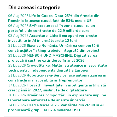
Din aceeasi categorie
Life in Codes: Doar 25% din firmele din
06 Aug 2026
România folosesc cloud, față de 53% media UE
SAP accelerează în zona cloud, cu un
06 Aug 2026
portofoliu de contracte de 22,9 miliarde euro
Accenture: Liderii europeni vor crește
03 Aug 2026
investițiile în AI în următoarele 12 luni
Sixense România: Urmărirea comportării
31 Iul 2026
construcțiilor în timp trebuie integrată din proiect
MENSCH UND MASCHINE: Digitalizarea
29 Iul 2026
proiectării sustine extinderea în anul 2026
CrowdStrike: Mutări strategice în securitate
23 Iul 2026
tech pentru independența digitală a Europei
Robotics-as-a-Service face automatizarea în
21 Iul 2026
construcții mai accesibilă antreprenorilor
Horváth: Investițiile în inteligența artificială
17 Iul 2026
cresc până în 2027, susținute de digitalizare
Urmărirea comportării în exploatare impune
16 Iul 2026
laboratoare autorizate de analize /încercări
Oracle fiscal 2026: Vânzările din cloud și AI
14 Iul 2026
propulsează grupul la 67,4 miliarde USD