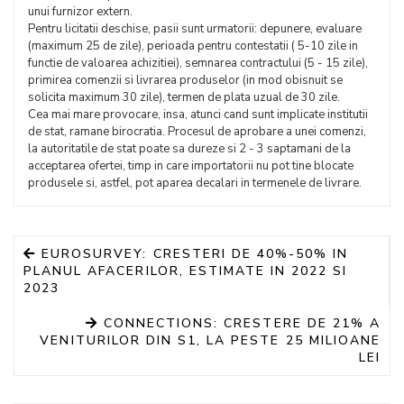
unui furnizor extern.
Pentru licitatii deschise, pasii sunt urmatorii: depunere, evaluare
(maximum 25 de zile), perioada pentru contestatii ( 5-10 zile in
functie de valoarea achizitiei), semnarea contractului (5 - 15 zile),
primirea comenzii si livrarea produselor (in mod obisnuit se
solicita maximum 30 zile), termen de plata uzual de 30 zile.
Cea mai mare provocare, insa, atunci cand sunt implicate institutii
de stat, ramane birocratia. Procesul de aprobare a unei comenzi,
la autoritatile de stat poate sa dureze si 2 - 3 saptamani de la
acceptarea ofertei, timp in care importatorii nu pot tine blocate
produsele si, astfel, pot aparea decalari in termenele de livrare.
EUROSURVEY: CRESTERI DE 40%-50% IN
PLANUL AFACERILOR, ESTIMATE IN 2022 SI
2023
CONNECTIONS: CRESTERE DE 21% A
VENITURILOR DIN S1, LA PESTE 25 MILIOANE
LEI