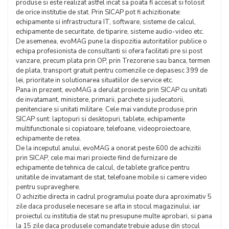
produse si este realizat astfel incat sa poata fi accesat si folosit
de orice institutie de stat. Prin SICAP pot fi achizitionate:
echipamente si infrastructura IT, software, sisteme de calcul,
echipamente de securitate, de tiparire, sisteme audio-video etc.
De asemenea, evoMAG pune la dispozitia autoritatilor publice o
echipa profesionista de consultanti si ofera facilitati pre si post
vanzare, precum plata prin OP, prin Trezorerie sau banca, termen
de plata, transport gratuit pentru comenzile ce depasesc 399 de
lei, prioritate in solutionarea situatiilor de service etc.
Pana in prezent, evoMAG a derulat proiecte prin SICAP cu unitati
de invatamant, ministere, primarii, parchete si judecatorii,
penitenciare si unitati militare. Cele mai vandute produse prin
SICAP sunt: laptopuri si desktopuri, tablete, echipamente
multifunctionale si copiatoare, telefoane, videoproiectoare,
echipamente de retea.
De la inceputul anului, evoMAG a onorat peste 600 de achizitii
prin SICAP, cele mai mari proiecte fiind de furnizare de
echipamente de tehnica de calcul, de tablete grafice pentru
unitatile de invatamant de stat, telefoane mobile si camere video
pentru supraveghere.
O achizitie directa in cadrul programului poate dura aproximativ 5
zile daca produsele necesare se afla in stocul magazinului, iar
proiectul cu institutia de stat nu presupune multe aprobari, si pana
la 15 zile daca produsele comandate trebuie aduse din stocul