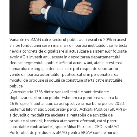
Vanarile evoMAG catre sectorul public au crescut cu 20% in acest
an, pe fondul unei cereri mai mari din partea institutiilor, ce reflecta
nevoia concreta de digitalizare si actualizare a sistemelor folosite.
evoMAG a investit anul acesta in dezvoltarea departamentului
dedicat segmentului public, infiintat acum 4 ani, atat in cresterea
numarului de angajati dedicati, care pot raspunde solicitarilor
venite din partea autoritatilor publice, cat si in personalizarea
mixului de produse si solutii ce constituie oferta catre institutiile
publice.
„Aproximativ 13% dintre vanzarile totale sunt destinate
digitalizarii sectorului public. Estimam ca ponderea va urca la
15%, spre finalul anului, cu perspective si mai bune pentru 2023.
Sistemul Informatic Colaborativ pentru Achizitii Publice (SICAP) s-
a dovedit o modalitate eficienta si rentabila de achizitie de
produse si servicii, benefica atat pentru ofertanti, cat si pentru
autoritatile contractante”, spune Mihai Patrascu, CEO evoMAG.
Portofoliul de produse evoMAG pentru SICAP contine mii de