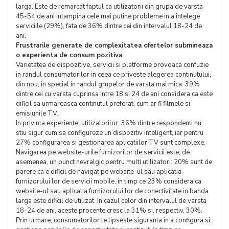
larga. Este de remarcat faptul ca utilizatorii din grupa de varsta
45-54 de ani intampina cele mai putine probleme in a intelege
serviciile (29%), fata de 36% dintre cei din intervalul 18-24 de
ani.
Frustrarile generate de complexitatea ofertelor submineaza
o experienta de consum pozitiva
Varietatea de dispozitive, servicii si platforme provoaca confuzie
in randul consumatorilor in ceea ce priveste alegerea continutului,
din nou, in special in randul grupelor de varsta mai mica. 39%
dintre cei cu varsta cuprinsa intre 18 si 24 de ani considera ca este
dificil sa urmareasca continutul preferat, cum ar fi filmele si
emisiunile TV.
In privinta experientei utilizatorilor, 36% dintre respondenti nu
stiu sigur cum sa configureze un dispozitiv inteligent, iar pentru
27% configurarea si gestionarea aplicatiilor TV sunt complexe.
Navigarea pe website-urile furnizorilor de servicii este, de
asemenea, un punct nevralgic pentru multi utilizatori: 20% sunt de
parere ca e dificil de navigat pe website-ul sau aplicatia
furnizorului lor de servicii mobile, in timp ce 23% considera ca
website-ul sau aplicatia furnizorului lor de conectivitate in banda
larga este dificil de utilizat. In cazul celor din intervalul de varsta
18-24 de ani, aceste procente cresc la 31% si, respectiv, 30%.
Prin urmare, consumatorilor le lipseste siguranta in a configura si