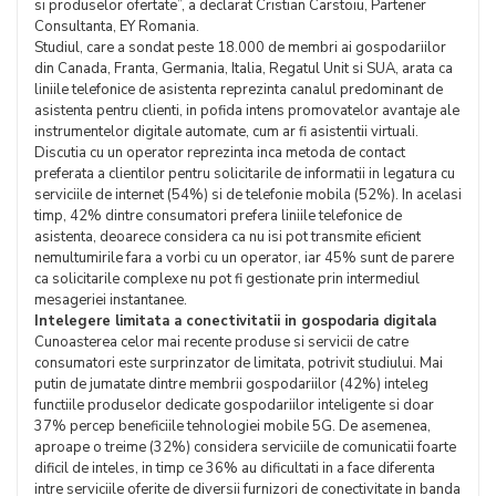
si produselor ofertate”, a declarat Cristian Carstoiu, Partener
Consultanta, EY Romania.
Studiul, care a sondat peste 18.000 de membri ai gospodariilor
din Canada, Franta, Germania, Italia, Regatul Unit si SUA, arata ca
liniile telefonice de asistenta reprezinta canalul predominant de
asistenta pentru clienti, in pofida intens promovatelor avantaje ale
instrumentelor digitale automate, cum ar fi asistentii virtuali.
Discutia cu un operator reprezinta inca metoda de contact
preferata a clientilor pentru solicitarile de informatii in legatura cu
serviciile de internet (54%) si de telefonie mobila (52%). In acelasi
timp, 42% dintre consumatori prefera liniile telefonice de
asistenta, deoarece considera ca nu isi pot transmite eficient
nemultumirile fara a vorbi cu un operator, iar 45% sunt de parere
ca solicitarile complexe nu pot fi gestionate prin intermediul
mesageriei instantanee.
Intelegere limitata a conectivitatii in gospodaria digitala
Cunoasterea celor mai recente produse si servicii de catre
consumatori este surprinzator de limitata, potrivit studiului. Mai
putin de jumatate dintre membrii gospodariilor (42%) inteleg
functiile produselor dedicate gospodariilor inteligente si doar
37% percep beneficiile tehnologiei mobile 5G. De asemenea,
aproape o treime (32%) considera serviciile de comunicatii foarte
dificil de inteles, in timp ce 36% au dificultati in a face diferenta
intre serviciile oferite de diversii furnizori de conectivitate in banda