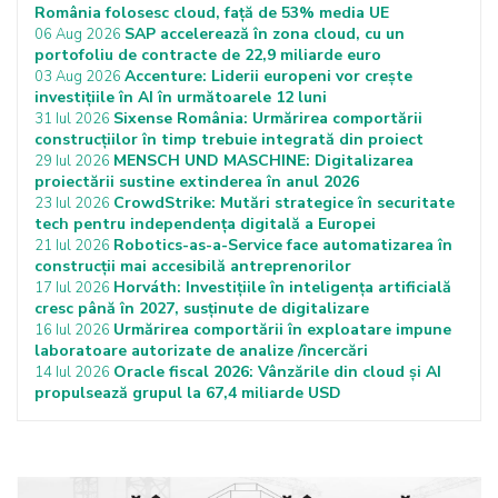
România folosesc cloud, față de 53% media UE
SAP accelerează în zona cloud, cu un
06 Aug 2026
portofoliu de contracte de 22,9 miliarde euro
Accenture: Liderii europeni vor crește
03 Aug 2026
investițiile în AI în următoarele 12 luni
Sixense România: Urmărirea comportării
31 Iul 2026
construcțiilor în timp trebuie integrată din proiect
MENSCH UND MASCHINE: Digitalizarea
29 Iul 2026
proiectării sustine extinderea în anul 2026
CrowdStrike: Mutări strategice în securitate
23 Iul 2026
tech pentru independența digitală a Europei
Robotics-as-a-Service face automatizarea în
21 Iul 2026
construcții mai accesibilă antreprenorilor
Horváth: Investițiile în inteligența artificială
17 Iul 2026
cresc până în 2027, susținute de digitalizare
Urmărirea comportării în exploatare impune
16 Iul 2026
laboratoare autorizate de analize /încercări
Oracle fiscal 2026: Vânzările din cloud și AI
14 Iul 2026
propulsează grupul la 67,4 miliarde USD