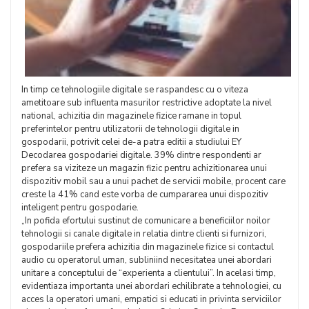
In timp ce tehnologiile digitale se raspandesc cu o viteza
ametitoare sub influenta masurilor restrictive adoptate la nivel
national, achizitia din magazinele fizice ramane in topul
preferintelor pentru utilizatorii de tehnologii digitale in
gospodarii, potrivit celei de-a patra editii a studiului EY
Decodarea gospodariei digitale. 39% dintre respondenti ar
prefera sa viziteze un magazin fizic pentru achizitionarea unui
dispozitiv mobil sau a unui pachet de servicii mobile, procent care
creste la 41% cand este vorba de cumpararea unui dispozitiv
inteligent pentru gospodarie.
„In pofida efortului sustinut de comunicare a beneficiilor noilor
tehnologii si canale digitale in relatia dintre clienti si furnizori,
gospodariile prefera achizitia din magazinele fizice si contactul
audio cu operatorul uman, subliniind necesitatea unei abordari
unitare a conceptului de “experienta a clientului”. In acelasi timp,
evidentiaza importanta unei abordari echilibrate a tehnologiei, cu
acces la operatori umani, empatici si educati in privinta serviciilor