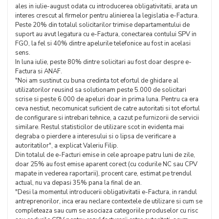
ales in iulie-august odata cu introducerea obligativitatii, arata un
interes crescut al firmelor pentru alinierea la legislatia e-Factura.
Peste 20% din totalul solicitarilor trimise departamentului de
suport au avut legatura cu e-Factura, conectarea contului SPV in
FGO, la fel si 40% dintre apelurile telefonice au fost in acelasi
sens.
In luna iulie, peste 80% dintre solicitari au fost doar despre e-
Factura si ANAF.
"Noi am sustinut cu buna credinta tot efortul de ghidare al
utilizatorilor reusind sa solutionam peste 5.000 de solicitari
scrise si peste 6.000 de apeluri doar in prima luna. Pentru ca era
ceva nestiut, necomunicat suficient de catre autoritati si tot efortul
de configurare si intrebari tehnice, a cazut pe furnizorii de servicii
similare. Restul statisticilor de utilizare scot in evidenta mai
degraba o pierdere a interesului si o lipsa de verificare a
autoritatilor", a explicat Valeriu Filip.
Din totalul de e-Facturi emise in cele aproape patru luni de zile,
doar 25% au fost emise aparent corect (cu codurile NC sau CPV
mapate in vederea raportarii), procent care, estimat pe trendul
actual, nu va depasi 35% pana la final de an.
"Desi la momentul introducerii obligativitatii e-Factura, in randul
antreprenorilor, inca erau neclare contextele de utilizare si cum se
completeaza sau cum se asociaza categoriile produselor cu risc