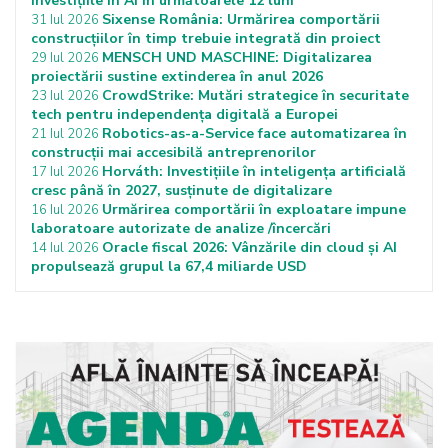
investițiile în AI în următoarele 12 luni
Sixense România: Urmărirea comportării
31 Iul 2026
construcțiilor în timp trebuie integrată din proiect
MENSCH UND MASCHINE: Digitalizarea
29 Iul 2026
proiectării sustine extinderea în anul 2026
CrowdStrike: Mutări strategice în securitate
23 Iul 2026
tech pentru independența digitală a Europei
Robotics-as-a-Service face automatizarea în
21 Iul 2026
construcții mai accesibilă antreprenorilor
Horváth: Investițiile în inteligența artificială
17 Iul 2026
cresc până în 2027, susținute de digitalizare
Urmărirea comportării în exploatare impune
16 Iul 2026
laboratoare autorizate de analize /încercări
Oracle fiscal 2026: Vânzările din cloud și AI
14 Iul 2026
propulsează grupul la 67,4 miliarde USD