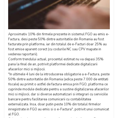
Aproximativ 10% din firmele prezente in sistemul FGO au emis e-
Factura, desi peste 50% dintre autoritatile din Romania au fost
facturate prin platforma, iar din totalul de e-Facturi doar 25% au
fost emise aparent corect (cu codurile NC sau CPV mapate in
vederea raportarii).
Conform trendului actual, procentul estimat nu va depasi 35%
pana la final de an, potrivit platformei dedicate digitalizarii
afacerilor mici si mijlocii.
"In ultimele 4 luni de la introducerea obligatorie a e-Factura, peste
50% dintre autoritatile din Romania (adica peste 7.000 de entitati
fiscale) au primit o astfel de factura emisa prin FGO, platforma ce
cuprinde module dedicate pentru a sustine digitalizarea afacerilor
mici si mijlocii, dar si diverse automatizari si integrari cu serviciile
bancare pentru facilitarea comunicarii cu contabilitatea
externalizata. Insa, doar putin peste 10% din totalul firmelor
inregistrate in FGO au emis si o e-Factura", potrivit unui comunicat
al FGO.