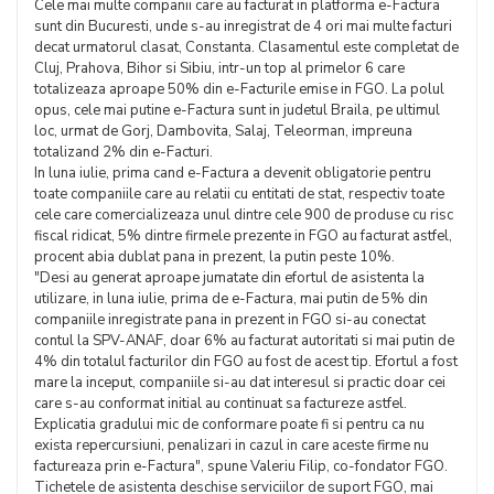
Cele mai multe companii care au facturat in platforma e-Factura
sunt din Bucuresti, unde s-au inregistrat de 4 ori mai multe facturi
decat urmatorul clasat, Constanta. Clasamentul este completat de
Cluj, Prahova, Bihor si Sibiu, intr-un top al primelor 6 care
totalizeaza aproape 50% din e-Facturile emise in FGO. La polul
opus, cele mai putine e-Factura sunt in judetul Braila, pe ultimul
loc, urmat de Gorj, Dambovita, Salaj, Teleorman, impreuna
totalizand 2% din e-Facturi.
In luna iulie, prima cand e-Factura a devenit obligatorie pentru
toate companiile care au relatii cu entitati de stat, respectiv toate
cele care comercializeaza unul dintre cele 900 de produse cu risc
fiscal ridicat, 5% dintre firmele prezente in FGO au facturat astfel,
procent abia dublat pana in prezent, la putin peste 10%.
"Desi au generat aproape jumatate din efortul de asistenta la
utilizare, in luna iulie, prima de e-Factura, mai putin de 5% din
companiile inregistrate pana in prezent in FGO si-au conectat
contul la SPV-ANAF, doar 6% au facturat autoritati si mai putin de
4% din totalul facturilor din FGO au fost de acest tip. Efortul a fost
mare la inceput, companiile si-au dat interesul si practic doar cei
care s-au conformat initial au continuat sa factureze astfel.
Explicatia gradului mic de conformare poate fi si pentru ca nu
exista repercursiuni, penalizari in cazul in care aceste firme nu
factureaza prin e-Factura", spune Valeriu Filip, co-fondator FGO.
Tichetele de asistenta deschise serviciilor de suport FGO, mai