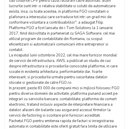
sau codurile CPV pentru cazul facturarii catre autoritati, acum
lucrurile sunt intr-o relativa stabilitate si solutii de automatizare
exista, insa, cu toate acestea, in platforma FGO constatam o
plafonare a interesului care se traduce tot intr-un grad mic de
conformare voluntara a contribuabililor", a adaugat Filip.
Platforma FGO a fost lansata de i-Tom Solutions la 1 ianuarie
2017, fiind dezvoltata in parteneriat cu SAGA Software, cel mai
utilizat program de contabilitate din Romania, cu scopul
eficientizarii si automatizarii comunicarii intre antreprenor si
contabil.
La inceputul lunii octombrie 2022, cel mai mare furnizor mondial
de servicii de infrastructura, AWS, a publicat un studiu de caz
despre infrastructura si procedurile cunoscutei platforme, in care
scoate in evidenta arhitectura, performantele dar, foarte
interesant, si procedurile urmate pentru securitatea datelor
stocate si gestionate de catre FGO.ro.
In prezent, peste 83.000 de companii mici si mijlocii folosesc FGO
pentru diverse domenii de activitate, platforma punand accent pe
integrari cu serviciile bancare, contabilitate, platforme de comert
electronic, tratand inclusiv aspecte de interpretare financiara a
datelor afacerii din balante sau asigurand accesul firmelor la
servicii de factoring si scontare prin furnizori acreditati.
Pachetul FGO pentru emiterea rapida de facturi si inregistrarea
automata in contabilitate este oferit gratuit fara limita de utilizare