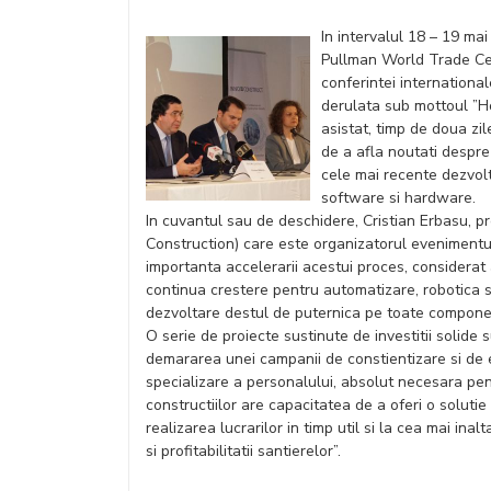
In intervalul 18 – 19 ma
Pullman World Trade Cent
conferintei internationa
derulata sub mottoul ”Ho
asistat, timp de doua zil
de a afla noutati despre 
cele mai recente dezvolta
software si hardware.
In cuvantul sau de deschidere, Cristian Erbasu, 
Construction) care este organizatorul evenimentului,
importanta accelerarii acestui proces, considerat a 
continua crestere pentru automatizare, robotica si
dezvoltare destul de puternica pe toate componentel
O serie de proiecte sustinute de investitii solide
demararea unei campanii de constientizare si de e
specializare a personalului, absolut necesara pen
constructiilor are capacitatea de a oferi o solutie
realizarea lucrarilor in timp util si la cea mai in
si profitabilitatii santierelor”.