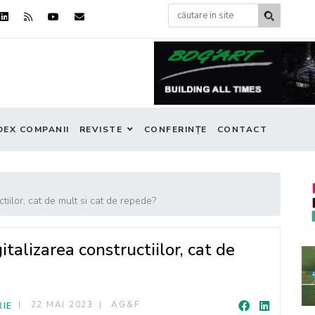
DEX COMPANII
REVISTE
CONFERINȚE
CONTACT
lor, cat de mult si cat de repede?
izarea constructiilor, cat de
22 MAI 2023
AG&F
RIE