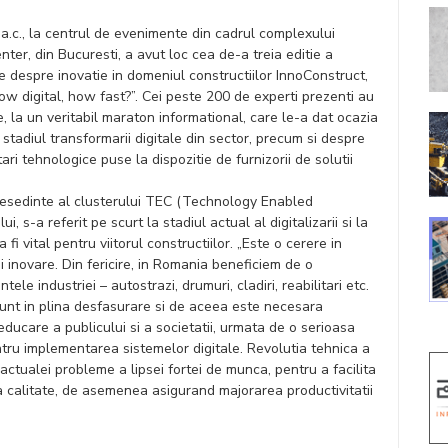
i a.c., la centrul de evenimente din cadrul complexului
er, din Bucuresti, a avut loc cea de-a treia editie a
le despre inovatie in domeniul constructiilor InnoConstruct,
w digital, how fast?”. Cei peste 200 de experti prezenti au
e, la un veritabil maraton informational, care le-a dat ocazia
stadiul transformarii digitale din sector, precum si despre
ri tehnologice puse la dispozitie de furnizorii de solutii
presedinte al clusterului TEC (Technology Enabled
 s-a referit pe scurt la stadiul actual al digitalizarii si la
fi vital pentru viitorul constructiilor. „Este o cerere in
 inovare. Din fericire, in Romania beneficiem de o
e industriei – autostrazi, drumuri, cladiri, reabilitari etc.
 sunt in plina desfasurare si de aceea este necesara
ducare a publicului si a societatii, urmata de o serioasa
tru implementarea sistemelor digitale. Revolutia tehnica a
 actualei probleme a lipsei fortei de munca, pentru a facilita
alta calitate, de asemenea asigurand majorarea productivitatii