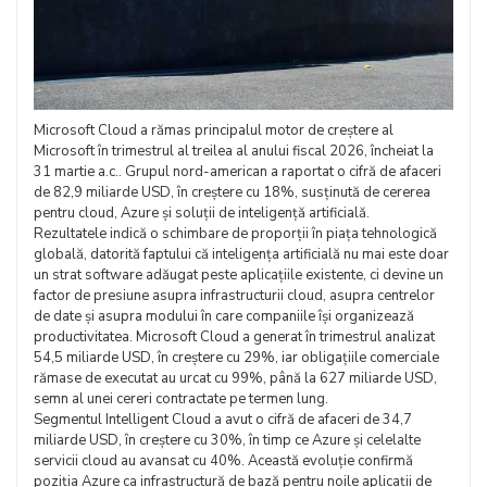
Microsoft Cloud a rămas principalul motor de creștere al
Microsoft în trimestrul al treilea al anului fiscal 2026, încheiat la
31 martie a.c.. Grupul nord-american a raportat o cifră de afaceri
de 82,9 miliarde USD, în creștere cu 18%, susținută de cererea
pentru cloud, Azure și soluții de inteligență artificială.
Rezultatele indică o schimbare de proporții în piața tehnologică
globală, datorită faptului că inteligența artificială nu mai este doar
un strat software adăugat peste aplicațiile existente, ci devine un
factor de presiune asupra infrastructurii cloud, asupra centrelor
de date și asupra modului în care companiile își organizează
productivitatea. Microsoft Cloud a generat în trimestrul analizat
54,5 miliarde USD, în creștere cu 29%, iar obligațiile comerciale
rămase de executat au urcat cu 99%, până la 627 miliarde USD,
semn al unei cereri contractate pe termen lung.
Segmentul Intelligent Cloud a avut o cifră de afaceri de 34,7
miliarde USD, în creștere cu 30%, în timp ce Azure și celelalte
servicii cloud au avansat cu 40%. Această evoluție confirmă
poziția Azure ca infrastructură de bază pentru noile aplicații de