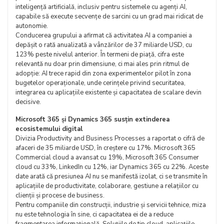
inteligență artificială, inclusiv pentru sistemele cu agenți AI,
capabile să execute secvențe de sarcini cu un grad mai ridicat de
autonomie.
Conducerea grupului a afirmat că activitatea AI a companiei a
depășit o rată anualizată a vânzărilor de 37 miliarde USD, cu
123% peste nivelul anterior. În termeni de piață, cifra este
relevantă nu doar prin dimensiune, ci mai ales prin ritmul de
adopție: AI trece rapid din zona experimentelor pilot în zona
bugetelor operaționale, unde cerințele privind securitatea,
integrarea cu aplicațiile existente și capacitatea de scalare devin
decisive.
Microsoft 365 și Dynamics 365 susțin extinderea
ecosistemului digital
Divizia Productivity and Business Processes a raportat o cifră de
afaceri de 35 miliarde USD, în creștere cu 17%. Microsoft 365
Commercial cloud a avansat cu 19%, Microsoft 365 Consumer
cloud cu 33%, LinkedIn cu 12%, iar Dynamics 365 cu 22%. Aceste
date arată că presiunea AI nu se manifestă izolat, ci se transmite în
aplicațiile de productivitate, colaborare, gestiune a relațiilor cu
clienții și procese de business.
Pentru companiile din construcții, industrie și servicii tehnice, miza
nu este tehnologia în sine, ci capacitatea ei de a reduce