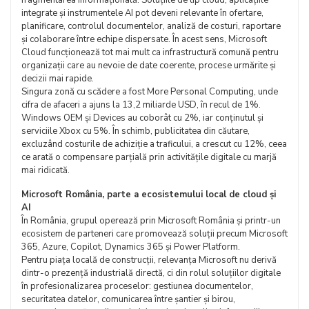
fragmentarea informațională. Soluțiile de tip cloud, aplicațiile
integrate și instrumentele AI pot deveni relevante în ofertare,
planificare, controlul documentelor, analiză de costuri, raportare
și colaborare între echipe dispersate. În acest sens, Microsoft
Cloud funcționează tot mai mult ca infrastructură comună pentru
organizații care au nevoie de date coerente, procese urmărite și
decizii mai rapide.
Singura zonă cu scădere a fost More Personal Computing, unde
cifra de afaceri a ajuns la 13,2 miliarde USD, în recul de 1%.
Windows OEM și Devices au coborât cu 2%, iar conținutul și
serviciile Xbox cu 5%. În schimb, publicitatea din căutare,
excluzând costurile de achiziție a traficului, a crescut cu 12%, ceea
ce arată o compensare parțială prin activitățile digitale cu marjă
mai ridicată.
Microsoft România, parte a ecosistemului local de cloud și
AI
În România, grupul operează prin Microsoft România și printr-un
ecosistem de parteneri care promovează soluții precum Microsoft
365, Azure, Copilot, Dynamics 365 și Power Platform.
Pentru piața locală de construcții, relevanța Microsoft nu derivă
dintr-o prezență industrială directă, ci din rolul soluțiilor digitale
în profesionalizarea proceselor: gestiunea documentelor,
securitatea datelor, comunicarea între șantier și birou,