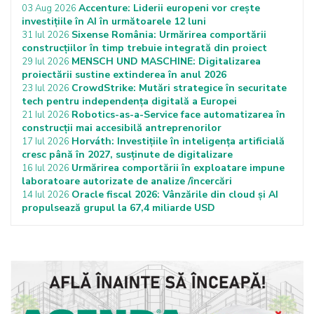
Accenture: Liderii europeni vor crește
03 Aug 2026
investițiile în AI în următoarele 12 luni
Sixense România: Urmărirea comportării
31 Iul 2026
construcțiilor în timp trebuie integrată din proiect
MENSCH UND MASCHINE: Digitalizarea
29 Iul 2026
proiectării sustine extinderea în anul 2026
CrowdStrike: Mutări strategice în securitate
23 Iul 2026
tech pentru independența digitală a Europei
Robotics-as-a-Service face automatizarea în
21 Iul 2026
construcții mai accesibilă antreprenorilor
Horváth: Investițiile în inteligența artificială
17 Iul 2026
cresc până în 2027, susținute de digitalizare
Urmărirea comportării în exploatare impune
16 Iul 2026
laboratoare autorizate de analize /încercări
Oracle fiscal 2026: Vânzările din cloud și AI
14 Iul 2026
propulsează grupul la 67,4 miliarde USD