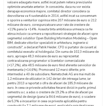
valoare adaugata mare, astfel incat putem reitera previziunile
optimiste anuntate anterior. In consecinta, daca nu vor exista
derapaje economice majore, comitetul director considera ca
dezvoltarea va fi sustenabila in 2014, astfel incat sa consemnam
o sporire a veniturilor cuprinsa intre 207 milioane de euro si 212
milioane de euro, corespunzatoare unor rate de crestere de
+11% pana la +14%. Aceasta tinta ambitioasa urmeaza sa fie
atinsa inclusiv ca urmare a repozitionarii strategiei de afaceri spre
segmentul solutiilor Open Building Information Modeling – Open
BIM, dedicate viitorilor specialisti in arhitectura, inginerie si
constructii", a declarat Patrik Heider, CFO si purtator de cuvant al
comitetului executiv al holdingului. Din suma de 102,3 milioane de
euro, aproape 48,3 milioane de euro au reprezentat
contravaloarea programelor si licentelor comercializate
(+17,2%), alte 48,5 milioane de euro fiind aferente serviciilor de
mentenanta (+14,6%). Promovand 12 marci diferite, prin
intermediul a 40 de subsidiare, Nemetschek AG are mai mult de
1,2 milioane de utilizatori in 142 de tari din intreaga lume, iar
pentru 2013 a raportat o cifra de afaceri de 185,9 milioane de
euro. In ceea ce priveste activitatea fiecarei divizii in parte, primul
semestru a.c. a adus o crestere de 19,2% a cifrei de afaceri pe
segmentul de design (pana la 84,6 milioane de euro), o scadere
de 5,3% a incasarilor in ceea ce priveste aplicatiile pentru
constructii (la 7,1 milioane de euro), explicabila prin finalizarea