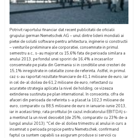
Potrivit raportului financiar dat recent publicitatii de oficialii
grupului german Nemetschek AG – unul dintre liderii mondiali ai
pietei de solutii software pentru arhitectura, inginerie si constructii
– veniturile preliminare ale corporatiei, consemnate in primul
semestru a.c., s-au majorat cu 15,6% fata de perioada similara a
anului 2013, pe fondul unei sporiri de 16,4% a incasarilor
consemnate pe piata din Germania si in conditiile unei cresteri de
15,1% inregistrate in celelalte zone de referinta. Astfel, in primul
caz s-au raportat rezultate financiare de
41,1 milioane de euro, iar
in cel de-al doilea de 61,2 milioane de euro, reflectand cu
acuratete strategia aplicata la nivel de holding, ce vizeaza
extinderea sustinuta pe plan international. In consecinta, cifra de
afaceri din perioada de referinta s-a plasat la 102,3 milioane de
euro, comparativ cu 88,5 milioane de euro in ianuarie-iunie 2013,
iar in acelasi timp, rata profitului (in cazul indicatorului EBITDA) s-
a mentinut la un nivel deosebit (de 25%, comparativ cu 23% de-a
lungul anului 2013). "Cel de-al doilea trimestru al anului in curs a
insemnat o perioada propice pentru Nemetschek, confirmand
faptul ca suntem capabili sa asiguram produse si servicii cu