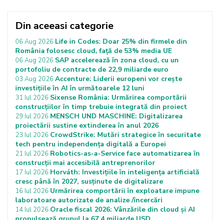
Din aceeasi categorie
Life in Codes: Doar 25% din firmele din
06 Aug 2026
România folosesc cloud, față de 53% media UE
SAP accelerează în zona cloud, cu un
06 Aug 2026
portofoliu de contracte de 22,9 miliarde euro
Accenture: Liderii europeni vor crește
03 Aug 2026
investițiile în AI în următoarele 12 luni
Sixense România: Urmărirea comportării
31 Iul 2026
construcțiilor în timp trebuie integrată din proiect
MENSCH UND MASCHINE: Digitalizarea
29 Iul 2026
proiectării sustine extinderea în anul 2026
CrowdStrike: Mutări strategice în securitate
23 Iul 2026
tech pentru independența digitală a Europei
Robotics-as-a-Service face automatizarea în
21 Iul 2026
construcții mai accesibilă antreprenorilor
Horváth: Investițiile în inteligența artificială
17 Iul 2026
cresc până în 2027, susținute de digitalizare
Urmărirea comportării în exploatare impune
16 Iul 2026
laboratoare autorizate de analize /încercări
Oracle fiscal 2026: Vânzările din cloud și AI
14 Iul 2026
propulsează grupul la 67,4 miliarde USD