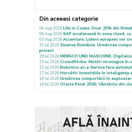
Din aceeasi categorie
Life in Codes: Doar 25% din firme
06 Aug 2026
SAP accelerează în zona cloud, cu
06 Aug 2026
Accenture: Liderii europeni vor cre
03 Aug 2026
Sixense România: Urmărirea comportă
31 Iul 2026
proiect
MENSCH UND MASCHINE: Digitalizare
29 Iul 2026
CrowdStrike: Mutări strategice în 
23 Iul 2026
Robotics-as-a-Service face automati
21 Iul 2026
Horváth: Investițiile în inteligența 
17 Iul 2026
Urmărirea comportării în exploatar
16 Iul 2026
Oracle fiscal 2026: Vânzările din cl
14 Iul 2026