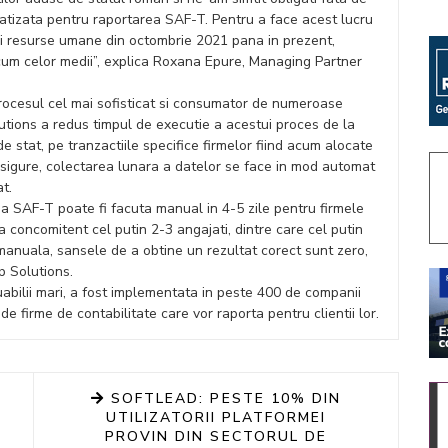
tizata pentru raportarea SAF-T. Pentru a face acest lucru
si resurse umane din octombrie 2021 pana in prezent,
acum celor medii”, explica Roxana Epure, Managing Partner
procesul cel mai sofisticat si consumator de numeroase
olutions a redus timpul de executie a acestui proces de la
de stat, pe tranzactiile specifice firmelor fiind acum alocate
si sigure, colectarea lunara a datelor se face in mod automat
t.
rea SAF-T poate fi facuta manual in 4-5 zile pentru firmele
a concomitent cel putin 2-3 angajati, dintre care cel putin
 manuala, sansele de a obtine un rezultat corect sunt zero,
Up Solutions.
uabilii mari, a fost implementata in peste 400 de companii
e firme de contabilitate care vor raporta pentru clientii lor.
SOFTLEAD: PESTE 10% DIN
UTILIZATORII PLATFORMEI
PROVIN DIN SECTORUL DE