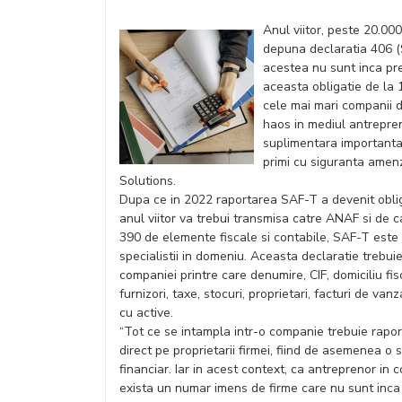
Anul viitor, peste 20.000
depuna declaratia 406 (
acestea nu sunt inca pr
aceasta obligatie de la 
cele mai mari companii d
haos in mediul antrepreno
suplimentara importanta.
primi cu siguranta amen
Solutions.
Dupa ce in 2022 raportarea SAF-T a devenit obliga
anul viitor va trebui transmisa catre ANAF si de c
390 de elemente fiscale si contabile, SAF-T este
specialistii in domeniu. Aceasta declaratie trebuie
companiei printre care denumire, CIF, domiciliu fisca
furnizori, taxe, stocuri, proprietari, facturi de van
cu active.
“Tot ce se intampla intr-o companie trebuie rapor
direct pe proprietarii firmei, fiind de asemenea 
financiar. Iar in acest context, ca antreprenor in
exista un numar imens de firme care nu sunt inca