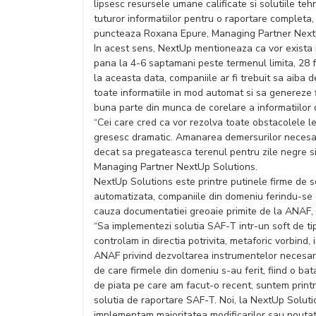
lipsesc resursele umane calificate si solutiile te
tuturor informatiilor pentru o raportare completa, far
puncteaza Roxana Epure, Managing Partner Next
In acest sens, NextUp mentioneaza ca vor exista i
pana la 4-6 saptamani peste termenul limita, 28
la aceasta data, companiile ar fi trebuit sa aiba 
toate informatiile in mod automat si sa genereze f
buna parte din munca de corelare a informatiilor d
“Cei care cred ca vor rezolva toate obstacolele l
gresesc dramatic. Amanarea demersurilor necesa
decat sa pregateasca terenul pentru zile negre si
Managing Partner NextUp Solutions.
NextUp Solutions este printre putinele firme de 
automatizata, companiile din domeniu ferindu-se 
cauza documentatiei greoaie primite de la ANAF, li
“Sa implementezi solutia SAF-T intr-un soft de ti
controlam in directia potrivita, metaforic vorbind
ANAF privind dezvoltarea instrumentelor necesa
de care firmele din domeniu s-au ferit, fiind o ba
de piata pe care am facut-o recent, suntem printre
solutia de raportare SAF-T. Noi, la NextUp Solution
implementam majoritatea modificarilor sau noutati