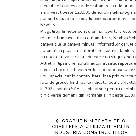
mediul de business sa dezvoltam o solutie automa
am investit peste 120.000 de euro in tehnologie 
punand solutia la dispozitia companiilor mari si 
NextUp.
Pregatirea firmelor pentru prima raportare este 
resurse. Prin investitii in automatizari, NextUp S
cateva zile la cateva minute, informatiilor cerute 
automat. In plus, cu ajutorul unei solutii stabile 
cu doar cateva click-uri, de catre un singur angaja
Altfel, in lipsa unei solutii automatizate, raporta
medii in loc de cateva minute, si doar daca lucrez
unul specializat in contabilitate. Insa prin munca
rata de greseli fiind foarte ridicata, potrivit Next
In 2022, solutia SAF-T, obligatorie pentru contrib
din diverse domenii din Romania si in peste 1.000 d
GRAPHEIN MIZEAZA PE O
CRESTERE A UTILIZARII BIM IN
INDUSTRIA CONSTRUCTIILOR