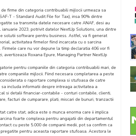
 de firme din categoria contribuabili mijlocii urmeaza sa
SAF-T - Standard Audit File for Tax), insa 90% dintre
egatite sa transmita datele necesare catre ANAF, desi au
1 ianuarie 2023, potrivit datelor NextUp Solutions, una dintre
e solutii software pentru business. Astfel, va fi generat
rial, activitatea firmelor fiind incarcata cu o sarcina
 Firmele care nu vor depune la timp declaratia 406 vor fi
zi, avertizeaza Roxana Epure, Managing Partner NextUp
torie pentru companiile din categoria contribuabili mari, de
atre companiile mijlocii. Fiind necesara completarea a peste
 considerata o raportare complexa si stufoasa de catre
 sa includa informatii despre intreaga activitatea a
l si detalii financiar-contabile - conturi contabile, clienti,
zare, facturi de cumparare, plati, miscari de bunuri, tranzactii
tat catre stat, adica este o munca enorma care ii implica
o sarcina foarte complexa pentru angajatii din departamentul
 contact cu peste 5.000 de companii medii, pot sa confirm ca
 pregatite pentru aceasta raportare stufoasa. Acestora le