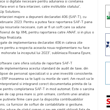
hnice si digitale necesare pentru adunarea si corelarea
a erori si fara intarzieri, catre institutiile statului”,
Up Solutions.
ntarzieri majore a depunerii declaratiei 406 (SAF-T), cu
 februarie 2023. Pentru a putea face raportarea SAF-T pana
deja resursele necesare, cum ar fi un soft care sa adune
isierul de tip XML pentru raportarea catre ANAF, si in plus o
eja finalizata.
egate de implementarea declaratiei 406 in cateva zile
re pentru a respecta aceasta noua reglementare nu face
 mohorate la inceputul lui 2023”, subliniaza Roxana Epure,
software care ofera solutia de raportare SAF-T
de implementarea acestui standard de audit de taxe, din
psei de personal specializat si a unei investitii consistente.
p ERP inseamna sa te lupti cu morile de vant. Am reusit sa le
, interpretand si integrand corect documentatia primita de la
re pentru completarea SAF-T in mod automat. Este o sarcina
taie de cap prea mare si, prin urmare, conform unei analize
 putinele firme care pun la dispozitia contribuabililor
s, ca furnizor de softuri de contabilitate si gestiune,
lor aduse de statul roman si ne-am simtit obligati fata de