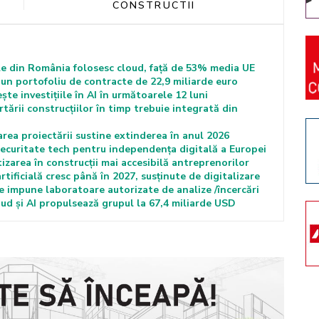
CONSTRUCTII
le din România folosesc cloud, față de 53% media UE
 un portofoliu de contracte de 22,9 miliarde euro
ște investițiile în AI în următoarele 12 luni
rii construcțiilor în timp trebuie integrată din
a proiectării sustine extinderea în anul 2026
securitate tech pentru independența digitală a Europei
zarea în construcții mai accesibilă antreprenorilor
artificială cresc până în 2027, susținute de digitalizare
e impune laboratoare autorizate de analize /încercări
oud și AI propulsează grupul la 67,4 miliarde USD