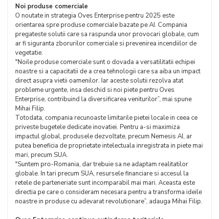
Noi produse comerciale
O noutate in strategia Oves Enterprise pentru 2025 este
orientarea spre produse comerciale bazate pe AI. Compania
pregateste solutii care sa raspunda unor provocari globale, cum
ar fi siguranta zborurilor comerciale si prevenirea incendiilor de
vegetatie.
"Noile produse comerciale sunt o dovada a versatilitatii echipei
noastre si a capacitatii de a crea tehnologii care sa aiba un impact
direct asupra vietii oamenilor. Iar aceste solutii rezolva atat
probleme urgente, insa deschid si noi piete pentru Oves
Enterprise, contribuind la diversificarea veniturilor”, mai spune
Mihai Filip.
Totodata, compania recunoaste limitarile pietei locale in ceea ce
priveste bugetele dedicate inovatiei. Pentru a-si maximiza
impactul global, produsele dezvoltate, precum Nemesis AI, ar
putea beneficia de proprietate intelectuala inregistrata in piete mai
mari, precum SUA.
"Suntem pro-Romania, dar trebuie sa ne adaptam realitatilor
globale. In tari precum SUA, resursele financiare si accesul la
retele de parteneriate sunt incomparabil mai mari. Aceasta este
directia pe care o consideram necesara pentru a transforma ideile
noastre in produse cu adevarat revolutionare”, adauga Mihai Filip.