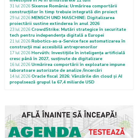
investițiile în AI în următoarele 12 luni
Sixense România: Urmărirea comportării
31 Iul 2026
construcțiilor în timp trebuie integrată din proiect
MENSCH UND MASCHINE: Digitalizarea
29 Iul 2026
proiectării sustine extinderea în anul 2026
CrowdStrike: Mutări strategice în securitate
23 Iul 2026
tech pentru independența digitală a Europei
Robotics-as-a-Service face automatizarea în
21 Iul 2026
construcții mai accesibilă antreprenorilor
Horváth: Investițiile în inteligența artificială
17 Iul 2026
cresc până în 2027, susținute de digitalizare
Urmărirea comportării în exploatare impune
16 Iul 2026
laboratoare autorizate de analize /încercări
Oracle fiscal 2026: Vânzările din cloud și AI
14 Iul 2026
propulsează grupul la 67,4 miliarde USD