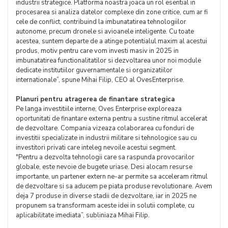
industrii strategice. Platforma noastra joaca un rol esential in
procesarea si analiza datelor complexe din zone critice, cum ar fi
cele de conflict, contribuind la imbunatatirea tehnologiilor
autonome, precum dronele si avioanele inteligente. Cu toate
acestea, suntem departe de a atinge potentialul maxim al acestui
produs, motiv pentru care vom investi masiv in 2025 in
imbunatatirea functionalitatilor si dezvoltarea unor noi module
dedicate institutiilor guvernamentale si organizatiilor
internationale”, spune Mihai Filip, CEO al OvesEnterprise.
Planuri pentru atragerea de finantare strategica
Pe langa investitiile interne, Oves Enterprise exploreaza
oportunitati de finantare externa pentru a sustine ritmul accelerat
de dezvoltare. Compania vizeaza colaborarea cu fonduri de
investitii specializate in industrii militare si tehnologice sau cu
investitori privati care inteleg nevoile acestui segment.
"Pentru a dezvolta tehnologii care sa raspunda provocarilor
globale, este nevoie de bugete uriase. Desi alocam resurse
importante, un partener extern ne-ar permite sa acceleram ritmul
de dezvoltare si sa aducem pe piata produse revolutionare. Avem
deja 7 produse in diverse stadii de dezvoltare, iar in 2025 ne
propunem sa transformam aceste idei in solutii complete, cu
aplicabilitate imediata”, subliniaza Mihai Filip.