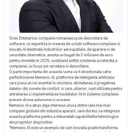
Oves Enterprise, companie romaneasca de dezvoltare de
software, cu expertiza in crearea de solutii software complexe si
inovatii AI destinate industriilor aerospatiale, de aparare si de
securitate cibernetica, anunta un buget de 3 milioane de euro
pentru investitii in 2025, sustinand astfel cresterea accelerata a
companiei, cu focus pe cercetare si dezvoltare.
O parte importanta din aceasta suma va fi directionata catre
perfectionarea Nemesis AI, platforma de inteligenta artificiala,
care joaca un rol esential in structura, etichetarea si pregatirea
datelor din zonele de conflict, si care, ulterior, sunt utilizate pentru
antrenarea si implementarea modelelor AI in sisteme complexe,
precum drone autonome si avioane.
Nemesis AI a atras deja interesul unora dintre cele mai mari
companii globale din industria apararii, care doresc sa integreze
aceasta platforma pentru a imbunatati capabilitatile tehnologice
ale propriilor dispozitive.
"Nemesis AI este un exemplu de cum inovatia poate transforma