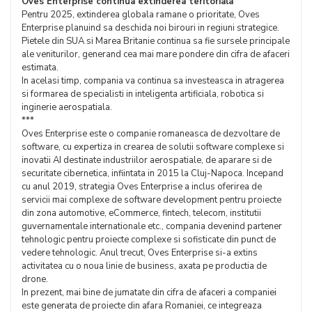
Oves
Enterprise continua extinderea teritoriala
Pentru 2025, extinderea globala ramane o prioritate, Oves
Enterprise planuind sa deschida noi birouri in regiuni strategice.
Pietele din SUA si Marea Britanie continua sa fie sursele principale
ale veniturilor, generand cea mai mare pondere din cifra de afaceri
estimata.
In acelasi timp, compania va continua sa investeasca in atragerea
si formarea de specialisti in inteligenta artificiala, robotica si
inginerie aerospatiala.
***
Oves Enterprise este o companie romaneasca de dezvoltare de
software, cu expertiza in crearea de solutii software complexe si
inovatii AI destinate industriilor aerospatiale, de aparare si de
securitate cibernetica, infiintata in 2015 la Cluj-Napoca. Incepand
cu anul 2019, strategia Oves Enterprise a inclus oferirea de
servicii mai complexe de software development pentru proiecte
din zona automotive, eCommerce, fintech, telecom, institutii
guvernamentale internationale etc., compania devenind partener
tehnologic pentru proiecte complexe si sofisticate din punct de
vedere tehnologic. Anul trecut, Oves Enterprise si-a extins
activitatea cu o noua linie de business, axata pe productia de
drone.
In prezent, mai bine de jumatate din cifra de afaceri a companiei
este generata de proiecte din afara Romaniei, ce integreaza