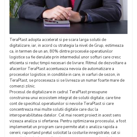
TeraPlast adopta accelerat si pe scara larga solutii de
digitalizare, iar, in acord cu strategia la nivel de Grup, estimeaza
ca, in termen de un an, 80% dintre procesele operatiunilor
logistice sa fie derulate prin intermediul unor softuri care cresc
eficienta si reduc timpii necesari de livrare. Ritmul de dezvoltare a
afacerilor TeraPlast accentueaza nevoia de automatizare a
proceselor logistice, in conditiile in care, in varfuri de sezon, in
TeraPlast, se proceseaza si se livreaza un numar foarte mare de
comenzi zilnic.
Procesul de digitalizare in cadrul TeraPlast presupune
construirea unui ecosistem integrat de solutii digitale, care tine
cont de specificul operatiunilor si nevoile TeraPlast si care
concentreaza mai multe solutii digitale care duc la
interoperabilitatea datelor. Cel mai recent proiect in acest sens
vizeaza analiza si ofertarea. Pentru optimizarea procesului, a fost
implementat un program care permite atat o analiza rapida a
cererii, raportand pretul solicitat la costurile inregistrate, cat si