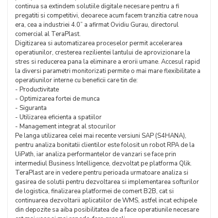
continua sa extindem solutiile digitale necesare pentru a fi
pregatiti si competitivi, deoarece acum facem tranzitia catre noua
era, cea a industriei 4.0” a afirmat Ovidiu Gurau, directorul
comercial al TeraPlast.
Digitizarea si automatizarea proceselor permit accelerarea
operatiunilor, cresterea rezilientei lantului de aprovizionare la
stres si reducerea pana la eliminare a erorii umane. Accesul rapid
la diversi parametri monitorizati permite o mai mare flexibilitate a
operatiunilor interne cu beneficii care tin de:
- Productivitate
- Optimizarea fortei de munca
- Siguranta
- Utilizarea eficienta a spatiilor
- Management integrat al stocurilor
Pe langa utilizarea celei mai recente versiuni SAP (S4HANA),
pentru analiza bonitatii clientilor este folosit un robot RPA de la
UiPath, iar analiza performantelor de vanzari se face prin
intermediul Business Intelligence, dezvoltat pe platforma Qlik.
TeraPlast are in vedere pentru perioada urmatoare analiza si
gasirea de solutii pentru dezvoltarea si implementarea softurilor
de logistica, finalizarea platformei de comert B2B, cat si
continuarea dezvoltarii aplicatiilor de WMS, astfel incat echipele
din depozite sa aiba posibilitatea de a face operatiunile necesare