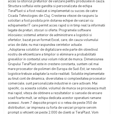
acces la istoricul preturilor de vanzare pentru produsele in cauza.
Structura softului este gandita si personalizata de echipa
TeraPlast si a fost realizat si implementat cu succes de catre
Cicada Tehnologies din Cluj. Cresterea vitezei de raspuns la
solicitari a fost posibila prin dotarea echipei de vanzari cu
echipamente IT care permit acces rapid si in timp real la informatii
legate de preturi, stocuri si oferte. Programele software
inlocuiesc sistemul anterior de administrare a logisticii si
ofertelor, bazat pe un format Excel, care, din cauza volumului
urias de date, nu mai raspundea cerintelor actuale.
„Adoptarea solutiilor de digitalizare este parte din obiectivul
nostru de eficientizare a timpilor si eliminare a probabilitatii
greselilor in contextul unui volum ridicat de munca. Dimensiunea
Grupului TeraPlast este in crestere constanta, suntem cel mai
mare procesator de polimeri din Europa de Sud-Est, iar nevoile
logistice trebuie adaptate la noile realitati. Solutiile implementate
au tinut cont de dinamica, diversitatea si complexitatea proceselor
comerciale, sunt personalizate industriei in care activam. Mai
specific, cu aceasta solutie, volumul de munca se proceseaza mult
mai rapid, viteza de obtinere a rezultatelor si sansele de eroare
scad foarte mult, iar echipa dedicata acestor operatiuni ramane
aceeasi. Avem 7 depozite proprii si o retea de peste 350 de
distribuitori, iar impreuna cu forta de vanzari proprie servim
prompt si eficient cei peste 2.000 de clienti ai TeraPlast. Vom