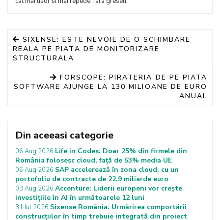
cat mai usor si mai repede, fara greseli.
SIXENSE: ESTE NEVOIE DE O SCHIMBARE
REALA PE PIATA DE MONITORIZARE
STRUCTURALA
FORSCOPE: PIRATERIA DE PE PIATA
SOFTWARE AJUNGE LA 130 MILIOANE DE EURO
ANUAL
Din aceeasi categorie
Life in Codes: Doar 25% din firmele din
06 Aug 2026
România folosesc cloud, față de 53% media UE
SAP accelerează în zona cloud, cu un
06 Aug 2026
portofoliu de contracte de 22,9 miliarde euro
Accenture: Liderii europeni vor crește
03 Aug 2026
investițiile în AI în următoarele 12 luni
Sixense România: Urmărirea comportării
31 Iul 2026
construcțiilor în timp trebuie integrată din proiect