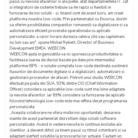
pasul cu nevoile afacerilor si ale pietei, atat departamentele IT, cat
si integratorii de sisteme trebuie sa fie rapizi si flexibili in
furnizarea de noi solutii - si, tinand cont de acest lucru, am creat
platforma noastra low-code. Prin parteneriatul cu Encorsa, dorim
sa oferim posibilitatea companiilor romanesti sa digitalizeze si sa
automatizeze eficient procesele operationale cu aplicatii
personalizate, a caror livrare dureaza cateva zile sau saptamani,
nu luni sau ani", spune Michał Rykiert, Director of Business
Development EMEA, WEBCON.
WEBCON ajuta organizatiile sa isi sporeasca productivitatea si
faciliteaza luarea de decizii bazate pe date prin intermediul
platformei BPS - o solutie completa low-code destinata sustinerii
fluxurilor de documente digitale si a digitalizarii, automatizarii si
gestionarii proceselor de afaceri. Potrivit unui studiu WEBCON
efectuat pe piata din SUA, 93% dintre CIO (Chief Information
Officer) considera ca aplicatiile low-code sunt mai bine adaptate
la nevoile afacerilor, iar 89% considera ca furnizarea de aplicatii
folosind tehnologia low-code este mai ieftina decat programarea
personalizata.
„Aceasta colaborare ne ofera multe noi oportunitati, deoarece
inainte de acest parteneriat dezvoltam deja solutii software
personalizate. Avand in vedere nevoile in continua evolutie ale
clientilor, a devenit dificil sa tinem pasul cu ritmul schimbarii si sa
adaptam perfect solutiile la provocarile lor actuale. Cautam un