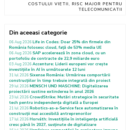
COSTULUI VIETII, RISC MAJOR PENTRU
TELECOMUNICATII
Din aceeasi categorie
Life in Codes: Doar 25% din firmele din
06 Aug 2026
România folosesc cloud, față de 53% media UE
SAP accelerează în zona cloud, cu un
06 Aug 2026
portofoliu de contracte de 22,9 miliarde euro
Accenture: Liderii europeni vor crește
03 Aug 2026
investițiile în AI în următoarele 12 luni
Sixense România: Urmărirea comportării
31 Iul 2026
construcțiilor în timp trebuie integrată din proiect
MENSCH UND MASCHINE: Digitalizarea
29 Iul 2026
proiectării sustine extinderea în anul 2026
CrowdStrike: Mutări strategice în securitate
23 Iul 2026
tech pentru independența digitală a Europei
Robotics-as-a-Service face automatizarea în
21 Iul 2026
construcții mai accesibilă antreprenorilor
Horváth: Investițiile în inteligența artificială
17 Iul 2026
cresc până în 2027, susținute de digitalizare