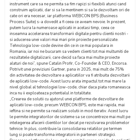
instrument care sa ne permita sa fim rapizi si flexibili atunci cand
construim aplicatii, dar si sa le mentinem si sa le dezvoltam ori de
cate ori era necesar, iar platforma WEBCON BPS (Business
Process Suite) s-a dovedit a fi ceea ce aveam nevoie. In prezent,
putem lucra la numeroase aplicatii in acelasi timp, ceea ce
inseamna accelerarea transformarii digitale pentru clientii nostri -
si aducerea unei valori mai mari prin proiecte personalizate.
Tehnologia low-code devine din ce in ce mai populara in
Romania, iar noi ne bucuram sa vedem clienti tot mai multumiti de
rezultatele digitalizarii, care decid sa faca mai multe proiecte
alaturi de noi”, spune Catalin Profir, Co-Founder & CEO, Encorsa.
Potrivit unei previziuni Gartner, pana in 2025, mai mult de 75%
din activitatea de dezvoltare a aplicatiilor va fi atribuita dezvoltarii
de aplicatii low-code. Acest lucru arata impactul tot mai mare la
nivel global al tehnologiei low-code, chiar daca piata romaneasca
inca nu ii exploateaza potentialul in totalitate.
„Crearea de solutii cu ajutorul unei platforme de dezvoltare de
aplicatii low-code, precum WEBCON BPS, este mai rapida, mai
ieftina si ne permite sa realizam solutii in mod iterativ. Acest lucru
le permite integratorilor de sisteme sa se concentreze mai mult pe
intelegerea afacerii clientilor lor decat pe rezolvarea problemelor
tehnice. In plus, contribuie la consolidarea relatiilor pe termen
lung si poate transforma integratorii in parteneri strategici.