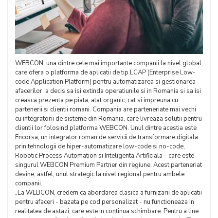
WEBCON, una dintre cele mai importante companii la nivel global
care ofera o platforma de aplicatii de tip LCAP (Enterprise Low-
code Application Platform) pentru automatizarea si gestionarea
afacerilor, a decis sa isi extinda operatiunile si in Romania si sa isi
creasca prezenta pe piata, atat organic, cat si impreuna cu
partenerii si clientii romani. Compania are parteneriate mai vechi
cu integratorii de sisteme din Romania, care livreaza solutii pentru
clientii lor folosind platforma WEBCON. Unul dintre acestia este
Encorsa, un integrator roman de servicii de transformare digitala
prin tehnologii de hiper-automatizare low-code si no-code,
Robotic Process Automation si Inteligenta Artificiala - care este
singurul WEBCON Premium Partner din regiune. Acest parteneriat
devine, astfel, unul strategic la nivel regional pentru ambele
companii.
„La WEBCON, credem ca abordarea clasica a furnizarii de aplicatii
pentru afaceri - bazata pe cod personalizat - nu functioneaza in
realitatea de astazi, care este in continua schimbare. Pentru a tine