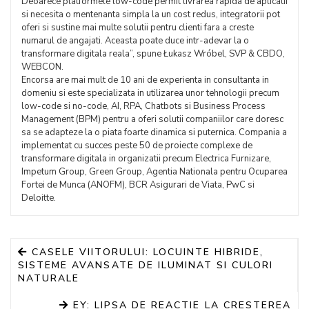
Deoarece platformele low-code permit livrarea rapida de aplicatii
si necesita o mentenanta simpla la un cost redus, integratorii pot
oferi si sustine mai multe solutii pentru clienti fara a creste
numarul de angajati. Aceasta poate duce intr-adevar la o
transformare digitala reala”, spune Łukasz Wróbel, SVP & CBDO,
WEBCON.
Encorsa are mai mult de 10 ani de experienta in consultanta in
domeniu si este specializata in utilizarea unor tehnologii precum
low-code si no-code, AI, RPA, Chatbots si Business Process
Management (BPM) pentru a oferi solutii companiilor care doresc
sa se adapteze la o piata foarte dinamica si puternica. Compania a
implementat cu succes peste 50 de proiecte complexe de
transformare digitala in organizatii precum Electrica Furnizare,
Impetum Group, Green Group, Agentia Nationala pentru Ocuparea
Fortei de Munca (ANOFM), BCR Asigurari de Viata, PwC si
Deloitte.
CASELE VIITORULUI: LOCUINTE HIBRIDE,
SISTEME AVANSATE DE ILUMINAT SI CULORI
NATURALE
EY: LIPSA DE REACTIE LA CRESTEREA