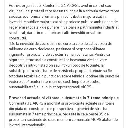
Potrivit organizatiei, Conferinta 31 AICPS a avut in centrul sau
viziunea unei profesii care are un rol cheie in a stimula dezvoltarea
sociala, economica si umana prin contributia majora atat in
investitiile publice majore, cat si in proiecte publice ambitioase de
regenerare locala - de punere in valoare a patrimoniului industrial
si cultural, dar si in cazul oricarei alte investitii private in
constructii.
"De la investitii de zeci de mii de euro la cele de cateva zeci de
milioane de euro dedicarea, pasiunea si responsabilitatea
inginerilor proiectanti de structuri raman constante. Pentru ca
siguranta structurala a constructiilor inseamna vieti salvate
deopotriva intr-un stadion sau intr-un bloc de locuinte. Iar
solutiile pentru structurile de rezistenta propuse trebuie sa fie
totodata fezabile din punct de vedere tehnic si optime din punct de
vedere al eficientei in termeni de cost, timp de executie,
sustenabilitate", au subliniat reprezentantii AICPS.
Provocari actuale si viitoare, subsumate in 7 teme principale
Conferinta 31 AICPS a abordat si provocarile actuale si viitoare
din piata de constructii din perspectiva ingineriei de structuri,
subsumate in 7 teme principale, regasite in cele peste 35 de
prezentari sustinute de catre membrii comunitatii AICPS alaturi de
invitatii internationali: