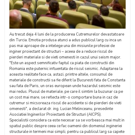
Au trecut deja 4 luni de la producerea Cutremurelor devastatoare
din Turcia. Emotia produsa atunci a adus publicul larg cu inca un
pas mai aproape de a intelege una din misiunile profesiei de
inginer proiectant de structuri – aceea de a reduce riscul de
pierderi materiale si de vieti omenesti in cazul unui seism major.
"Este un aspect semnificativ faptul ca piata de constructii din
Romania este puternic influentata de riscul seismic. Adaptarea la
aceasta realitate face ca, astazi, printre altele, consumul de
materiale de constructii sa fie diferit la Bucuresti fata de Constanta
sau fata de Paris, un oras european unde hazardul seismic este
mai redus. Plusul de materiale, pe care il simtim la buzunar ca pe
un cost mai mare, se reflecta intr-o comportare buna in caz de
cutremur si micsoreaza riscul de accidente si de pierderi de vieti
omenesti", a declarat dr. ing. Lucian Melinceanu, presedinte
Asociatiei Inginerilor Proiectanti de Structuri (AICPS).
Specialistii considera ca este necesar sa se vorbeasca mai mult in
spatiul public despre ceea ce fac oamenii din domeniul ingineriei
structurale in termeni mai simpli, pentru ca publicul larg sa capete