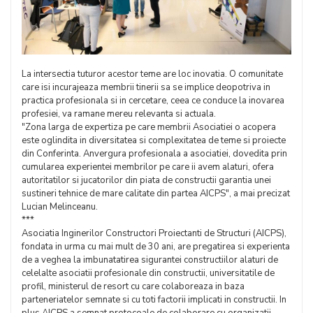
La intersectia tuturor acestor teme are loc inovatia. O comunitate
care isi incurajeaza membrii tinerii sa se implice deopotriva in
practica profesionala si in cercetare, ceea ce conduce la inovarea
profesiei, va ramane mereu relevanta si actuala.
"Zona larga de expertiza pe care membrii Asociatiei o acopera
este oglindita in diversitatea si complexitatea de teme si proiecte
din Conferinta. Anvergura profesionala a asociatiei, dovedita prin
cumularea experientei membrilor pe care ii avem alaturi, ofera
autoritatilor si jucatorilor din piata de constructii garantia unei
sustineri tehnice de mare calitate din partea AICPS", a mai precizat
Lucian Melinceanu.
***
Asociatia Inginerilor Constructori Proiectanti de Structuri (AICPS),
fondata in urma cu mai mult de 30 ani, are pregatirea si experienta
de a veghea la imbunatatirea sigurantei constructiilor alaturi de
celelalte asociatii profesionale din constructii, universitatile de
profil, ministerul de resort cu care colaboreaza in baza
parteneriatelor semnate si cu toti factorii implicati in constructii. In
plus AICPS a semnat protocoale de colaborare cu organizatii