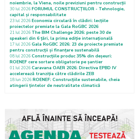
noiembrie, la Viena, noile previziuni pentru construcții
FORUMUL CONSTRUCȚIILOR - Tehnologie,
30 Iul 2026
capital și responsabilitate
Economia circulară în clădiri: lecțiile
23 Iul 2026
proiectelor premiate la Gala RoGBC 2026
The BIM Challenge 2026: peste 30 de
21 Iul 2026
speakeri din 6 țări, la prima ediție internațională
Gala RoGBC 2026: 23 de proiecte premiate
17 Iul 2026
pentru construcții și finanțare sustenabilă
Construcțiile produc 35% din deșeuri:
08 Iul 2026
ROENEF cere sortare obligatorie pe șantier
Caravana OAER 2026: Directiva EPBD IV
01 Iul 2026
accelerează tranziția către clădirile ZEB
ROENEF: Construcțiile sustenabile, cheia
18 Iun 2026
atingerii țintelor de neutralitate climatică