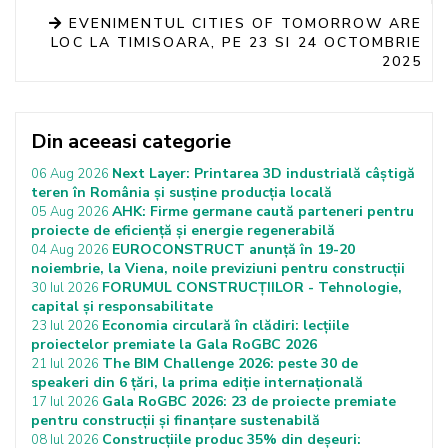
EVENIMENTUL CITIES OF TOMORROW ARE
LOC LA TIMISOARA, PE 23 SI 24 OCTOMBRIE
2025
Din aceeasi categorie
Next Layer: Printarea 3D industrială câștigă
06 Aug 2026
teren în România și susține producția locală
AHK: Firme germane caută parteneri pentru
05 Aug 2026
proiecte de eficiență și energie regenerabilă
EUROCONSTRUCT anunță în 19-20
04 Aug 2026
noiembrie, la Viena, noile previziuni pentru construcții
FORUMUL CONSTRUCȚIILOR - Tehnologie,
30 Iul 2026
capital și responsabilitate
Economia circulară în clădiri: lecțiile
23 Iul 2026
proiectelor premiate la Gala RoGBC 2026
The BIM Challenge 2026: peste 30 de
21 Iul 2026
speakeri din 6 țări, la prima ediție internațională
Gala RoGBC 2026: 23 de proiecte premiate
17 Iul 2026
pentru construcții și finanțare sustenabilă
Construcțiile produc 35% din deșeuri:
08 Iul 2026