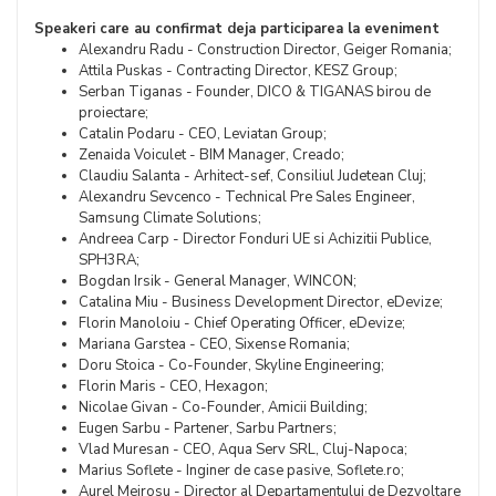
Speakeri care au confirmat deja participarea la eveniment
Alexandru Radu - Construction Director, Geiger Romania;
Attila Puskas - Contracting Director, KESZ Group;
Serban Tiganas - Founder, DICO & TIGANAS birou de
proiectare;
Catalin Podaru - CEO, Leviatan Group;
Zenaida Voiculet - BIM Manager, Creado;
Claudiu Salanta - Arhitect-sef, Consiliul Judetean Cluj;
Alexandru Sevcenco - Technical Pre Sales Engineer,
Samsung Climate Solutions;
Andreea Carp - Director Fonduri UE si Achizitii Publice,
SPH3RA;
Bogdan Irsik - General Manager, WINCON;
Catalina Miu - Business Development Director, eDevize;
Florin Manoloiu - Chief Operating Officer, eDevize;
Mariana Garstea - CEO, Sixense Romania;
Doru Stoica - Co-Founder, Skyline Engineering;
Florin Maris - CEO, Hexagon;
Nicolae Givan - Co-Founder, Amicii Building;
Eugen Sarbu - Partener, Sarbu Partners;
Vlad Muresan - CEO, Aqua Serv SRL, Cluj-Napoca;
Marius Soflete - Inginer de case pasive, Soflete.ro;
Aurel Meirosu - Director al Departamentului de Dezvoltare