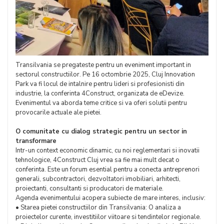
Transilvania se pregateste pentru un eveniment important in
sectorul constructiilor. Pe 16 octombrie 2025, Cluj Innovation
Park va fi locul de intalnire pentru lideri si profesionisti din
industrie, la conferinta 4Construct, organizata de eDevize.
Evenimentul va aborda teme critice si va oferi solutii pentru
provocarile actuale ale pietei.
O comunitate cu dialog strategic pentru un sector in
transformare
Intr-un context economic dinamic, cu noi reglementari si inovatii
tehnologice, 4Construct Cluj vrea sa fie mai mult decat o
conferinta. Este un forum esential pentru a conecta antreprenori
generali, subcontractori, dezvoltatori imobiliari, arhitecti,
proiectanti, consultanti si producatori de materiale.
Agenda evenimentului acopera subiecte de mare interes, inclusiv:
• Starea pietei constructiilor din Transilvania: O analiza a
proiectelor curente, investitiilor viitoare si tendintelor regionale.