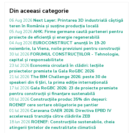
Din aceeasi categorie
Next Layer: Printarea 3D industrială câștigă
06 Aug 2026
teren în România și susține producția locală
AHK: Firme germane caută parteneri pentru
05 Aug 2026
proiecte de eficiență și energie regenerabilă
EUROCONSTRUCT anunță în 19-20
04 Aug 2026
noiembrie, la Viena, noile previziuni pentru construcții
FORUMUL CONSTRUCȚIILOR - Tehnologie,
30 Iul 2026
capital și responsabilitate
Economia circulară în clădiri: lecțiile
23 Iul 2026
proiectelor premiate la Gala RoGBC 2026
The BIM Challenge 2026: peste 30 de
21 Iul 2026
speakeri din 6 țări, la prima ediție internațională
Gala RoGBC 2026: 23 de proiecte premiate
17 Iul 2026
pentru construcții și finanțare sustenabilă
Construcțiile produc 35% din deșeuri:
08 Iul 2026
ROENEF cere sortare obligatorie pe șantier
Caravana OAER 2026: Directiva EPBD IV
01 Iul 2026
accelerează tranziția către clădirile ZEB
ROENEF: Construcțiile sustenabile, cheia
18 Iun 2026
atingerii țintelor de neutralitate climatică