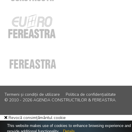
Termeni și condiții de utilizare
Politica de confidențialitate
© 2010 - 2026 AGENDA CONSTRUCTIILOR & FEREASTRA.
Revocă consimțământul cookie
This website makes use of cookies to enhance browsing experience and
provide additional functionality.
Details