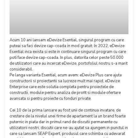
Acum 10 ani lansam eDevize Esential, singurul program cu care
puteai sa faci devize cap-coada in mod gratuit. In 2022, eDevize
Esential inca exista si este in continuare singurul program cu care
poti face devize cap-coada. In plus, datorita celor peste 50.000
de utilizatori care au incercat eDevize, portofoliul nostru s-a marit
considerabil.
Pe langa varianta Esential, acum avem: eDevize Plus care ajuta
constructorii si proiectantii sa lucreze mult mai rapid, eDevize
Enterprise care este solutia completa pentru proiectele de
constructii, module pentru analiza de profit si module ofertare
avansata si pentru proiecte cu fonduri private.
Cei 10 de la prima lansare au fost unii de continua invatare, de
crestere de la nivelul unei firme de apartament la un brand foarte
puternic in piata dar in primul rand de discutii permanente cu
utilizatorii nostri, discutii care ne-au ajutat sa ajungem in punctul in
care sa lansam SEAP Expert, produsul care schimba cu adevarat