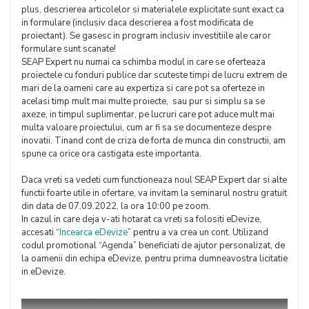
plus, descrierea articolelor si materialele explicitate sunt exact ca
in formulare (inclusiv daca descrierea a fost modificata de
proiectant). Se gasesc in program inclusiv investitiile ale caror
formulare sunt scanate!
SEAP Expert nu numai ca schimba modul in care se oferteaza
proiectele cu fonduri publice dar scuteste timpi de lucru extrem de
mari de la oameni care au expertiza si care pot sa oferteze in
acelasi timp mult mai multe proiecte, sau pur si simplu sa se
axeze, in timpul suplimentar, pe lucruri care pot aduce mult mai
multa valoare proiectului, cum ar fi sa se documenteze despre
inovatii. Tinand cont de criza de forta de munca din constructii, am
spune ca orice ora castigata este importanta.
Daca vreti sa vedeti cum functioneaza noul SEAP Expert dar si alte
functii foarte utile in ofertare, va invitam la seminarul nostru gratuit
din data de 07.09.2022, la ora 10:00 pe zoom.
In cazul in care deja v-ati hotarat ca vreti sa folositi eDevize,
accesati “
Incearca eDevize
” pentru a va crea un cont. Utilizand
codul promotional “Agenda” beneficiati de ajutor personalizat, de
la oamenii din echipa eDevize, pentru prima dumneavostra licitatie
in eDevize.