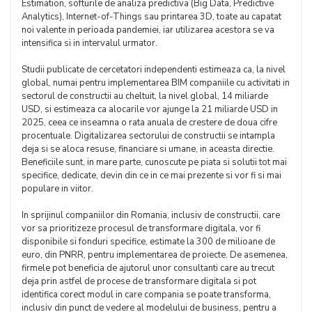
Estimation, softurile de analiza predictiva (Big Data, Predictive
Analytics), Internet-of-Things sau printarea 3D, toate au capatat
noi valente in perioada pandemiei, iar utilizarea acestora se va
intensifica si in intervalul urmator.
Studii publicate de cercetatori independenti estimeaza ca, la nivel
global, numai pentru implementarea BIM companiile cu activitati in
sectorul de constructii au cheltuit, la nivel global, 14 miliarde
USD, si estimeaza ca alocarile vor ajunge la 21 miliarde USD in
2025, ceea ce inseamna o rata anuala de crestere de doua cifre
procentuale. Digitalizarea sectorului de constructii se intampla
deja si se aloca resuse, financiare si umane, in aceasta directie.
Beneficiile sunt, in mare parte, cunoscute pe piata si solutii tot mai
specifice, dedicate, devin din ce in ce mai prezente si vor fi si mai
populare in viitor.
In sprijinul companiilor din Romania, inclusiv de constructii, care
vor sa prioritizeze procesul de transformare digitala, vor fi
disponibile si fonduri specifice, estimate la 300 de milioane de
euro, din PNRR, pentru implementarea de proiecte. De asemenea,
firmele pot beneficia de ajutorul unor consultanti care au trecut
deja prin astfel de procese de transformare digitala si pot
identifica corect modul in care compania se poate transforma,
inclusiv din punct de vedere al modelului de business, pentru a