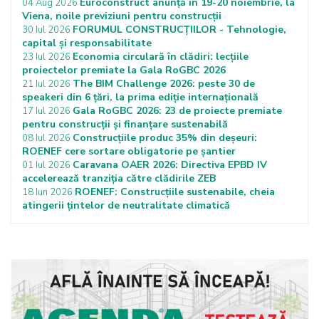
Euroconstruct anunță în 19-20 noiembrie, la
04 Aug 2026
Viena, noile previziuni pentru construcții
FORUMUL CONSTRUCȚIILOR - Tehnologie,
30 Iul 2026
capital și responsabilitate
Economia circulară în clădiri: lecțiile
23 Iul 2026
proiectelor premiate la Gala RoGBC 2026
The BIM Challenge 2026: peste 30 de
21 Iul 2026
speakeri din 6 țări, la prima ediție internațională
Gala RoGBC 2026: 23 de proiecte premiate
17 Iul 2026
pentru construcții și finanțare sustenabilă
Construcțiile produc 35% din deșeuri:
08 Iul 2026
ROENEF cere sortare obligatorie pe șantier
Caravana OAER 2026: Directiva EPBD IV
01 Iul 2026
accelerează tranziția către clădirile ZEB
ROENEF: Construcțiile sustenabile, cheia
18 Iun 2026
atingerii țintelor de neutralitate climatică