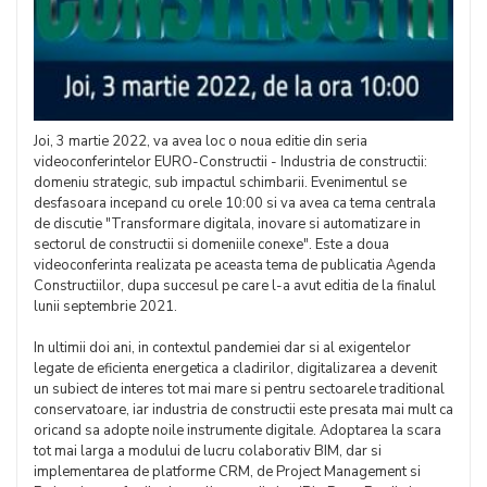
Joi, 3 martie 2022, va avea loc o noua editie din seria
videoconferintelor EURO-Constructii - Industria de constructii:
domeniu strategic, sub impactul schimbarii. Evenimentul se
desfasoara incepand cu orele 10:00 si va avea ca tema centrala
de discutie "Transformare digitala, inovare si automatizare in
sectorul de constructii si domeniile conexe". Este a doua
videoconferinta realizata pe aceasta tema de publicatia Agenda
Constructiilor, dupa succesul pe care l-a avut editia de la finalul
lunii septembrie 2021.
In ultimii doi ani, in contextul pandemiei dar si al exigentelor
legate de eficienta energetica a cladirilor, digitalizarea a devenit
un subiect de interes tot mai mare si pentru sectoarele traditional
conservatoare, iar industria de constructii este presata mai mult ca
oricand sa adopte noile instrumente digitale. Adoptarea la scara
tot mai larga a modului de lucru colaborativ BIM, dar si
implementarea de platforme CRM, de Project Management si