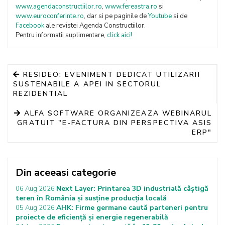
www.agendaconstructiilor.ro
,
www.fereastra.ro
si
www.euroconferinte.ro
, dar si pe paginile de
Youtube
si de
Facebook
ale revistei Agenda Constructiilor.
Pentru informatii suplimentare,
click aici!
RESIDEO: EVENIMENT DEDICAT UTILIZARII
SUSTENABILE A APEI IN SECTORUL
REZIDENTIAL
ALFA SOFTWARE ORGANIZEAZA WEBINARUL
GRATUIT "E-FACTURA DIN PERSPECTIVA ASIS
ERP"
Din aceeasi categorie
Next Layer: Printarea 3D industrială câștigă
06 Aug 2026
teren în România și susține producția locală
AHK: Firme germane caută parteneri pentru
05 Aug 2026
proiecte de eficiență și energie regenerabilă