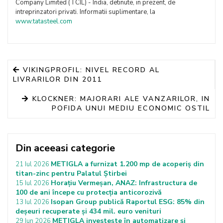
Company Limited (TCIL) - India, detinute, in prezent, de
intreprinzatori privati. Informatii suplimentare, la
www.tatasteel.com
VIKINGPROFIL: NIVEL RECORD AL
LIVRARILOR DIN 2011
KLOCKNER: MAJORARI ALE VANZARILOR, IN
POFIDA UNUI MEDIU ECONOMIC OSTIL
Din aceeasi categorie
METIGLA a furnizat 1.200 mp de acoperiș din
21 Iul 2026
titan-zinc pentru Palatul Știrbei
Horațiu Vermeșan, ANAZ: Infrastructura de
15 Iul 2026
100 de ani începe cu protecția anticorozivă
Isopan Group publică Raportul ESG: 85% din
13 Iul 2026
deșeuri recuperate și 434 mil. euro venituri
METIGLA investește în automatizare și
29 Iun 2026