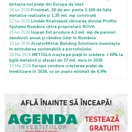
țintește noi piețe din Europa de Vest
Frisomat, 30 de ani: peste 1.100 de hale
24 Iun 2026
metalice realizate și 1,25 mil. mp construiți
Lindab finalizează vânzarea diviziei Profile
22 Iun 2026
Systems România către proprietarii ROVA
Isopan Est produce 4,2 mil. mp de panouri
15 Iun 2026
sandwich anual și rămâne lider în România
ArcelorMittal Building Solutions investește
12 Iun 2026
în extinderea sustenabilă a portofoliului
METIGLA crește pe piață în scădere: +10% la
20 Mai 2026
țiglă metalică și afaceri de 27 mil. euro în 2025
Europa conduce creșterea pieței de
13 Mai 2026
învelitoare în 2026, cu un avans estimat de 6,9%