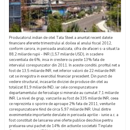
Producatorul indian de otel Tata Steel a anuntat recent datele
financiare aferente trimestrului al doilea al anului fiscal 2012,
conform carora, in perioada analizata, cifra de afaceri s-a situat la
88,2 miliarde rupii - INR (1,57 miliarde USD), in scadere
secventiala de 6%, insa in crestere cu peste 13% fata de
intervalul corespunzator din 2011. In aceste conditii, profitul net a
fost de 13,5 miliarde INR, net inferior valorii de 22 miliarde INR
cat se inregistra in exercitiul financiar precedent. Din punct de
vedere structural, incasarile diviziei de produse din otel au
totalizat 81,9 miliarde IND, iar cele corespunzatoare
departamentului de feroaliaje si minerale au cumulat 7,1 miliarde
INR. La nivel de grup, vanzarile au fost de 335 miliarde INR, ceea
ce reprezinta o sporire de aproape 2% fata de 2011, veniturile
corespunzatoare fiind de circa 5,97 miliarde INR. Unul dintre
evenimentele importante derulate in perioada aprilie - iunie a.c. a
fost constituit de lansarea unei oferte publice deschise pentru
preluarea unui pachet de 14% din actiunile societatii Tinplate