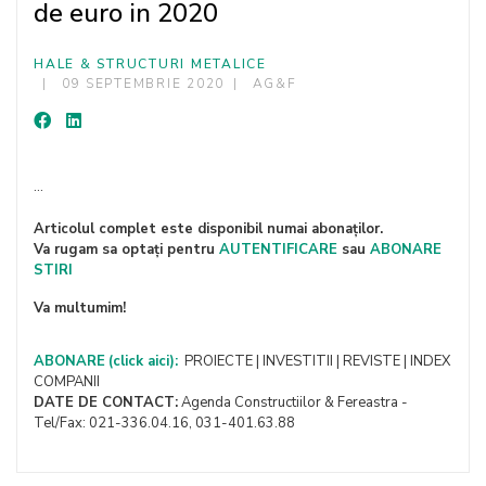
de euro in 2020
HALE & STRUCTURI METALICE
09 SEPTEMBRIE 2020
AG&F
...
Articolul complet este disponibil numai abonaților.
Va rugam sa optați pentru
AUTENTIFICARE
sau
ABONARE
STIRI
Va multumim!
ABONARE
(click aici):
PROIECTE | INVESTITII | REVISTE | INDEX
COMPANII
DATE DE CONTACT:
Agenda Constructiilor & Fereastra -
Tel/Fax: 021-336.04.16, 031-401.63.88