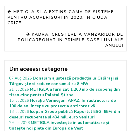
METIGLA SI-A EXTINS GAMA DE SISTEME
PENTRU ACOPERISURI IN 2020, IN CIUDA
CRIZEI
KADRA: CRESTERE A VANZARILOR DE
POLICARBONAT IN PRIMELE SASE LUNI ALE
ANULUI
Din aceeasi categorie
Donalam ajustează producția la Călărași și
07 Aug 2026
Târgoviște si reduce consumul cu 8 MW
METIGLA a furnizat 1.200 mp de acoperiș din
21 Iul 2026
titan-zinc pentru Palatul Știrbei
Horațiu Vermeșan, ANAZ: Infrastructura de
15 Iul 2026
100 de ani începe cu protecția anticorozivă
Isopan Group publică Raportul ESG: 85% din
13 Iul 2026
deșeuri recuperate și 434 mil. euro venituri
METIGLA investește în automatizare și
29 Iun 2026
țintește noi piețe din Europa de Vest