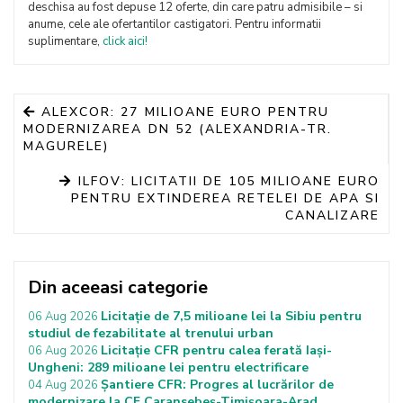
deschisa au fost depuse 12 oferte, din care patru admisibile – si
anume, cele ale ofertantilor castigatori. Pentru informatii
suplimentare,
click aici!
ALEXCOR: 27 MILIOANE EURO PENTRU
MODERNIZAREA DN 52 (ALEXANDRIA-TR.
MAGURELE)
ILFOV: LICITATII DE 105 MILIOANE EURO
PENTRU EXTINDEREA RETELEI DE APA SI
CANALIZARE
Din aceeasi categorie
Licitație de 7,5 milioane lei la Sibiu pentru
06 Aug 2026
studiul de fezabilitate al trenului urban
Licitație CFR pentru calea ferată Iași-
06 Aug 2026
Ungheni: 289 milioane lei pentru electrificare
Șantiere CFR: Progres al lucrărilor de
04 Aug 2026
modernizare la CF Caransebeș-Timișoara-Arad