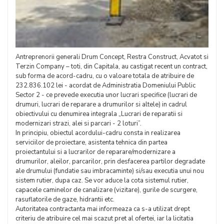
Antreprenorii generali Drum Concept, Restra Construct, Acvatot si
Terzin Company – toti, din Capitala, au castigat recent un contract,
sub forma de acord-cadru, cu o valoare totala de atribuire de
232.836.102 lei - acordat de Administratia Domeniului Public
Sector 2 - ce prevede executia unor lucrari specifice (lucrari de
drumuri, lucrari de reparare a drumurilor si altele) in cadrul
obiectivului cu denumirea integrala „Lucrari de reparatii si
modernizari strazi, alei si parcari - 2 loturi”.
In principiu, obiectul acordului-cadru consta in realizarea
serviciilor de proiectare, asistenta tehnica din partea
proiectantului si a lucrarilor de reparare/modernizare a
drumurilor, aleilor, parcarilor, prin desfacerea partilor degradate
ale drumului (fundatie sau imbracaminte) si/sau executia unui nou
sistem rutier, dupa caz. Se vor aduce la cota sistemul rutier,
capacele caminelor de canalizare (vizitare), gurile de scurgere,
rasuflatorile de gaze, hidrantii etc.
Autoritatea contractanta mai informeaza ca s-a utilizat drept
criteriu de atribuire cel mai scazut pret al ofertei, iar la licitatia