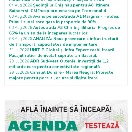
Ședință la Chișinău pentru A8: Itinera,
04 Aug 2026
Saipem și ICM încep proiectarea pe Tronsonul 4
Avans pe autostrada A1 Margina - Holdea:
03 Aug 2026
Primul tunel este gata în proporție de 90%
Autostrada A3 Chiribiș-Biharia: Progres de
03 Aug 2026
65% la un an de la începerea lucrărilor
ANALIZĂ: Noua provocare a infrastructurii
03 Aug 2026
de transport: capacitatea de implementare
UNITIP Global și Infra Expert reabilitează
31 Iul 2026
Pasajul rutier denivelat suprateran Basarab
ADR Sud-Vest Oltenia: Investiții de 1,2
29 Iul 2026
miliarde euro pentru conectivitate regională
Canalul Dunăre - Marea Neagră: Proiecte
29 Iul 2026
majore pentru porturi, ecluze și digitalizare