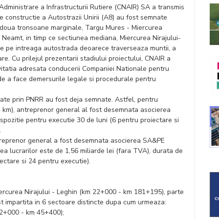
dministrare a Infrastructurii Rutiere (CNAIR) SA a transmis
de constructie a Autostrazii Unirii (A8) au fost semnate
 doua tronsoane marginale, Targu Mures - Miercurea
u Neamt, in timp ce sectiunea mediana, Miercurea Nirajului-
 de pe intreaga autostrada deoarece traverseaza muntii, a
are. Cu prilejul prezentarii stadiului proiectului, CNAIR a
nvitatia adresata conducerii Companiei Nationale pentru
) de a face demersurile legale si procedurale pentru
tate prin PNRR au fost deja semnate. Astfel, pentru
4 km), antreprenor general al fost desemnata asocierea
ispozitie pentru executie 30 de luni (6 pentru proiectare si
.
treprenor general a fost desemnata asocierea SA&PE
 lucrarilor este de 1,56 miliarde lei (fara TVA), durata de
iectare si 24 pentru executie).
Miercurea Nirajului - Leghin (km 22+000 - km 181+195), parte
 impartita in 6 sectoare distincte dupa cum urmeaza:
 22+000 - km 45+400);