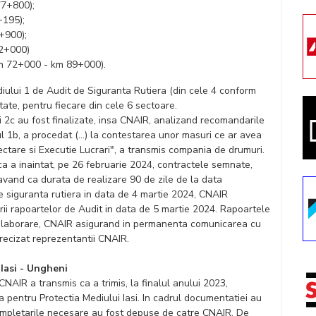
77+800);
+195);
+900);
72+000)
(km 72+000 - km 89+000).
diului 1 de Audit de Siguranta Rutiera (din cele 4 conform
itate, pentru fiecare din cele 6 sectoare.
i 2c au fost finalizate, insa CNAIR, analizand recomandarile
ul 1b, a procedat (…) la contestarea unor masuri ce ar avea
iectare si Executie Lucrari", a transmis compania de drumuri.
ca a inaintat, pe 26 februarie 2024, contractele semnate,
vand ca durata de realizare 90 de zile de la data
e siguranta rutiera in data de 4 martie 2024, CNAIR
ii rapoartelor de Audit in data de 5 martie 2024. Rapoartele
e elaborare, CNAIR asigurand in permanenta comunicarea cu
precizat reprezentantii CNAIR.
 Iasi - Ungheni
NAIR a transmis ca a trimis, la finalul anului 2023,
 pentru Protectia Mediului Iasi. In cadrul documentatiei au
r completarile necesare au fost depuse de catre CNAIR. De