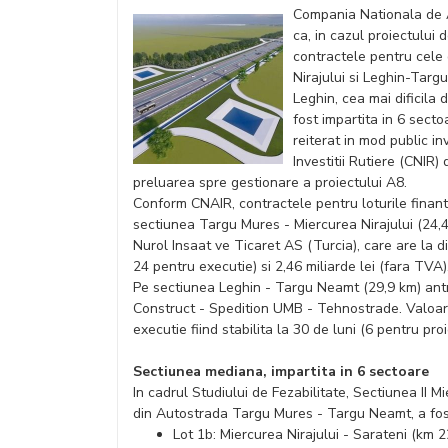
Compania Nationala de A
ca, in cazul proiectului 
contractele pentru cele
Nirajului si Leghin-Targ
Leghin, cea mai dificila
fost impartita in 6 secto
reiterat in mod public i
Investitii Rutiere (CNIR
preluarea spre gestionare a proiectului A8.
Conform CNAIR, contractele pentru loturile finan
sectiunea Targu Mures - Miercurea Nirajului (24,
Nurol Insaat ve Ticaret AS (Turcia), care are la d
24 pentru executie) si 2,46 miliarde lei (fara TVA)
Pe sectiunea Leghin - Targu Neamt (29,9 km) an
Construct - Spedition UMB - Tehnostrade. Valoarea
executie fiind stabilita la 30 de luni (6 pentru pro
Sectiunea mediana, impartita in 6 sectoare
In cadrul Studiului de Fezabilitate, Sectiunea II 
din Autostrada Targu Mures - Targu Neamt, a fost
Lot 1b: Miercurea Nirajului - Sarateni (km