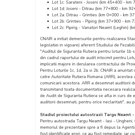
Lot 1c: Sarateni - Joseni (km 45+400 - km 
Lot 1d: Joseni - Ditrau (km 77+800 - km 92
Lot 2a: Ditrau - Grinties (km 0+000 - km 37
Lot 2b: Grinties - Pipirig (km 37+900 - km 
Lot 2c: Pipirig - Vanatori Neamt (Leghin) 
CNAIR a initiat demersurile pentru realizarea Sta
legislatiei in vigoare) aferent Studiului de Fezabil
"Auditul de Siguranta Rutiera pentru loturile 1b s
din cadrul raportului de audit intocmit pentru Lot
implicatii majore in derularea contractului de Pro
Pentru Loturile 1c, 1d, 2a si 2b, CNAIR a anuntat 
catre Autoritate Rutiera Romana (ARR), acestea a
comunicarii acestora. ARR a desemnat auditorii d
transmitand toata documentatia necesara realizar
de Audit de Siguranta Rutiera se afla in curs d
auditorii desemnati, pentru orice neclaritati", au 
Stadiul proiectului autostrazii Targu Neamt -
Pentru autostrada Targu Neamt - Iasi - Ungheni, C
memoriul de prezentare spre a fi depus la Agentia
fost identificate erori, ce au fost remediate, ia