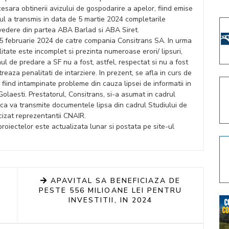
ara obtinerii avizului de gospodarire a apelor, fiind emise
rul a transmis in data de 5 martie 2024 completarile
 vedere din partea ABA Barlad si ABA Siret.
 15 februarie 2024 de catre compania Consitrans SA. In urma
itate este incomplet si prezinta numeroase erori/ lipsuri,
l de predare a SF nu a fost, astfel, respectat si nu a fost
eaza penalitati de intarziere. In prezent, se afla in curs de
 fiind intampinate probleme din cauza lipsei de informatii in
Golaesti. Prestatorul, Consitrans, si-a asumat in cadrul
ca va transmite documentele lipsa din cadrul Studiului de
ecizat reprezentantii CNAIR.
 proiectelor este actualizata lunar si postata pe site-ul
APAVITAL SA BENEFICIAZA DE
PESTE 556 MILIOANE LEI PENTRU
INVESTITII, IN 2024