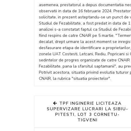
asemenea, prestatorul a depus documentatia neces
observatii in data de 16 februarie 2024. Prestato
solicitate, in prezent asteptandu-se un punct de
Studiul de Fezabilitate, a fost predat in data de
analizei s-a constatat faptul ca Studiul de Fezabil
fiind respins de catre CNAIR pe 5 martie. "Termenu
decalat, drept urmare la acest moment se inregistr
desfasurare etapa de identificare a proprietarilor,
zonele UAT Costesti, Letcani, Rediu, Popricani si 
sedintelor de progres organizate de catre CNAIR 
Fezabilitate, pana la sfarsitul saptamanii", au pr
Potrivit acestora, situatia privind evolutia tuturor
CNAIR, la rubrica "situatia proiectelor".
TPF INGINERIE LICITEAZA
SUPERVIZARE LUCRARI LA SIBIU-
PITESTI, LOT 3 CORNETU-
TIGVENI