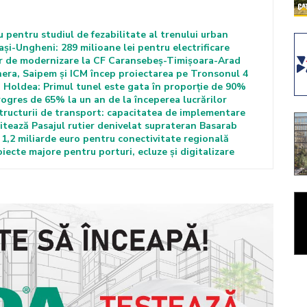
biu pentru studiul de fezabilitate al trenului urban
Iași-Ungheni: 289 milioane lei pentru electrificare
lor de modernizare la CF Caransebeș-Timișoara-Arad
inera, Saipem și ICM încep proiectarea pe Tronsonul 4
 Holdea: Primul tunel este gata în proporție de 90%
rogres de 65% la un an de la începerea lucrărilor
tructurii de transport: capacitatea de implementare
litează Pasajul rutier denivelat suprateran Basarab
 1,2 miliarde euro pentru conectivitate regională
ecte majore pentru porturi, ecluze și digitalizare