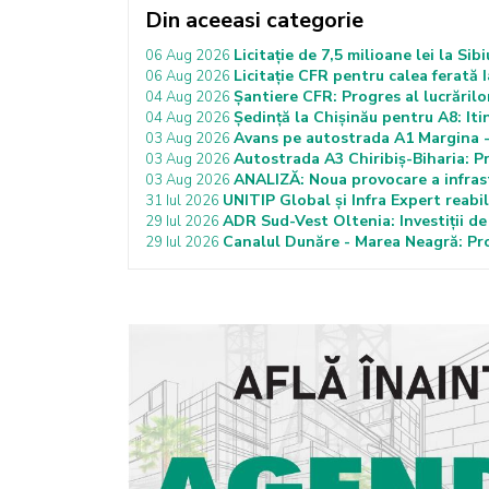
Din aceeasi categorie
Licitație de 7,5 milioane lei la Si
06 Aug 2026
Licitație CFR pentru calea ferată 
06 Aug 2026
Șantiere CFR: Progres al lucrări
04 Aug 2026
Ședință la Chișinău pentru A8: It
04 Aug 2026
Avans pe autostrada A1 Margina -
03 Aug 2026
Autostrada A3 Chiribiș-Biharia: P
03 Aug 2026
ANALIZĂ: Noua provocare a infras
03 Aug 2026
UNITIP Global și Infra Expert reabi
31 Iul 2026
ADR Sud-Vest Oltenia: Investiții de
29 Iul 2026
Canalul Dunăre - Marea Neagră: Proi
29 Iul 2026