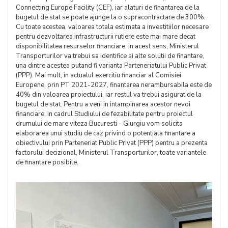
Connecting Europe Facility (CEF), iar alaturi de finantarea de la
bugetul de stat se poate ajunge la o supracontractare de 300%.
Cu toate acestea, valoarea totala estimata a investitiilor necesare
pentru dezvoltarea infrastructurii rutiere este mai mare decat
disponibilitatea resurselor financiare. In acest sens, Ministerul
Transporturilor va trebui sa identifice si alte solutii de finantare,
una dintre acestea putand fi varianta Parteneriatului Public Privat
(PPP). Mai mult, in actualul exercitiu financiar al Comisiei
Europene, prin PT 2021-2027, finantarea nerambursabila este de
40% din valoarea proiectului, iar restul va trebui asigurat de la
bugetul de stat. Pentru a veni in intampinarea acestor nevoi
financiare, in cadrul Studiului de fezabilitate pentru proiectul
drumului de mare viteza Bucuresti - Giurgiu vom solicita
elaborarea unui studiu de caz privind o potentiala finantare a
obiectivului prin Parteneriat Public Privat (PPP) pentru a prezenta
factorului decizional, Ministerul Transporturilor, toate variantele
de finantare posibile.