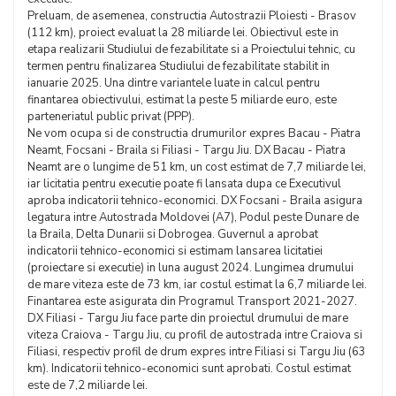
Preluam, de asemenea, constructia Autostrazii Ploiesti - Brasov
(112 km), proiect evaluat la 28 miliarde lei. Obiectivul este in
etapa realizarii Studiului de fezabilitate si a Proiectului tehnic, cu
termen pentru finalizarea Studiului de fezabilitate stabilit in
ianuarie 2025. Una dintre variantele luate in calcul pentru
finantarea obiectivului, estimat la peste 5 miliarde euro, este
parteneriatul public privat (PPP).
Ne vom ocupa si de constructia drumurilor expres Bacau - Piatra
Neamt, Focsani - Braila si Filiasi - Targu Jiu. DX Bacau - Piatra
Neamt are o lungime de 51 km, un cost estimat de 7,7 miliarde lei,
iar licitatia pentru executie poate fi lansata dupa ce Executivul
aproba indicatorii tehnico-economici. DX Focsani - Braila asigura
legatura intre Autostrada Moldovei (A7), Podul peste Dunare de
la Braila, Delta Dunarii si Dobrogea. Guvernul a aprobat
indicatorii tehnico-economici si estimam lansarea licitatiei
(proiectare si executie) in luna august 2024. Lungimea drumului
de mare viteza este de 73 km, iar costul estimat la 6,7 miliarde lei.
Finantarea este asigurata din Programul Transport 2021-2027.
DX Filiasi - Targu Jiu face parte din proiectul drumului de mare
viteza Craiova - Targu Jiu, cu profil de autostrada intre Craiova si
Filiasi, respectiv profil de drum expres intre Filiasi si Targu Jiu (63
km). Indicatorii tehnico-economici sunt aprobati. Costul estimat
este de 7,2 miliarde lei.