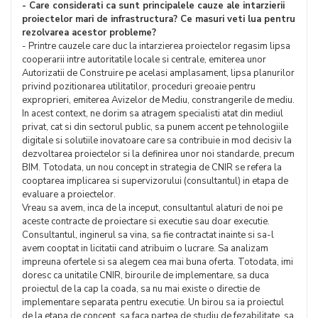
- Care considerati ca sunt principalele cauze ale intarzierii
proiectelor mari de infrastructura? Ce masuri veti lua pentru
rezolvarea acestor probleme?
- Printre cauzele care duc la intarzierea proiectelor regasim lipsa
cooperarii intre autoritatile locale si centrale, emiterea unor
Autorizatii de Construire pe acelasi amplasament, lipsa planurilor
privind pozitionarea utilitatilor, proceduri greoaie pentru
exproprieri, emiterea Avizelor de Mediu, constrangerile de mediu.
In acest context, ne dorim sa atragem specialisti atat din mediul
privat, cat si din sectorul public, sa punem accent pe tehnologiile
digitale si solutiile inovatoare care sa contribuie in mod decisiv la
dezvoltarea proiectelor si la definirea unor noi standarde, precum
BIM. Totodata, un nou concept in strategia de CNIR se refera la
cooptarea implicarea si supervizorului (consultantul) in etapa de
evaluare a proiectelor.
Vreau sa avem, inca de la inceput, consultantul alaturi de noi pe
aceste contracte de proiectare si executie sau doar executie.
Consultantul, inginerul sa vina, sa fie contractat inainte si sa-l
avem cooptat in licitatii cand atribuim o lucrare. Sa analizam
impreuna ofertele si sa alegem cea mai buna oferta. Totodata, imi
doresc ca unitatile CNIR, birourile de implementare, sa duca
proiectul de la cap la coada, sa nu mai existe o directie de
implementare separata pentru executie. Un birou sa ia proiectul
de la etapa de concept, sa faca partea de studiu de fezabilitate, sa