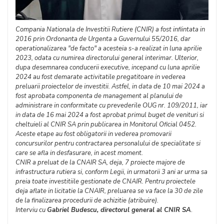
Compania Nationala de Investitii Rutiere (CNIR) a fost infiintata in
2016 prin Ordonanta de Urgenta a Guvernului 55/2016, dar
operationalizarea "de facto" a acesteia s-a realizat in luna aprilie
2023, odata cu numirea directorului general interimar. Ulterior,
dupa desemnarea conducerii executive, incepand cu luna aprilie
2024 au fost demarate activitatile pregatitoare in vederea
preluarii proiectelor de investitii. Astfel, in data de 10 mai 2024 a
fost aprobata componenta de management al planului de
administrare in conformitate cu prevederile OUG nr. 109/2011, iar
in data de 16 mai 2024 a fost aprobat primul buget de venituri si
cheltuieli al CNIR SA prin publicarea in Monitorul Oficial 0452.
Aceste etape au fost obligatorii in vederea promovarii
concursurilor pentru contractarea personalului de specialitate si
care se afla in desfasurare, in acest moment.
CNIR a preluat de la CNAIR SA, deja, 7 proiecte majore de
infrastructura rutiera si, conform Legii, in urmatorii 3 ani ar urma sa
preia toate investitiile gestionate de CNAIR. Pentru proiectele
deja aflate in licitatie la CNAIR, preluarea se va face la 30 de zile
de la finalizarea procedurii de achizitie (atribuire).
Interviu cu
Gabriel Budescu, directorul general al CNIR SA
.