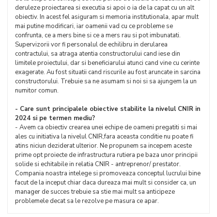
deruleze proiectarea si executia si apoi o ia de la capat cu un alt
obiectiv. In acest fel asiguram si memoria institutionala, apar mult
mai putine modificari, iar oamenii vad cu ce probleme se
confrunta, ce a mers bine si ce a mers rau si pot imbunatati.
Supervizorii vor fi personalul de echilibru in derularea
contractului, sa atraga atentia constructorului cand iese din
limitele proiectului, dar si beneficiarului atunci cand vine cu cerinte
exagerate. Au fost situatii cand riscurile au fost aruncate in sarcina
constructorului. Trebuie sa ne asumam si noi si sa ajungem la un
numitor comun.
- Care sunt principalele obiective stabilite la nivelul CNIR in
2024 si pe termen mediu?
- Avem ca obiectiv crearea unei echipe de oameni pregatiti si mai
ales cu initiativa la nivelul CNIR,fara aceasta conditie nu poate fi
atins niciun deziderat ulterior. Ne propunem sa incepem aceste
prime opt proiecte de infrastructura rutiera pe baza unor principii
solide si echitabile in relatia CNIR - antreprenor/ prestator.
Compania noastra intelege si promoveaza conceptul lucrului bine
facut de la inceput chiar daca dureaza mai mult si consider ca, un
manager de succes trebuie sa stie mai mult sa anticipeze
problemele decat sa le rezolve pe masura ce apar.