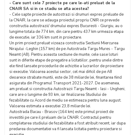
- Care sunt cele 7 proiecte pe care le-ati preluat de la
CNAIR SA si in ce stadiu se afla acestea?
- Cele sapte proiecte de autostrazi si drumuri expres preluate de
la CNAIR, la care se adauga proiectul propriu CNIR ce prevede
constructia autostrazii/ drumului expres Bucuresti - Giurgiu, au o
lungime totala de 774 km, din care pentru 437 km urmeaza etapa
de executie, iar 336 km sunt in proiectare.
Un prim proiect preluat vizeaza constructia Sectiunii Miercurea
Nirajului -Leghin (157 km) de pe Autostrada Targu Mures - Targu
Neamt (A8). Pentru aceasta sectiune de munte, cele sase loturi
sunt in diferite etape de pregatire a licitatiilor, pentru unele dintre
ele fiind lansate procedurile de achizitie a lucrarilor de proiectare
si executie. Valoarea acestui sector, cel mai dificil de pe A8
deoarece strabate muntii, este de 38 miliarde lei, finantarea fiind
asigurata din Programul Transport 2021-2027. De asemenea,
am preluat si constructia Autostrazii Targu Neamt - Iasi - Ungheni,
care are o lungime de 93 km, iar finalizarea Studiului de
fezabilitate cu Acord de mediu se estimeaza pentru luna august.
Valoarea estimata a executiei 23,8 miliarde lei.
Autostrada Bacau - Brasov (164 km) este primul proiect de
investitii pe care il preluam de la CNAIR. Contractul pentru
completarea studiului de fezabilitate a fost atribuit recent, iar dupa
predarea documentatiei va fi lansata licitatia pentru proiectare si
executie.