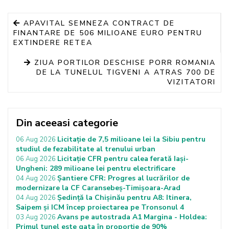
APAVITAL SEMNEZA CONTRACT DE
FINANTARE DE 506 MILIOANE EURO PENTRU
EXTINDERE RETEA
ZIUA PORTILOR DESCHISE PORR ROMANIA
DE LA TUNELUL TIGVENI A ATRAS 700 DE
VIZITATORI
Din aceeasi categorie
Licitație de 7,5 milioane lei la Sibiu pentru
06 Aug 2026
studiul de fezabilitate al trenului urban
Licitație CFR pentru calea ferată Iași-
06 Aug 2026
Ungheni: 289 milioane lei pentru electrificare
Șantiere CFR: Progres al lucrărilor de
04 Aug 2026
modernizare la CF Caransebeș-Timișoara-Arad
Ședință la Chișinău pentru A8: Itinera,
04 Aug 2026
Saipem și ICM încep proiectarea pe Tronsonul 4
Avans pe autostrada A1 Margina - Holdea:
03 Aug 2026
Primul tunel este gata în proporție de 90%