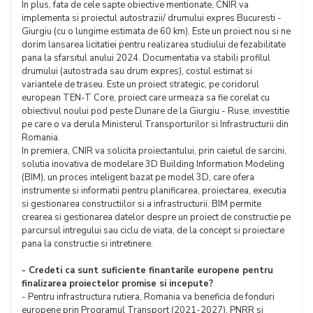
In plus, fata de cele sapte obiective mentionate, CNIR va
implementa si proiectul autostrazii/ drumului expres Bucuresti -
Giurgiu (cu o lungime estimata de 60 km). Este un proiect nou si ne
dorim lansarea licitatiei pentru realizarea studiului de fezabilitate
pana la sfarsitul anului 2024. Documentatia va stabili profilul
drumului (autostrada sau drum expres), costul estimat si
variantele de traseu. Este un proiect strategic, pe coridorul
european TEN-T Core, proiect care urmeaza sa fie corelat cu
obiectivul noului pod peste Dunare de la Giurgiu - Ruse, investitie
pe care o va derula Ministerul Transporturilor si Infrastructurii din
Romania.
In premiera, CNIR va solicita proiectantului, prin caietul de sarcini,
solutia inovativa de modelare 3D Building Information Modeling
(BIM), un proces inteligent bazat pe model 3D, care ofera
instrumente si informatii pentru planificarea, proiectarea, executia
si gestionarea constructiilor si a infrastructurii. BIM permite
crearea si gestionarea datelor despre un proiect de constructie pe
parcursul intregului sau ciclu de viata, de la concept si proiectare
pana la constructie si intretinere.
- Credeti ca sunt suficiente finantarile europene pentru
finalizarea proiectelor promise si incepute?
- Pentru infrastructura rutiera, Romania va beneficia de fonduri
europene prin Programul Transport (2021-2027), PNRR si