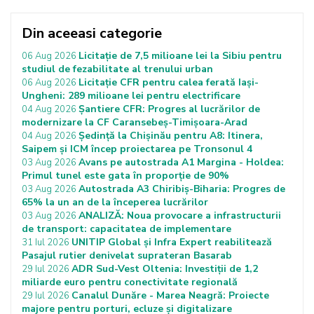
Din aceeasi categorie
Licitație de 7,5 milioane lei la Sibiu pentru
06 Aug 2026
studiul de fezabilitate al trenului urban
Licitație CFR pentru calea ferată Iași-
06 Aug 2026
Ungheni: 289 milioane lei pentru electrificare
Șantiere CFR: Progres al lucrărilor de
04 Aug 2026
modernizare la CF Caransebeș-Timișoara-Arad
Ședință la Chișinău pentru A8: Itinera,
04 Aug 2026
Saipem și ICM încep proiectarea pe Tronsonul 4
Avans pe autostrada A1 Margina - Holdea:
03 Aug 2026
Primul tunel este gata în proporție de 90%
Autostrada A3 Chiribiș-Biharia: Progres de
03 Aug 2026
65% la un an de la începerea lucrărilor
ANALIZĂ: Noua provocare a infrastructurii
03 Aug 2026
de transport: capacitatea de implementare
UNITIP Global și Infra Expert reabilitează
31 Iul 2026
Pasajul rutier denivelat suprateran Basarab
ADR Sud-Vest Oltenia: Investiții de 1,2
29 Iul 2026
miliarde euro pentru conectivitate regională
Canalul Dunăre - Marea Neagră: Proiecte
29 Iul 2026
majore pentru porturi, ecluze și digitalizare