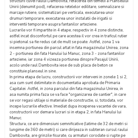
structurii cuvei raului Dambovita, refacerea din temelii a Planseului
Unirii (denumit pod), refacerea retelelor edilitare, semnalizare si
marcaje rutiere, sistematizari pe verticala, executarea unor
drumuri temporare, executarea unor instalatii de irigatii si
interventii temporare asupra fantanilor arteziene.
Lucrarile vor fi impartite in 4 etape, respectiv in 4 zone distincte,
astfel incat disconfortul pe care acestea il vor crea in traficul rutier
si pietonal sa fie redus cat de mult se poate. Astfel, zona 1 va
insemna portiunea din parcul aflat in fata magazinului Unirea, zona
2 - portiunea din fata Hanului lui Manuc, zona 3 - zona fantanilor
arteziene, iar zona 4 vizeaza portiunea dinspre Pasajul Unirii,
acolo unde raul Dambovita iese de sub placa de beton ce
constituie planseul in sine.
In prima etapa de lucru, constructorii vor interveni in zonele 1 si 2,
asa cum sunt delimitate in documentatia aprobata de Primaria
Capitalei. Astfel, in zona parcului din fata magazinului Unirea, in
asa numita prima faza se va face "organizarea de santier", in care
se vor regasi utilaje si materiale de constructie, si, totodata, vor
incepe lucrarile efective. Imediat dupa inceperea vacantei de vara,
constructorii vor demara lucrari si in etapa 2, in fata Hanului lui
Manuc.
Structura, ce are dimensiuni semnificative (latime de 32 de metri si
lungime de 360 de metri) si care dirijeaza in subteran cursul raului
Dambovita, are grinzile fisurate, cu armaturi corodate si rupte pe