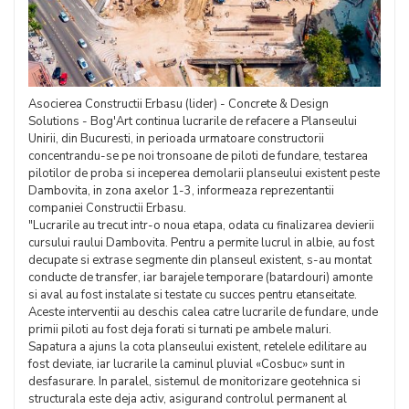
Asocierea Constructii Erbasu (lider) - Concrete & Design
Solutions - Bog'Art continua lucrarile de refacere a Planseului
Unirii, din Bucuresti, in perioada urmatoare constructorii
concentrandu-se pe noi tronsoane de piloti de fundare, testarea
pilotilor de proba si inceperea demolarii planseului existent peste
Dambovita, in zona axelor 1-3, informeaza reprezentantii
companiei Constructii Erbasu.
"Lucrarile au trecut intr-o noua etapa, odata cu finalizarea devierii
cursului raului Dambovita. Pentru a permite lucrul in albie, au fost
decupate si extrase segmente din planseul existent, s-au montat
conducte de transfer, iar barajele temporare (batardouri) amonte
si aval au fost instalate si testate cu succes pentru etanseitate.
Aceste interventii au deschis calea catre lucrarile de fundare, unde
primii piloti au fost deja forati si turnati pe ambele maluri.
Sapatura a ajuns la cota planseului existent, retelele edilitare au
fost deviate, iar lucrarile la caminul pluvial «Cosbuc» sunt in
desfasurare. In paralel, sistemul de monitorizare geotehnica si
structurala este deja activ, asigurand controlul permanent al