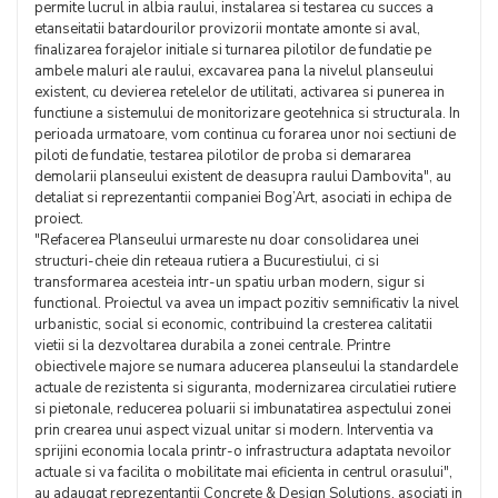
permite lucrul in albia raului, instalarea si testarea cu succes a
etanseitatii batardourilor provizorii montate amonte si aval,
finalizarea forajelor initiale si turnarea pilotilor de fundatie pe
ambele maluri ale raului, excavarea pana la nivelul planseului
existent, cu devierea retelelor de utilitati, activarea si punerea in
functiune a sistemului de monitorizare geotehnica si structurala. In
perioada urmatoare, vom continua cu forarea unor noi sectiuni de
piloti de fundatie, testarea pilotilor de proba si demararea
demolarii planseului existent de deasupra raului Dambovita", au
detaliat si reprezentantii companiei Bog’Art, asociati in echipa de
proiect.
"Refacerea Planseului urmareste nu doar consolidarea unei
structuri-cheie din reteaua rutiera a Bucurestiului, ci si
transformarea acesteia intr-un spatiu urban modern, sigur si
functional. Proiectul va avea un impact pozitiv semnificativ la nivel
urbanistic, social si economic, contribuind la cresterea calitatii
vietii si la dezvoltarea durabila a zonei centrale. Printre
obiectivele majore se numara aducerea planseului la standardele
actuale de rezistenta si siguranta, modernizarea circulatiei rutiere
si pietonale, reducerea poluarii si imbunatatirea aspectului zonei
prin crearea unui aspect vizual unitar si modern. Interventia va
sprijini economia locala printr-o infrastructura adaptata nevoilor
actuale si va facilita o mobilitate mai eficienta in centrul orasului",
au adaugat reprezentantii Concrete & Design Solutions, asociati in