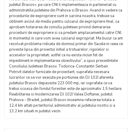
judetul Brasov», pe care CNI il implementeaza in parteneriat cu
administratiile judetene din Prahova si Brasov. Avand in vedere ca
procedurile de expropriere sunt in sarcina noastra, trebuie sa
obtinem avizul de mediu pentru culoarul de expropriere final, sa
aprobam hotararea de consiliu judetean privind demararea
procedurii de expropriere si sa predam amplasamentul catre CNI,
in momentul in care vom avea culoarul expropriat. Ma bucur ca am
rezolvat problema ridicata de domnul primar din Sacele in ceea ce
priveste lipsa din proiectul initial a trotuarelor, rigolelor si
acceselor la proprietati, astfel ca nu exista niciun fel de
impediment in implementarea obiectivului”, a spus presedintele
Consiliului Judetean Brasov, Todorica-Constantin Serban.
Potrivit datelor furnizate de proiectant, suprafata necesara
lucrarilor ce se vor executa pe portiunea din DJ 102I aferenta
judetului Brasov depaseste 223.000 mp, iar suprafata ce va
trebui scoasa din fondul forestier este de aproximativ 1,5 hectare.
Reabilitarea si modernizarea DJ 102I Valea Doftanei, judetul
Prahova – Bradet, judetul Brasov inseamna refacerea totala a
12,4 km aflati pe teritoriul administrativ al judetului nostru si a
13,2 km situati in judetul vecin.