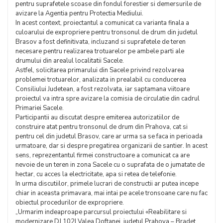
pentru suprafetele scoase din fondul forestier si demersurile de
avizare la Agentia pentru Protectia Mediului.
In acest context, proiectantul a comunicat ca varianta finala a
culoarului de expropriere pentru tronsonul de drum din judetul
Brasov a fost definitivata, incluzand si suprafetele de teren
necesare pentru realizarea trotuarelor pe ambele parti ale
drumului din arealul localitatii Sacele.
Astfel, solicitarea primarului din Sacele privind rezolvarea
problemei trotuarelor, analizata in prealabil cu conducerea
Consiliului Judetean, a fost rezolvata, iar saptamana viitoare
proiectul va intra spre avizare la comisia de circulatie din cadrul
Primariei Sacele.
Participantii au discutat despre emiterea autorizatiilor de
construire atat pentru tronsonul de drum din Prahova, cat si
pentru cel din judetul Brasov, care ar urma sa se faca in perioada
urmatoare, dar si despre pregatirea organizarii de santier. In acest
sens, reprezentantul firmei constructoare a comunicat ca are
nevoie de un teren in zona Sacele cu o suprafata de o jumatate de
hectar, cu acces la electricitate, apa si retea de telefonie.
In urma discutiilor, primele lucrari de constructii ar putea incepe
chiar in aceasta primavara, mai intai pe acele tronsoane care nu fac
obiectul procedurilor de expropriere.
„Urmarim indeaproape parcursul proiectului «Reabilitare si
modernizare DJ 102I Valea Doftanei, judetul Prahova – Bradet,