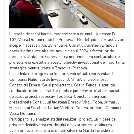
Lucrarile de reabilitare si modernizare a drumului judetean DJ
102I Valea Doftanei, judetul Prahova – Bradet, judetul Brasov vor
incepe in acest an. Joi, 25 ianuarie, Consiliul Judetean Brasov a
gazduit prima intalnire de lucru din anul 2024 a factorilor de
decizie cu atributii in supervizarea implementarii contractului de
proiectare si executie a acestui obiectiv investitional de importanta
strategica pentru judetele Brasov si Prahova.
La sedinta de progres au fost prezenti oficiali reprezentand
Compania Nationala de Investitii „CNI” SA, antreprenorul
Constructii Erbasu SA si proiectantul Grafic Tends, alaturi de
conducatorii administratiilor publice judetene si locale impactate
de acest proiect, respectiv Todorica-Constantin Serban,
presedintele Consiliului Judetean Brasov, Virgil Popa, primarul
Municipiului Sacele, si Lucian Vileford Costea, primarul Comunei
Valea Doftanei.
Participantii au analizat stadiul realizarii proiectului in ceea ce
priveste definitivarea coridorului de expropriere, obtinerea
avizelor necesare de la ocoalele silvice si Garda Forestiera