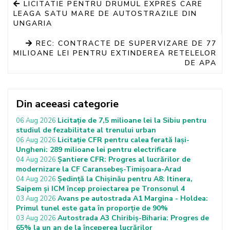
LICITATIE PENTRU DRUMUL EXPRES CARE
LEAGA SATU MARE DE AUTOSTRAZILE DIN
UNGARIA
REC: CONTRACTE DE SUPERVIZARE DE 77
MILIOANE LEI PENTRU EXTINDEREA RETELELOR
DE APA
Din aceeasi categorie
Licitație de 7,5 milioane lei la Sibiu pentru
06 Aug 2026
studiul de fezabilitate al trenului urban
Licitație CFR pentru calea ferată Iași-
06 Aug 2026
Ungheni: 289 milioane lei pentru electrificare
Șantiere CFR: Progres al lucrărilor de
04 Aug 2026
modernizare la CF Caransebeș-Timișoara-Arad
Ședință la Chișinău pentru A8: Itinera,
04 Aug 2026
Saipem și ICM încep proiectarea pe Tronsonul 4
Avans pe autostrada A1 Margina - Holdea:
03 Aug 2026
Primul tunel este gata în proporție de 90%
Autostrada A3 Chiribiș-Biharia: Progres de
03 Aug 2026
65% la un an de la începerea lucrărilor